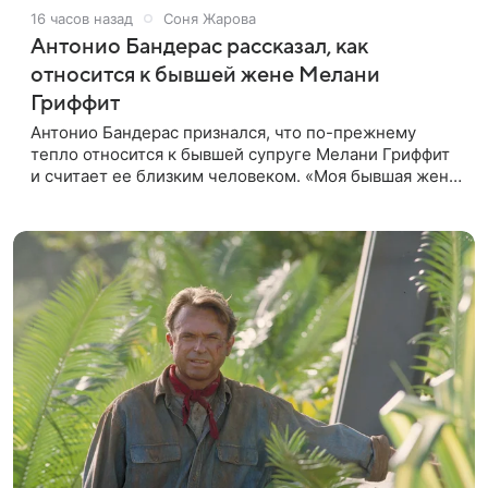
16 часов назад
Соня Жарова
Антонио Бандерас рассказал, как
относится к бывшей жене Мелани
Гриффит
Антонио Бандерас признался, что по-прежнему
тепло относится к бывшей супруге Мелани Гриффит
и считает ее близким человеком. «Моя бывшая жена
если и не мой лучший друг, то один из лучших», —
отметил актер. По