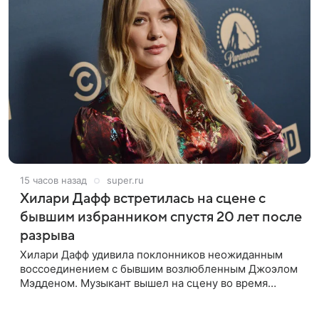
15 часов назад
super.ru
Хилари Дафф встретилась на сцене с
бывшим избранником спустя 20 лет после
разрыва
Хилари Дафф удивила поклонников неожиданным
воссоединением с бывшим возлюбленным Джоэлом
Мэдденом. Музыкант вышел на сцену во время
концерта певицы в Нью-Йорке в рамках ее мирового
тура «The Lucky Me» — спустя