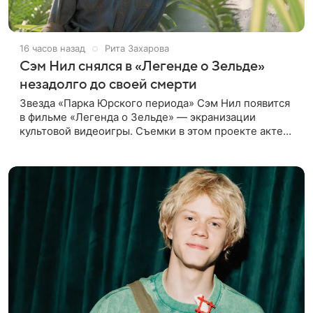
16 часов назад
Рита Захарова
Сэм Нил снялся в «Легенде о Зельде»
незадолго до своей смерти
Звезда «Парка Юрского периода» Сэм Нил появится
в фильме «Легенда о Зельде» — экранизации
культовой видеоигры. Съемки в этом проекте актер
завершил незадолго до ухода из жизни, сообщает
Deadline. События фильма