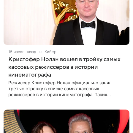
15 часов назад
Кибер
Кристофер Нолан вошел в тройку самых
кассовых режиссеров в истории
кинематографа
Режиссер Кристофер Нолан официально занял
третью строчку в списке самых кассовых
режиссеров в истории кинематографа. Таких
результатов ему помогла добиться «Одиссея»,
вышедшая 17 июля и собравшая на момент