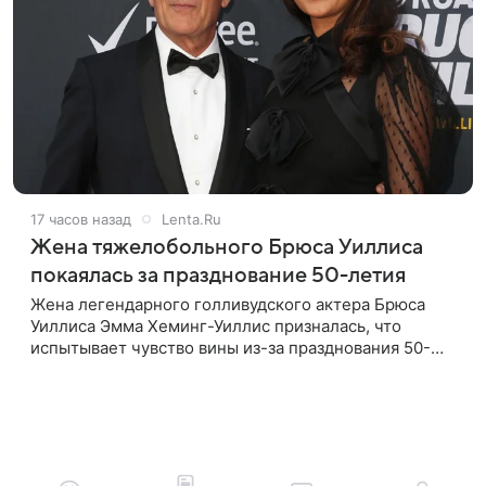
17 часов назад
Lenta.Ru
Жена тяжелобольного Брюса Уиллиса
покаялась за празднование 50-летия
Жена легендарного голливудского актера Брюса
Уиллиса Эмма Хеминг-Уиллис призналась, что
испытывает чувство вины из-за празднования 50-
летия на фоне тяжелой болезни мужа. Об этом
пишет Daily Mail. Эмма заявила,