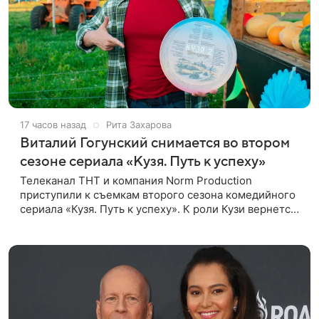
17 часов назад
Рита Захарова
Виталий Гогунский снимается во втором
сезоне сериала «Кузя. Путь к успеху»
Телеканал ТНТ и компания Norm Production
приступили к съемкам второго сезона комедийного
сериала «Кузя. Путь к успеху». К роли Кузи вернется
Виталий Гогунский. Вместе с ним в новом сезоне
сыграют Денис Бузин,