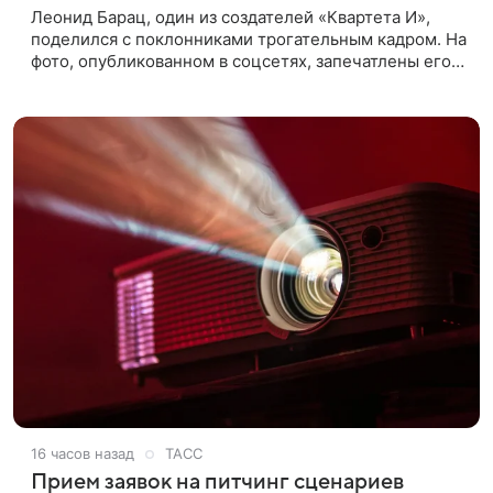
Леонид Барац, один из создателей «Квартета И»,
поделился с поклонниками трогательным кадром. На
фото, опубликованном в соцсетях, запечатлены его
дочь и внучка. Актер, известный по фильму «О чем
говорят
16 часов назад
ТАСС
Прием заявок на питчинг сценариев