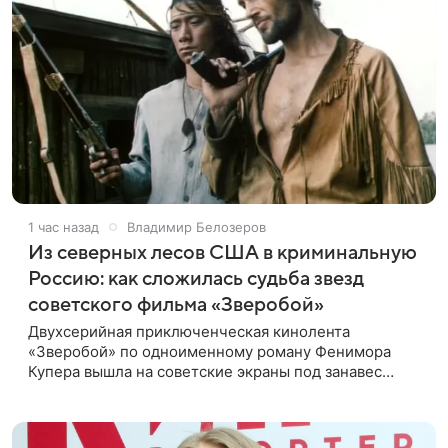
1 час назад
Владимир Белозеров
Из северных лесов США в криминальную
Россию: как сложилась судьба звезд
советского фильма «Зверобой»
Двухсерийная приключенческая кинолента
«Зверобой» по одноименному роману Фенимора
Купера вышла на советские экраны под занавес
существования СССР — в 1990 году. Фильм стал
дебютной режиссерской работой Андрея