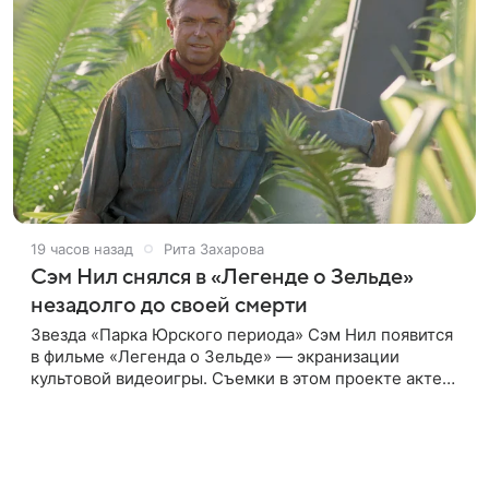
19 часов назад
Рита Захарова
Сэм Нил снялся в «Легенде о Зельде»
незадолго до своей смерти
Звезда «Парка Юрского периода» Сэм Нил появится
в фильме «Легенда о Зельде» — экранизации
культовой видеоигры. Съемки в этом проекте актер
завершил незадолго до ухода из жизни, сообщает
Deadline. События фильма