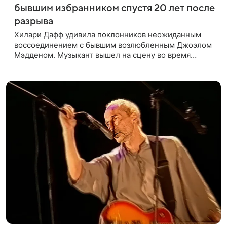
бывшим избранником спустя 20 лет после
разрыва
Хилари Дафф удивила поклонников неожиданным
воссоединением с бывшим возлюбленным Джоэлом
Мэдденом. Музыкант вышел на сцену во время
концерта певицы в Нью-Йорке в рамках ее мирового
тура «The Lucky Me» — спустя