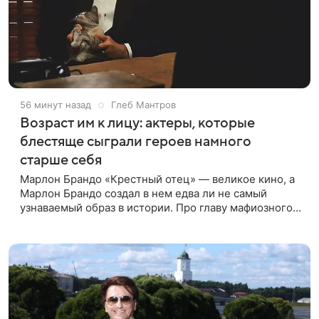
56 минут назад
Глеб Мантров
Возраст им к лицу: актеры, которые
блестяще сыграли героев намного
старше себя
Марлон Брандо «Крестный отец» — великое кино, а
Марлон Брандо создал в нем едва ли не самый
узнаваемый образ в истории. Про главу мафиозного
клана дона Вито Корлеоне знают даже те, кто не
смотрел картину