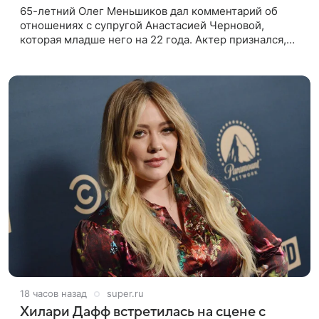
65-летний Олег Меньшиков дал комментарий об
отношениях с супругой Анастасией Черновой,
которая младше него на 22 года. Актер признался,
что жене бывает непросто в семейной жизни. «Я
понимаю, что это
18 часов назад
super.ru
Хилари Дафф встретилась на сцене с