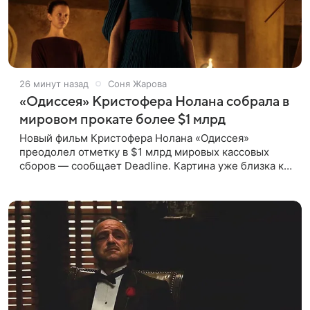
26 минут назад
Соня Жарова
«Одиссея» Кристофера Нолана собрала в
мировом прокате более $1 млрд
Новый фильм Кристофера Нолана «Одиссея»
преодолел отметку в $1 млрд мировых кассовых
сборов — сообщает Deadline. Картина уже близка к
тому, чтобы стать самым успешным фильмом в
карьере режиссера. Сейчас первое