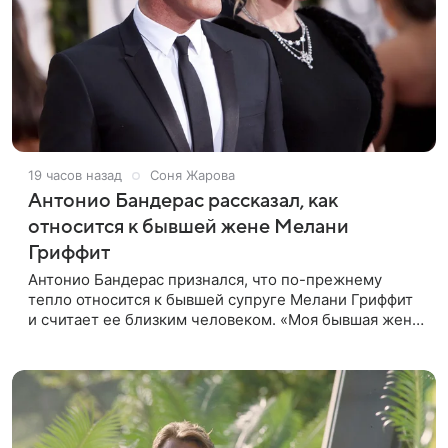
19 часов назад
Соня Жарова
Антонио Бандерас рассказал, как
относится к бывшей жене Мелани
Гриффит
Антонио Бандерас признался, что по-прежнему
тепло относится к бывшей супруге Мелани Гриффит
и считает ее близким человеком. «Моя бывшая жена
если и не мой лучший друг, то один из лучших», —
отметил актер. По