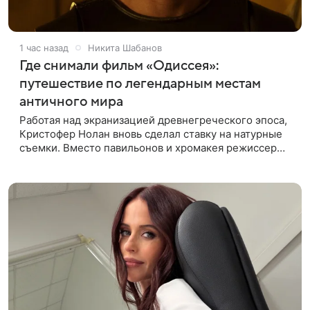
1 час назад
Никита Шабанов
Где снимали фильм «Одиссея»:
путешествие по легендарным местам
античного мира
Работая над экранизацией древнегреческого эпоса,
Кристофер Нолан вновь сделал ставку на натурные
съемки. Вместо павильонов и хромакея режиссер
отправил съемочную группу в разные уголки Европы
и Северной Африки,