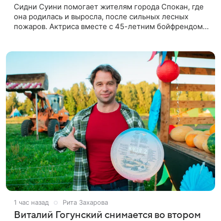
Сидни Суини помогает жителям города Спокан, где
она родилась и выросла, после сильных лесных
пожаров. Актриса вместе с 45-летним бойфрендом
Скутером Брауном присоединилась к волонтерам и
сделала пожертвования
1 час назад
Рита Захарова
Виталий Гогунский снимается во втором