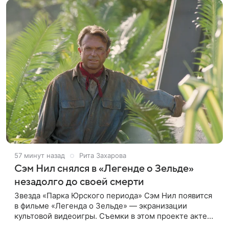
57 минут назад
Рита Захарова
Сэм Нил снялся в «Легенде о Зельде»
незадолго до своей смерти
Звезда «Парка Юрского периода» Сэм Нил появится
в фильме «Легенда о Зельде» — экранизации
культовой видеоигры. Съемки в этом проекте актер
завершил незадолго до ухода из жизни, сообщает