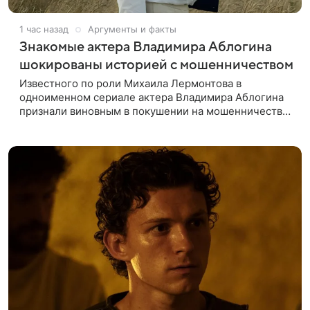
1 час назад
Аргументы и факты
Знакомые актера Владимира Аблогина
шокированы историей с мошенничеством
Известного по роли Михаила Лермонтова в
одноименном сериале актера Владимира Аблогина
признали виновным в покушении на мошенничество
в особо крупном размере. Суд приговорил его к
трем годам тюремного