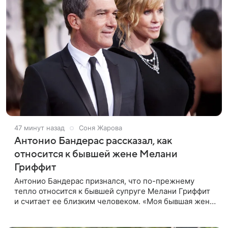
47 минут назад
Соня Жарова
Антонио Бандерас рассказал, как
относится к бывшей жене Мелани
Гриффит
Антонио Бандерас признался, что по-прежнему
тепло относится к бывшей супруге Мелани Гриффит
и считает ее близким человеком. «Моя бывшая жена
если и не мой лучший друг, то один из лучших», —
отметил актер. По