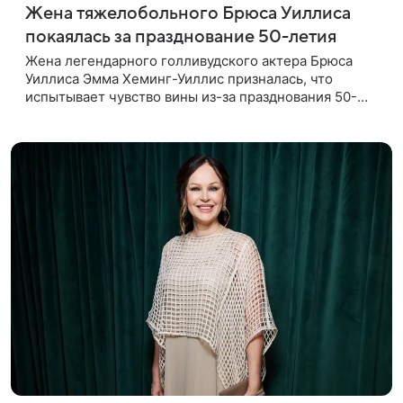
Жена тяжелобольного Брюса Уиллиса
покаялась за празднование 50-летия
Жена легендарного голливудского актера Брюса
Уиллиса Эмма Хеминг-Уиллис призналась, что
испытывает чувство вины из-за празднования 50-
летия на фоне тяжелой болезни мужа. Об этом
пишет Daily Mail. Эмма заявила,