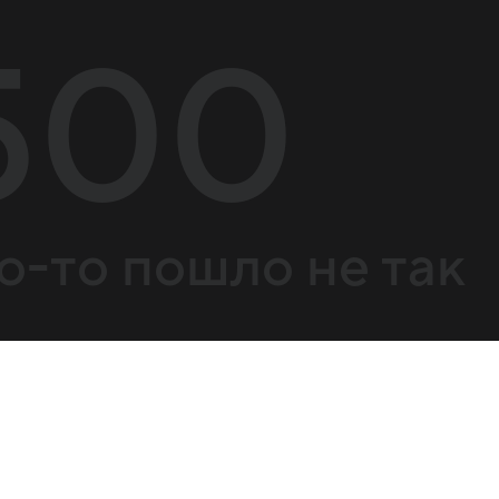
500
о-то пошло не так