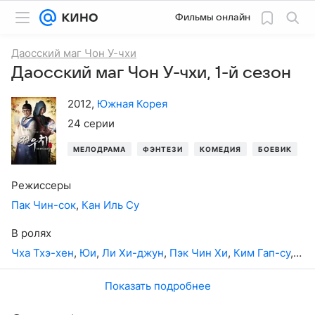
Фильмы онлайн
Даосский маг Чон У-чхи
Даосский маг Чон У-чхи, 1-й сезон
2012
,
Южная Корея
24 серии
МЕЛОДРАМА
ФЭНТЕЗИ
КОМЕДИЯ
БОЕВИК
Режиссеры
Пак Чин-сок
,
Кан Иль Су
В ролях
Чха Тхэ-хен
,
Юи
,
Ли Хи-джун
,
Пэк Чин Хи
,
Ким Гап-су
,
Сон
Показать подробнее