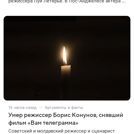
режиссера Луи Летерье. В Лос-Анджелесе актера на
два дня поселили внутри рекламного билборда,
оформленного как фасад жилого
15 часов назад
Аргументы и факты
Умер режиссер Борис Конунов, снявший
фильм «Вам телеграмма»
Советский и молдавский режиссер и сценарист