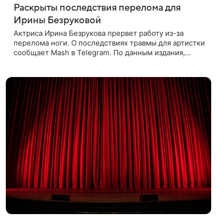
Раскрыты последствия перелома для
Ирины Безруковой
Актриса Ирина Безрукова прервет работу из-за
перелома ноги. О последствиях травмы для артистки
сообщает Mash в Telegram. По данным издания,
Безрукова пропустит 15 спектаклей — восемь
показов «Женитьбы Фигаро»,