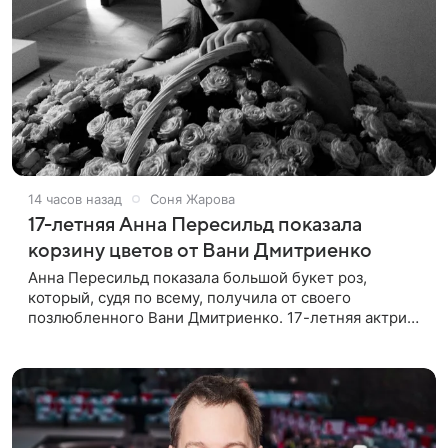
14 часов назад
Соня Жарова
17-летняя Анна Пересильд показала
корзину цветов от Вани Дмитриенко
Анна Пересильд показала большой букет роз,
который, судя по всему, получилa от своего
позлюбленного Вани Дмитриенко. 17-летняя актриса
опубликовала в соцсетях фотографии с цветами и
подписала их словами: «Я