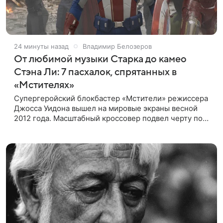
24 минуты назад
Владимир Белозеров
От любимой музыки Старка до камео
Стэна Ли: 7 пасхалок, спрятанных в
«Мстителях»
Супергеройский блокбастер «Мстители» режиссера
Джосса Уидона вышел на мировые экраны весной
2012 года. Масштабный кроссовер подвел черту под
первой фазой медиафраншизы Marvel и заложил
основу для дальнейшего