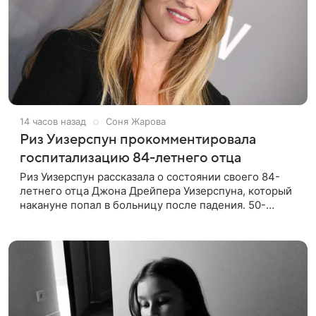
14 часов назад
Соня Жарова
Риз Уизерспун прокомментировала
госпитализацию 84-летнего отца
Риз Уизерспун рассказала о состоянии своего 84-
летнего отца Джона Дрейпера Уизерспуна, который
накануне попал в больницу после падения. 50-
летняя актриса сообщила, что сейчас с ним все в
порядке. «Я хочу, чтобы