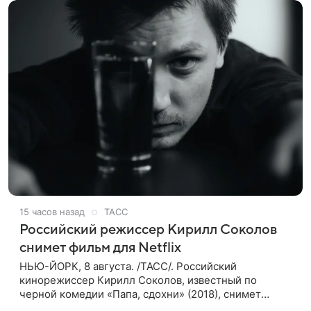
15 часов назад
ТАСС
Российский режиссер Кирилл Соколов
снимет фильм для Netflix
НЬЮ-ЙОРК, 8 августа. /ТАСС/. Российский
кинорежиссер Кирилл Соколов, известный по
черной комедии «Папа, сдохни» (2018), снимет
научно-фантастический триллер Blur для