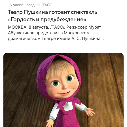
16 часов назад
ТАСС
Театр Пушкина готовит спектакль
«Гордость и предубеждение»
МОСКВА, 8 августа. /ТАСС/. Режиссер Мурат
Абулкатинов представит в Московском
драматическом театре имени А. С. Пушкина
спектакль «Гордость и предубеждение» по
одноименному роману английской писательницы
XVIII —