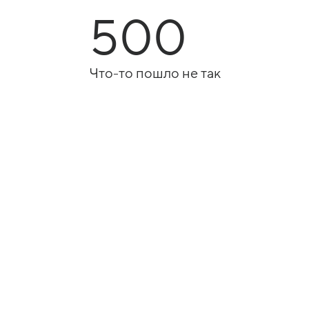
500
Что-то пошло не так