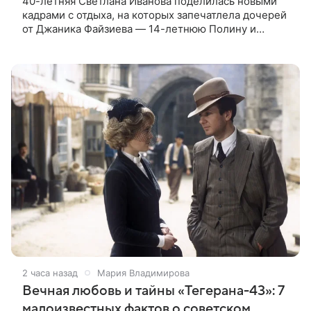
40-летняя Светлана Иванова поделилась новыми
кадрами с отдыха, на которых запечатлела дочерей
от Джаника Файзиева — 14-летнюю Полину и
восьмилетнюю Миру. Снимки актриса опубликовала
в личном блоге, подписав их:
2 часа назад
Мария Владимирова
Вечная любовь и тайны «Тегерана-43»: 7
малоизвестных фактов о советском