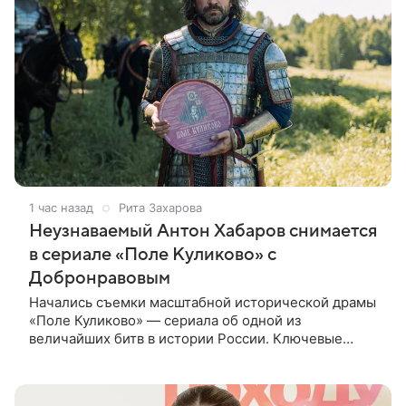
1 час назад
Рита Захарова
Неузнаваемый Антон Хабаров снимается
в сериале «Поле Куликово» с
Добронравовым
Начались съемки масштабной исторической драмы
«Поле Куликово» — сериала об одной из
величайших битв в истории России. Ключевые
исторические роли — Дмитрия Донского и Сергия
Радонежского — исполнят Антон Хабаров