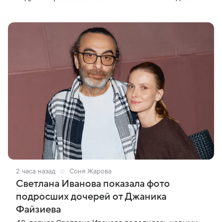
«Making Space». По словам 48-летней Эммы, они
встретились в 2005 году в
2 часа назад
Соня Жарова
Светлана Иванова показала фото
подросших дочерей от Джаника
Файзиева