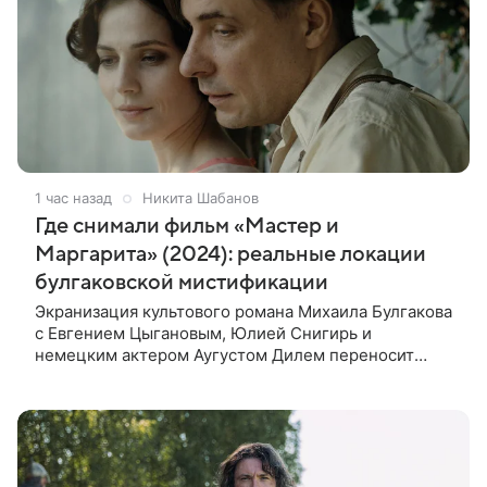
1 час назад
Никита Шабанов
Где снимали фильм «Мастер и
Маргарита» (2024): реальные локации
булгаковской мистификации
Экранизация культового романа Михаила Булгакова
с Евгением Цыгановым, Юлией Снигирь и
немецким актером Аугустом Дилем переносит
зрителей в мистический мир, где история любви
переплетается с фантастикой и