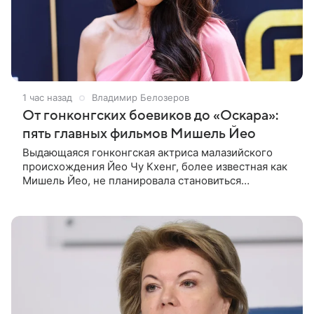
1 час назад
Владимир Белозеров
От гонконгских боевиков до «Оскара»:
пять главных фильмов Мишель Йео
Выдающаяся гонконгская актриса малазийского
происхождения Йео Чу Кхенг, более известная как
Мишель Йео, не планировала становиться
кинозвездой. С детства она увлекалась танцами,
занималась классическим балетом,