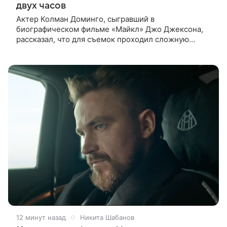
двух часов
Актер Колман Доминго, сыгравший в
биографическом фильме «Майкл» Джо Джексона,
рассказал, что для съемок проходил сложную
процедуру грима. Об этом актер поделился в
передаче «Ночное шоу с Джимми Фэллоном»,
12 минут назад
Никита Шабанов