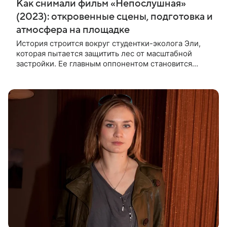
Как снимали фильм «Непослушная»
(2023): откровенные сцены, подготовка и
атмосфера на площадке
История строится вокруг студентки-эколога Эли,
которая пытается защитить лес от масштабной
застройки. Ее главным оппонентом становится
успешный бизнесмен Матвей, уверенный, что
новый проект принесет городу