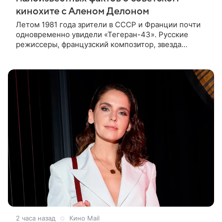
кинохите с Аленом Делоном
Летом 1981 года зрители в СССР и Франции почти
одновременно увидели «Тегеран-43». Русские
режиссеры, французский композитор, звезда
мирового кино Ален Делон и история о любви на
фоне шпионских страстей —
2 часа назад
Кино Mail