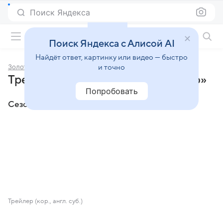
Поиск Яндекса
Фильмы онлайн
Поиск Яндекса с Алисой AI
Найдёт ответ, картинку или видео — быстро
Золотое место
и точно
Трейлеры сериала «Золотое место»
Попробовать
Сезон 1
Трейлер (кор., англ. суб.)