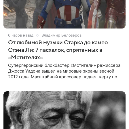
6 часов назад
Владимир Белозеров
От любимой музыки Старка до камео
Стэна Ли: 7 пасхалок, спрятанных в
«Мстителях»
Супергеройский блокбастер «Мстители» режиссера
Джосса Уидона вышел на мировые экраны весной
2012 года. Масштабный кроссовер подвел черту под
первой фазой медиафраншизы Marvel и заложил
основу для дальнейшего