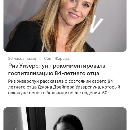
20 часов назад
Соня Жарова
Риз Уизерспун прокомментировала
госпитализацию 84-летнего отца
Риз Уизерспун рассказала о состоянии своего 84-
летнего отца Джона Дрейпера Уизерспуна, который
накануне попал в больницу после падения. 50-
летняя актриса сообщила, что сейчас с ним все в
порядке. «Я хочу, чтобы