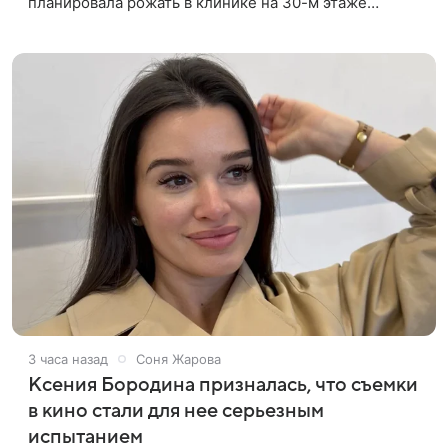
планировала рожать в клинике на 30-м этаже
небоскреба с видом на Тихий океан, однако пара не
успела вовремя добраться до
3 часа назад
Соня Жарова
Ксения Бородина призналась, что съемки
в кино стали для нее серьезным
испытанием