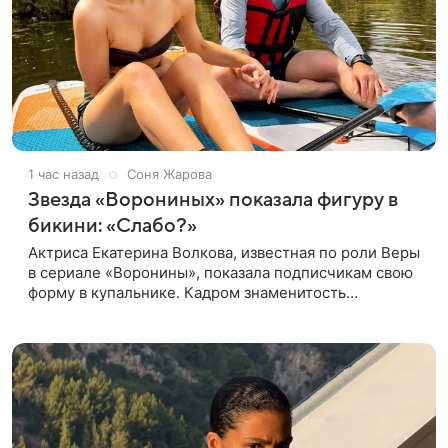
1 час назад
Соня Жарова
Звезда «Ворониных» показала фигуру в
бикини: «Слабо?»
Актриса Екатерина Волкова, известная по роли Веры
в сериале «Воронины», показала подписчикам свою
форму в купальнике. Кадром знаменитость
поделилась в личном блоге. 44-летняя Волкова
позировала в шоколадном