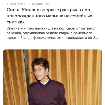
4 часа назад
Журнал OK!
Сиена Миллер впервые раскрыла пол
новорожденного малыша на семейных
снимках
Сиенна Миллер намекнула на пол своего третьего
ребенка, опубликовав редкие кадры с семейного
отдыха. Звезда фильма «Анатомия скандала» и ее 29-
летний возлюбленный, манекенщик Оли Грин, до сих
пор официально