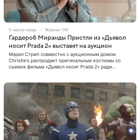
5 часов назад
Журнал OK!
Гардероб Миранды Пристли из «Дьявол
носит Prada 2» выставят на аукцион
Мэрил Стрип совместно с аукционным домом
Christie’s распродает оригинальные костюмы со
съемок фильма «Дьявол носит Prada 2» ради
благотворительности. Инициатором проекта
выступила сама актриса. Все вырученные