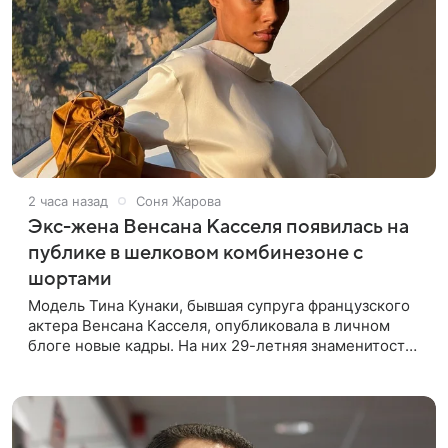
2 часа назад
Соня Жарова
Экс-жена Венсана Касселя появилась на
публике в шелковом комбинезоне с
шортами
Модель Тина Кунаки, бывшая супруга французского
актера Венсана Касселя, опубликовала в личном
блоге новые кадры. На них 29-летняя знаменитость
предстала перед подписчиками в белом шелковом
комбинезоне с