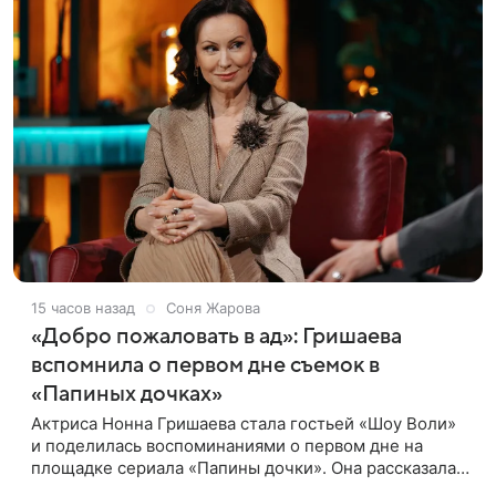
15 часов назад
Соня Жарова
«Добро пожаловать в ад»: Гришаева
вспомнила о первом дне съемок в
«Папиных дочках»
Актриса Нонна Гришаева стала гостьей «Шоу Воли»
и поделилась воспоминаниями о первом дне на
площадке сериала «Папины дочки». Она рассказала,
как впервые встретила своего экранного супруга