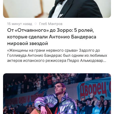
15 минут назад
Глеб Мантров
От «Отчаянного» до Зорро: 5 ролей,
которые сделали Антонио Бандераса
мировой звездой
«Женщины на грани нервного срыва» Задолго до
Голливуда Антонио Бандерас был одним из любимых
актеров испанского режиссера Педро Альмодовара.
Он снялся у культового постановщика в нескольких
картинах подряд. Но