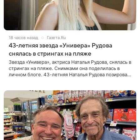
18 часов назад
Газета.Ru
43-летняя звезда «Универа» Рудова
снялась в стрингах на пляже
Звезда «Универа», актриса Наталья Рудова, снялась в
стрингах на пляже. Снимками она поделилась в
личном блоге. 43-летняя Наталья Рудова позировала
желтом лифе и черных стрингах с деталями из
золота. Волосы она