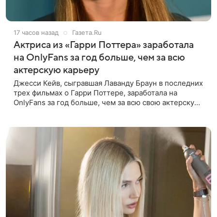
17 часов назад
Газета.Ru
Актриса из «Гарри Поттера» заработала
на OnlyFans за год больше, чем за всю
актерскую карьеру
Джесси Кейв, сыгравшая Лаванду Браун в последних
трех фильмах о Гарри Поттере, заработала на
OnlyFans за год больше, чем за всю свою актерскую
карьеру. Об этом она рассказала в интервью The
Times. «За один год