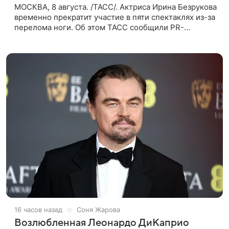
МОСКВА, 8 августа. /ТАСС/. Актриса Ирина Безрукова
временно прекратит участие в пяти спектаклях из-за
перелома ноги. Об этом ТАСС сообщили PR-
директор артистки Станислав Влайку и пресс-
атташе Московского
16 часов назад
Соня Жарова
Возлюбленная Леонардо ДиКаприо