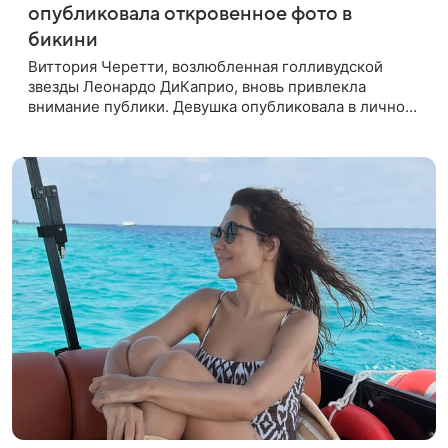
опубликовала откровенное фото в
бикини
Виттория Черетти, возлюбленная голливудской
звезды Леонардо ДиКаприо, вновь привлекла
внимание публики. Девушка опубликовала в личном
блоге свежие кадры, на которых позирует в
откровенном наряде. На фото,