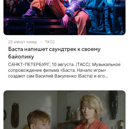
25 минут назад
ТАСС
Баста напишет саундтрек к своему
байопику
САНКТ-ПЕТЕРБУРГ, 10 августа. /ТАСС/. Музыкальное
сопровождение фильма «Баста. Начало игры»
создают сам Василий Вакуленко (Баста) и его
команда, композитором картины выступил рэпер QП
(Вадим Карпенко). Об этом