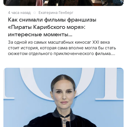
4 часа назад
Екатерина Генберг
Как снимали фильмы франшизы
«Пираты Карибского моря»:
интересные моменты
кинопроизводства
За одной из самых масштабных киносаг XXI века
стоит история, которая сама вполне могла бы стать
сюжетом отдельного приключенческого фильма.
Создание «Пиратов Карибского моря» потребовало
от съемочной команды не