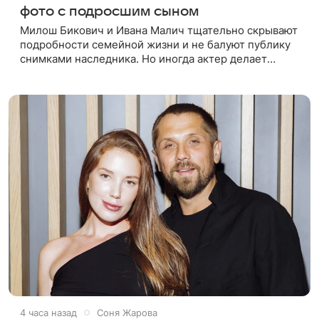
фото с подросшим сыном
Милош Бикович и Ивана Малич тщательно скрывают
подробности семейной жизни и не балуют публику
снимками наследника. Но иногда актер делает
послабление для поклонников. На днях звезда
фильма «Холоп» поделился
4 часа назад
Соня Жарова