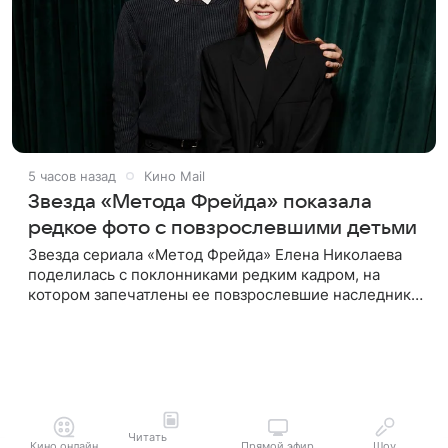
5 часов назад
Кино Mail
Звезда «Метода Фрейда» показала
редкое фото с повзрослевшими детьми
Звезда сериала «Метод Фрейда» Елена Николаева
поделилась с поклонниками редким кадром, на
котором запечатлены ее повзрослевшие наследники.
В кадре, снятом во время ужина в ресторане,
актриса позирует вместе с
Читать
Кино онлайн
Прямой эфир
Шоу