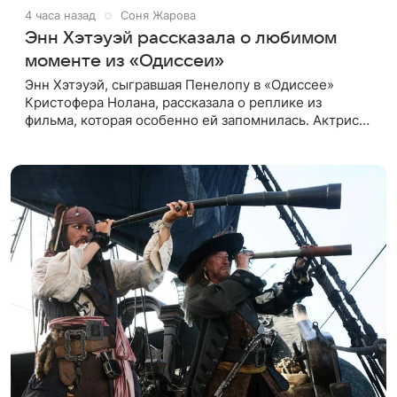
4 часа назад
Соня Жарова
Энн Хэтэуэй рассказала о любимом
моменте из «Одиссеи»
Энн Хэтэуэй, сыгравшая Пенелопу в «Одиссее»
Кристофера Нолана, рассказала о реплике из
фильма, которая особенно ей запомнилась. Актриса
отметила фразу Антиноя — героя Роберта
Паттинсона: «Кто-нибудь, вышвырните