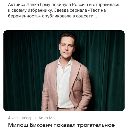
Актриса Лянка Грыу покинула Россию и отправилась
к своему избраннику. Звезда сериала «Тест на
беременность» опубликовала в соцсети
трогательные кадры встречи: Марсель Симоно ждал
ее в аэропорту с букетом
4 часа назад
Кино Mail
Милош Бикович показал трогательное