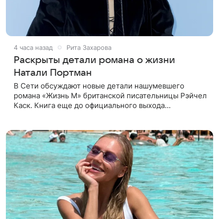
4 часа назад
Рита Захарова
Раскрыты детали романа о жизни
Натали Портман
В Сети обсуждают новые детали нашумевшего
романа «Жизнь М» британской писательницы Рэйчел
Каск. Книга еще до официального выхода
спровоцировала скандал: считается, что в ней
выведен нелицеприятный портрет