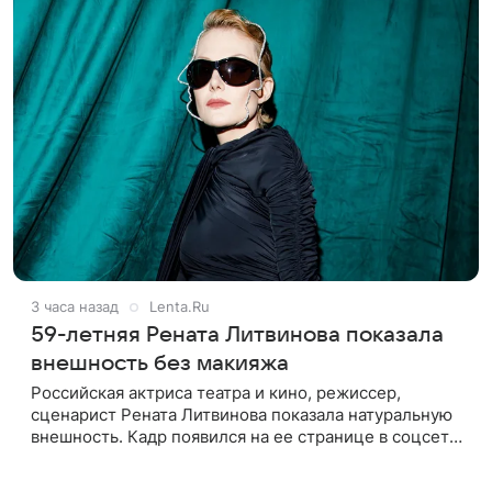
3 часа назад
Lenta.Ru
59-летняя Рената Литвинова показала
внешность без макияжа
Российская актриса театра и кино, режиссер,
сценарист Рената Литвинова показала натуральную
внешность. Кадр появился на ее странице в соцсети.
59-летняя знаменитость предстала перед камерой в
пестром сарафане с