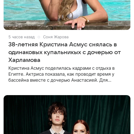
5 часов назад
Соня Жарова
38-летняя Кристина Асмус снялась в
одинаковых купальникых с дочерью от
Харламова
Кристина Асмус поделилась кадрами с отдыха в
Египте. Актриса показала, как проводит время у
бассейна вместе с дочерью Анастасией. Для
совместной фотосессии мама и дочь выбрали
одинаковые черные купальники.