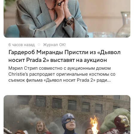
6 часов назад
Журнал OK!
Гардероб Миранды Пристли из «Дьявол
носит Prada 2» выставят на аукцион
Мэрил Стрип совместно с аукционным домом
Christie’s распродает оригинальные костюмы со
съемок фильма «Дьявол носит Prada 2» ради
благотворительности. Инициатором проекта
выступила сама актриса. Все вырученные