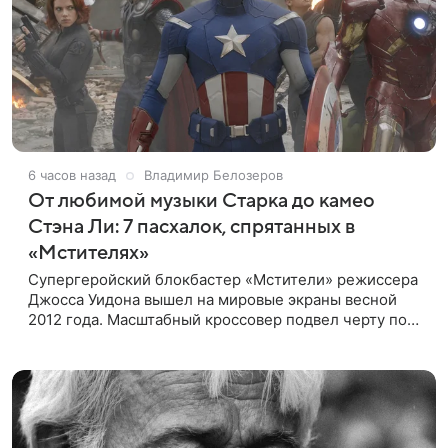
6 часов назад
Владимир Белозеров
От любимой музыки Старка до камео
Стэна Ли: 7 пасхалок, спрятанных в
«Мстителях»
Супергеройский блокбастер «Мстители» режиссера
Джосса Уидона вышел на мировые экраны весной
2012 года. Масштабный кроссовер подвел черту под
первой фазой медиафраншизы Marvel и заложил
основу для дальнейшего