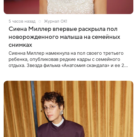
5 часов назад
Журнал OK!
Сиена Миллер впервые раскрыла пол
новорожденного малыша на семейных
снимках
Сиенна Миллер намекнула на пол своего третьего
ребенка, опубликовав редкие кадры с семейного
отдыха. Звезда фильма «Анатомия скандала» и ее 29-
летний возлюбленный, манекенщик Оли Грин, до сих
пор официально