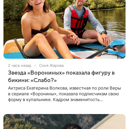
2 часа назад
Соня Жарова
Звезда «Ворониных» показала фигуру в
бикини: «Слабо?»
Актриса Екатерина Волкова, известная по роли Веры
в сериале «Воронины», показала подписчикам свою
форму в купальнике. Кадром знаменитость
поделилась в личном блоге. 44-летняя Волкова
позировала в шоколадном