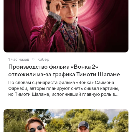
1 час назад
Кибер
Производство фильма «Вонка 2»
отложили из-за графика Тимоти Шаламе
По словам сценариста фильма «Вонка» Саймона
Фарнэби, авторы планируют снять сиквел картины,
но Тимоти Шаламе, исполнивший главную роль в
первой части, не может найти места в расписании
для съемок. Фарнэби