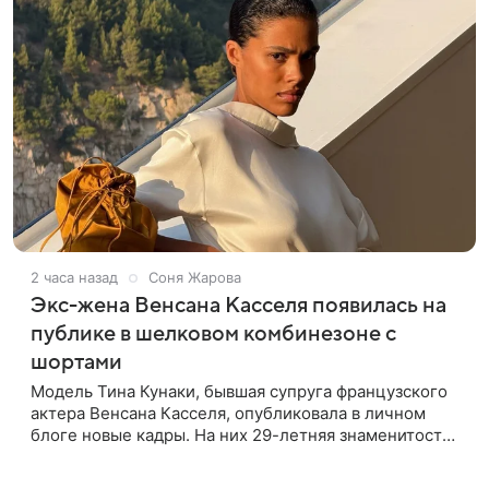
2 часа назад
Соня Жарова
Экс-жена Венсана Касселя появилась на
публике в шелковом комбинезоне с
шортами
Модель Тина Кунаки, бывшая супруга французского
актера Венсана Касселя, опубликовала в личном
блоге новые кадры. На них 29-летняя знаменитость
предстала перед подписчиками в белом шелковом
комбинезоне с