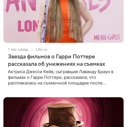
1 час назад
Life.ru
Звезда фильмов о Гарри Поттере
рассказала об унижениях на съемках
Актриса Джесси Кейв, сыгравшая Лаванду Браун в
фильмах о Гарри Поттере, рассказала, что
расплакалась на съемочной площадке после
замечаний костюмера о ее весе. По словам
артистки, сотрудница команды даже