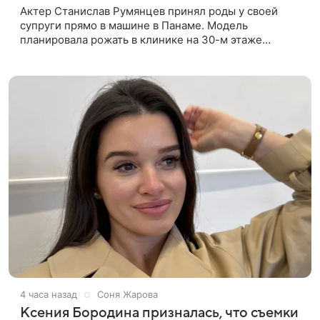
Актер Станислав Румянцев принял роды у своей
супруги прямо в машине в Панаме. Модель
планировала рожать в клинике на 30-м этаже
небоскреба с видом на Тихий океан, однако пара не
успела вовремя добраться до
4 часа назад
Соня Жарова
Ксения Бородина призналась, что съемки