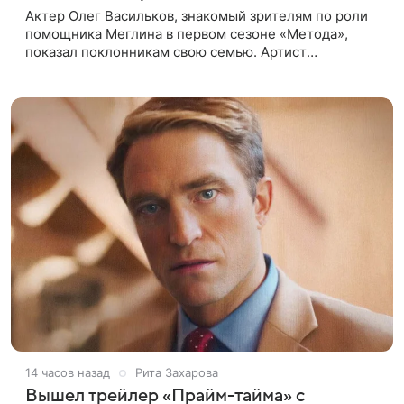
Актер Олег Васильков, знакомый зрителям по роли
помощника Меглина в первом сезоне «Метода»,
показал поклонникам свою семью. Артист
опубликовал в соцсети совместный снимок с женой
и дочерью, сделанный во время
14 часов назад
Рита Захарова
Вышел трейлер «Прайм-тайма» с