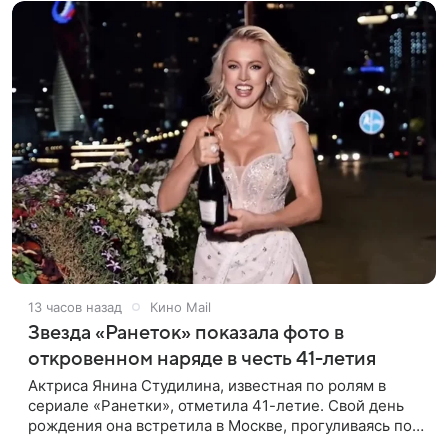
13 часов назад
Кино Mail
Звезда «Ранеток» показала фото в
откровенном наряде в честь 41-летия
Актриса Янина Студилина, известная по ролям в
сериале «Ранетки», отметила 41-летие. Свой день
рождения она встретила в Москве, прогуливаясь по
набережной. Для выхода звезда выбрала смелый