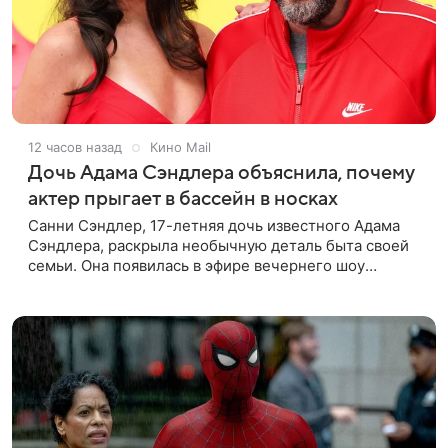
12 часов назад
Кино Mail
Дочь Адама Сэндлера объяснила, почему
актер прыгает в бассейн в носках
Санни Сэндлер, 17-летняя дочь известного Адама
Сэндлера, раскрыла необычную деталь быта своей
семьи. Она появилась в эфире вечернего шоу
Джимми Фэллона и объяснила, почему ее
знаменитый отец не снимает носки