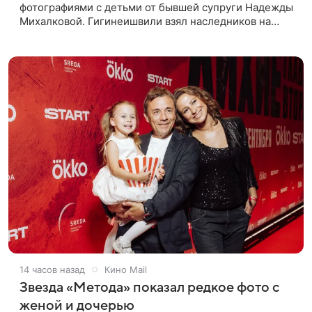
фотографиями с детьми от бывшей супруги Надежды
Михалковой. Гигинеишвили взял наследников на
отдых. На снимках дочь и сын экс-супругов позируют
рядом со стадионом. В поездке
14 часов назад
Кино Mail
Звезда «Метода» показал редкое фото с
женой и дочерью