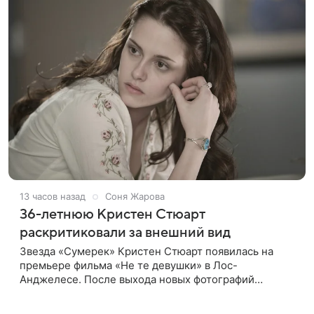
13 часов назад
Соня Жарова
36-летнюю Кристен Стюарт
раскритиковали за внешний вид
Звезда «Сумерек» Кристен Стюарт появилась на
премьере фильма «Не те девушки» в Лос-
Анджелесе. После выхода новых фотографий
актрисы пользователи соцсетей вновь заговорили о
том, как сильно она изменилась со