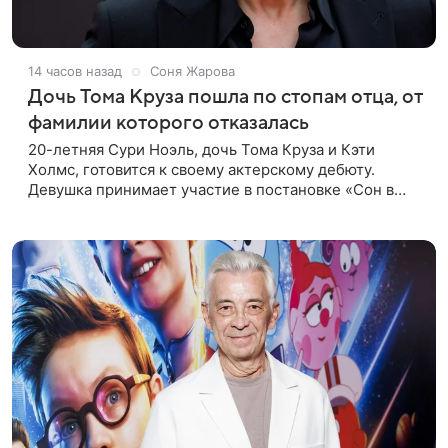
14 часов назад
Соня Жарова
Дочь Тома Круза пошла по стопам отца, от
фамилии которого отказалась
20-летняя Сури Ноэль, дочь Тома Круза и Кэти
Холмс, готовится к своему актерскому дебюту.
Девушка принимает участие в постановке «Сон в
летнюю ночь» по пьесе Уильяма Шекспира. В сети
появились фотографии с