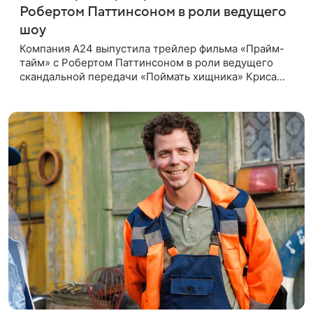
Робертом Паттинсоном в роли ведущего
шоу
Компания A24 выпустила трейлер фильма «Прайм-
тайм» с Робертом Паттинсоном в роли ведущего
скандальной передачи «Поймать хищника» Криса
Хансена. Психологический триллер расскажет о
пути Хансена к славе. В 2004