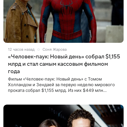
12 часов назад
Соня Жарова
«Человек-паук: Новый день» собрал $1,155
млрд и стал самым кассовым фильмом
года
Фильм «Человек-паук: Новый день» с Томом
Холландом и Зендаей за первую неделю мирового
проката собрал $1,155 млрд. Из них $449 млн
пришлись на Северную Америку — сообщает Variety.
Картина уже стала самым