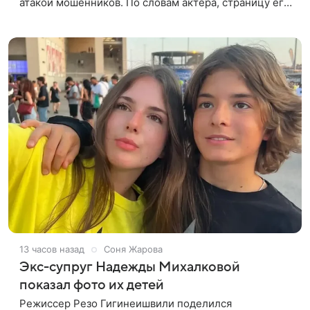
атакой мошенников. По словам актера, страницу его
магазина пытались удалить, но ее удалось частично
восстановить.
13 часов назад
Соня Жарова
Экс-супруг Надежды Михалковой
показал фото их детей
Режиссер Резо Гигинеишвили поделился