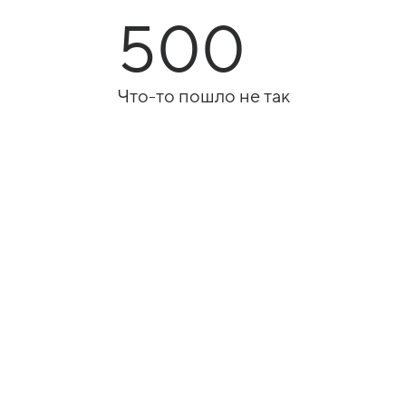
500
Что-то пошло не так