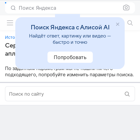
Поиск Яндекса
Фильмы онлайн
Поиск Яндекса с Алисой AI
Найдёт ответ, картинку или видео —
История развода: аплодисменты вместо слез
быстро и точно
Сериалы, похожие на «История развода:
аплодисменты вместо слез»
Попробовать
По заданным параметрам мы не нашли ничего
подходящего, попробуйте изменить параметры поиска.