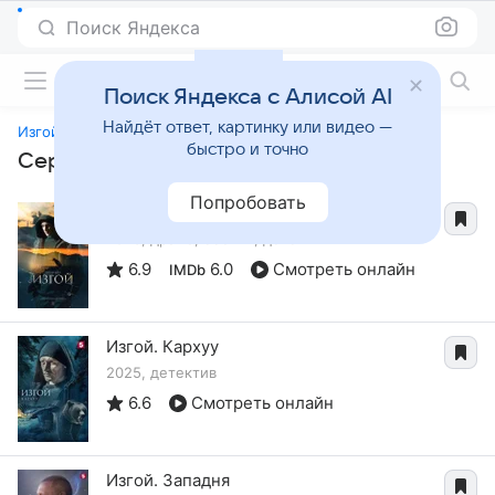
Поиск Яндекса
Фильмы онлайн
Поиск Яндекса с Алисой AI
Найдёт ответ, картинку или видео —
Изгой. Схватка
быстро и точно
Сериалы, похожие на «Изгой. Схватка»
Попробовать
Изгой
2023, драма, боевик, детектив
6.9
6.0
Смотреть онлайн
IMDb
Изгой. Кархуу
2025, детектив
6.6
Смотреть онлайн
Изгой. Западня