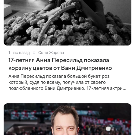
1 час назад
Соня Жарова
17-летняя Анна Пересильд показала
корзину цветов от Вани Дмитриенко
Анна Пересильд показала большой букет роз,
который, судя по всему, получилa от своего
позлюбленного Вани Дмитриенко. 17-летняя актриса
опубликовала в соцсетях фотографии с цветами и
подписала их словами: «Я