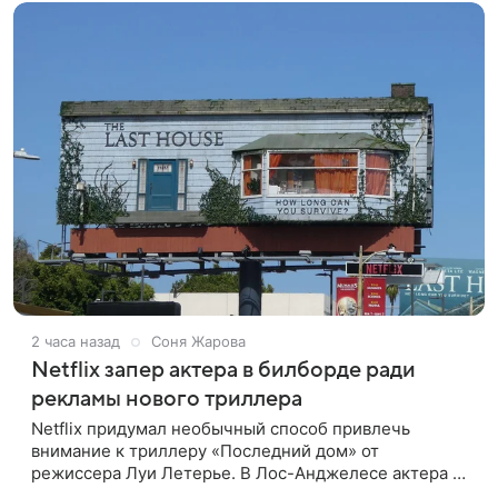
2 часа назад
Соня Жарова
Netflix запер актера в билборде ради
рекламы нового триллера
Netflix придумал необычный способ привлечь
внимание к триллеру «Последний дом» от
режиссера Луи Летерье. В Лос-Анджелесе актера на
два дня поселили внутри рекламного билборда,