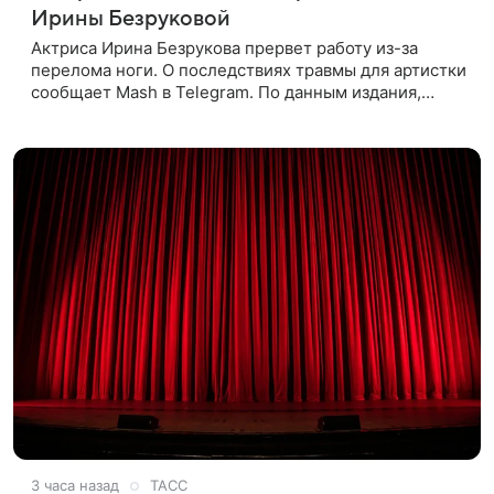
Ирины Безруковой
Актриса Ирина Безрукова прервет работу из-за
перелома ноги. О последствиях травмы для артистки
сообщает Mash в Telegram. По данным издания,
Безрукова пропустит 15 спектаклей — восемь
показов «Женитьбы Фигаро»,
3 часа назад
ТАСС