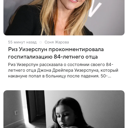
55 минут назад
Соня Жарова
Риз Уизерспун прокомментировала
госпитализацию 84-летнего отца
Риз Уизерспун рассказала о состоянии своего 84-
летнего отца Джона Дрейпера Уизерспуна, который
накануне попал в больницу после падения. 50-
летняя актриса сообщила, что сейчас с ним все в
порядке. «Я хочу, чтобы