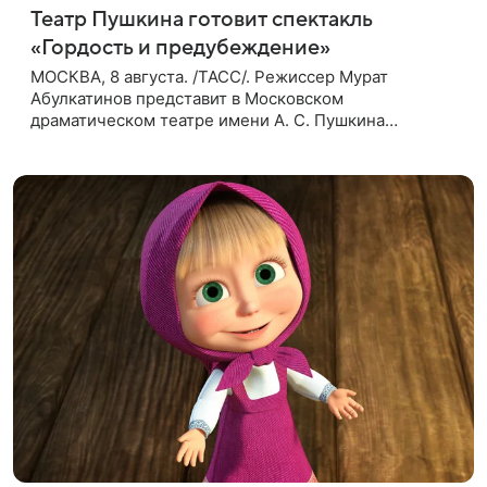
Театр Пушкина готовит спектакль
«Гордость и предубеждение»
МОСКВА, 8 августа. /ТАСС/. Режиссер Мурат
Абулкатинов представит в Московском
драматическом театре имени А. С. Пушкина
спектакль «Гордость и предубеждение» по
одноименному роману английской писательницы
XVIII —