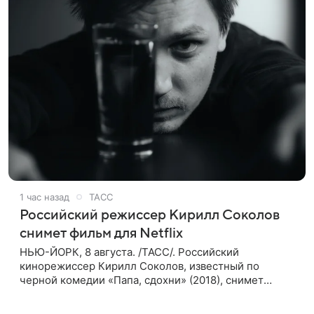
1 час назад
ТАСС
Российский режиссер Кирилл Соколов
снимет фильм для Netflix
НЬЮ-ЙОРК, 8 августа. /ТАСС/. Российский
кинорежиссер Кирилл Соколов, известный по
черной комедии «Папа, сдохни» (2018), снимет
научно-фантастический триллер Blur для
стримингового сервиса Netflix. Об этом