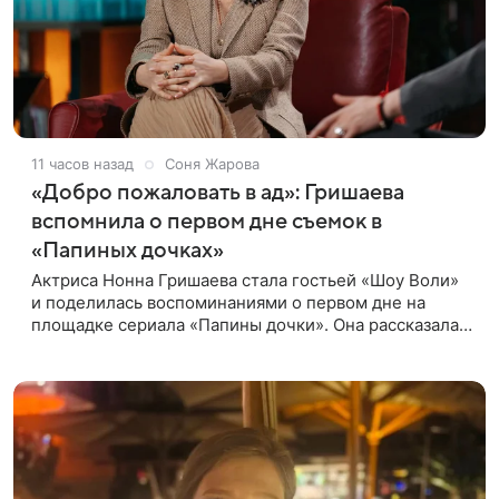
11 часов назад
Соня Жарова
«Добро пожаловать в ад»: Гришаева
вспомнила о первом дне съемок в
«Папиных дочках»
Актриса Нонна Гришаева стала гостьей «Шоу Воли»
и поделилась воспоминаниями о первом дне на
площадке сериала «Папины дочки». Она рассказала,
как впервые встретила своего экранного супруга
Андрея Леонова.