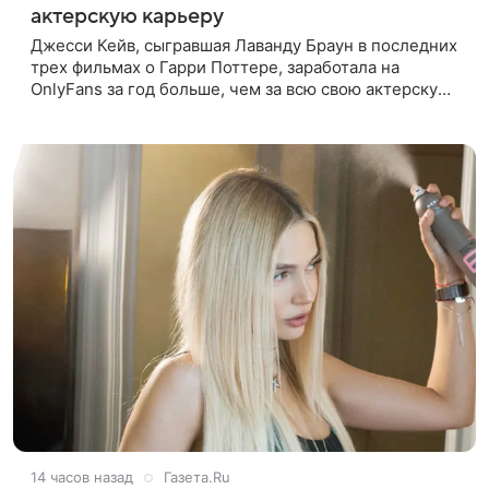
актерскую карьеру
Джесси Кейв, сыгравшая Лаванду Браун в последних
трех фильмах о Гарри Поттере, заработала на
OnlyFans за год больше, чем за всю свою актерскую
карьеру. Об этом она рассказала в интервью The
Times. «За один год
14 часов назад
Газета.Ru