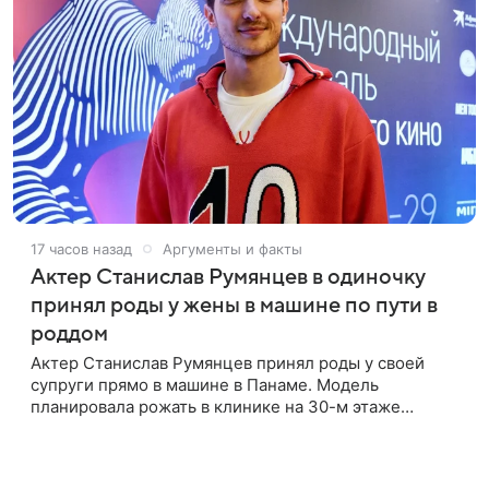
17 часов назад
Аргументы и факты
Актер Станислав Румянцев в одиночку
принял роды у жены в машине по пути в
роддом
Актер Станислав Румянцев принял роды у своей
супруги прямо в машине в Панаме. Модель
планировала рожать в клинике на 30-м этаже
небоскреба с видом на Тихий океан, однако пара не
успела вовремя добраться до