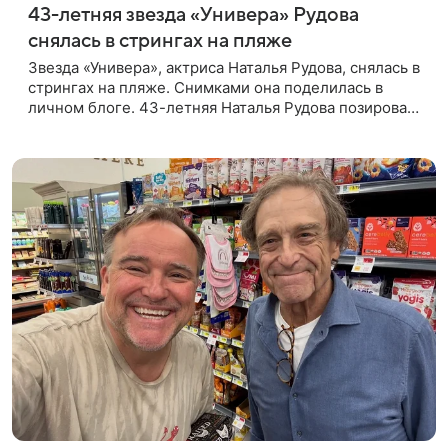
43-летняя звезда «Универа» Рудова
снялась в стрингах на пляже
Звезда «Универа», актриса Наталья Рудова, снялась в
стрингах на пляже. Снимками она поделилась в
личном блоге. 43-летняя Наталья Рудова позировала
желтом лифе и черных стрингах с деталями из
золота. Волосы она