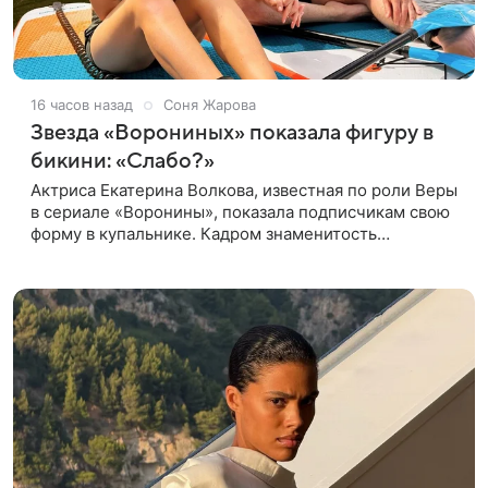
16 часов назад
Соня Жарова
Звезда «Ворониных» показала фигуру в
бикини: «Слабо?»
Актриса Екатерина Волкова, известная по роли Веры
в сериале «Воронины», показала подписчикам свою
форму в купальнике. Кадром знаменитость
поделилась в личном блоге. 44-летняя Волкова
позировала в шоколадном