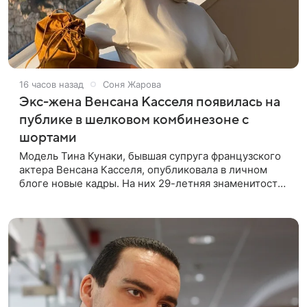
16 часов назад
Соня Жарова
Экс-жена Венсана Касселя появилась на
публике в шелковом комбинезоне с
шортами
Модель Тина Кунаки, бывшая супруга французского
актера Венсана Касселя, опубликовала в личном
блоге новые кадры. На них 29-летняя знаменитость
предстала перед подписчиками в белом шелковом
комбинезоне с