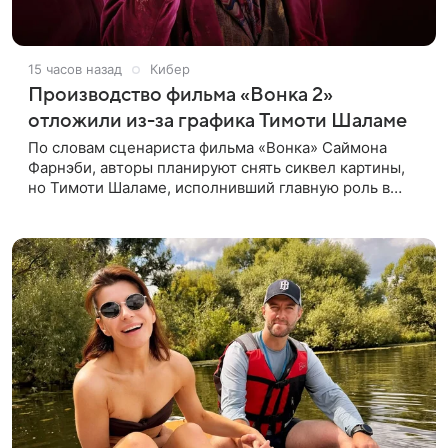
15 часов назад
Кибер
Производство фильма «Вонка 2»
отложили из-за графика Тимоти Шаламе
По словам сценариста фильма «Вонка» Саймона
Фарнэби, авторы планируют снять сиквел картины,
но Тимоти Шаламе, исполнивший главную роль в
первой части, не может найти места в расписании
для съемок. Фарнэби