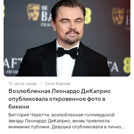
12 часов назад
Соня Жарова
Возлюбленная Леонардо ДиКаприо
опубликовала откровенное фото в
бикини
Виттория Черетти, возлюбленная голливудской
звезды Леонардо ДиКаприо, вновь привлекла
внимание публики. Девушка опубликовала в личном
блоге свежие кадры, на которых позирует в