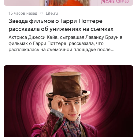
15 часов назад
Life.ru
Звезда фильмов о Гарри Поттере
рассказала об унижениях на съемках
Актриса Джесси Кейв, сыгравшая Лаванду Браун в
фильмах о Гарри Поттере, рассказала, что
расплакалась на съемочной площадке после
замечаний костюмера о ее весе. По словам
артистки, сотрудница команды даже