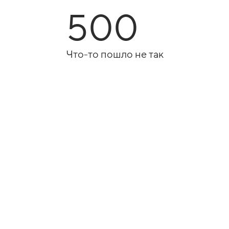
500
Что-то пошло не так