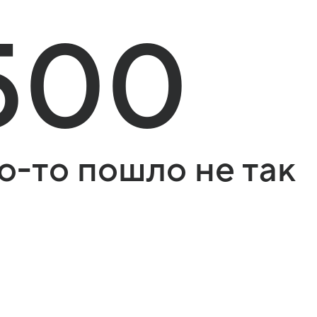
500
о-то пошло не так