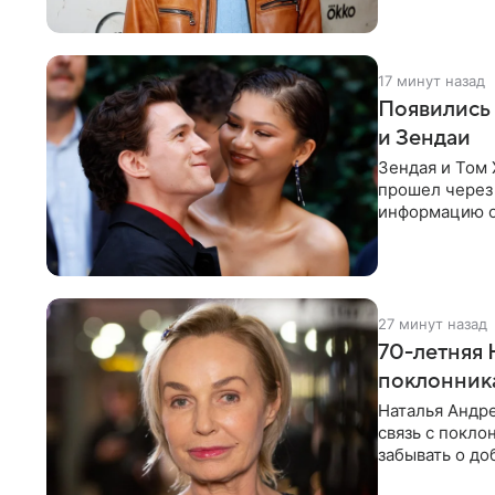
17 минут назад
Появились 
и Зендаи
Зендая и Том 
прошел через 
информацию о
подробности 
27 минут назад
70-летняя 
поклонник
Наталья Андре
связь с покло
забывать о до
попросила