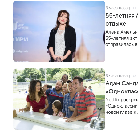
3 часа назад
55-летняя 
отдыхе
Алена Хмельни
55-летняя акт
отправилась в
соцсети.
3 часа назад
Адам Сэндл
«Одноклас
Netflix раскр
«Одноклассни
новой главе 
частей: Кевин