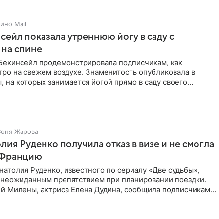
ино Mail
сейл показала утреннюю йогу в саду с
 на спине
 Бекинсейл продемонстрировала подписчикам, как
тро на свежем воздухе. Знаменитость опубликовала в
, на которых занимается йогой прямо в саду своего
ома.
Соня Жарова
лия Руденко получила отказ в визе и не смогла
о Францию
натолия Руденко, известного по сериалу «Две судьбы»,
с неожиданным препятствием при планировании поездки.
ей Милены, актриса Елена Дудина, сообщила подписчикам в