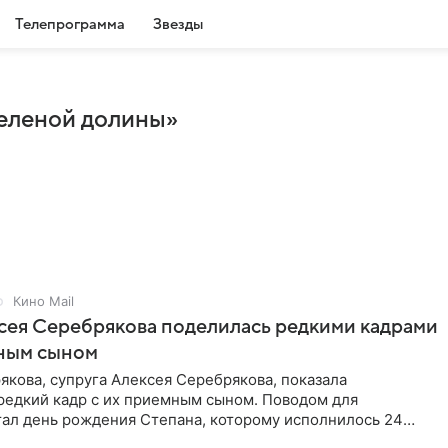
Телепрограмма
Звезды
зеленой долины»
Кино Mail
сея Серебрякова поделилась редкими кадрами
мным сыном
кова, супруга Алексея Серебрякова, показала
редкий кадр с их приемным сыном. Поводом для
тал день рождения Степана, которому исполнилось 24
а выложила совместное