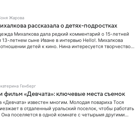
Соня Жарова
халкова рассказала о детях-подростках
дежда Михалкова дала редкий комментарий о 15-летней
 13-летнем сыне Иване в интервью Hello!. Михалкова
 отношении детей к кино. Нина интересуется творчеством,
и
Екатерина Генберг
и фильм «Девчата»: ключевые места съемок
 «Девчата» известен многим. Молодая повариха Тося
езжает в отдаленный уральский поселок, чтобы работать
 Она поселяется в одной комнате с четырьмя другими
сразу