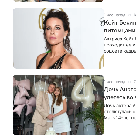
1 час назад
К
Кейт Бекин
питомцами
Актриса Кейт
проходит ее у
соцсети кадры
загородного д
1 час назад
Дочь Анато
улететь в
Дочь актера А
столкнулась 
Мать 14-летн
соцсети о