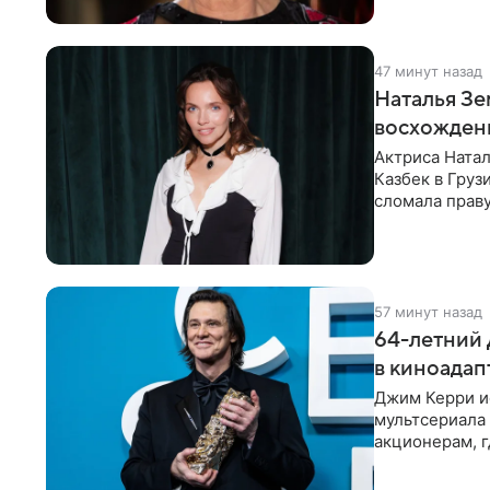
47 минут назад
Наталья Зе
восхождени
Актриса Ната
Казбек в Груз
сломала праву
— именно
57 минут назад
64-летний 
в киноада
Джим Керри ис
мультсериала
акционерам, г