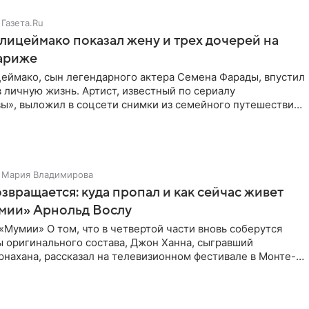
Газета.Ru
ицеймако показал жену и трех дочерей на
Париже
еймако, сын легендарного актера Семена Фарады, впустил
 личную жизнь. Артист, известный по сериалу
ы», выложил в соцсети снимки из семейного путешествия
адрах
Мария Владимирова
звращается: куда пропал и как сейчас живет
умии» Арнольд Вослу
Мумии» О том, что в четвертой части вновь соберутся
ы оригинального состава, Джон Ханна, сыгравший
нахана, рассказал на телевизионном фестивале в Монте-
ом