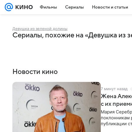
Фильмы
Сериалы
Новости и статьи
Девушка из зеленой долины
Сериалы, похожие на «Девушка из 
Новости кино
7 минут назад
Жена Алек
с их прие
Мария Серебря
поклонникам 
публикации с
года. Женщин