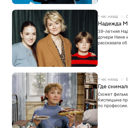
1 час назад
Надежда Ми
39-летняя На
дочери Нине и
рассказала об
хорошо поет 
1 час назад
Где снимал
Сюжет фильма
Кислицына при
по профессии.
девушками и 