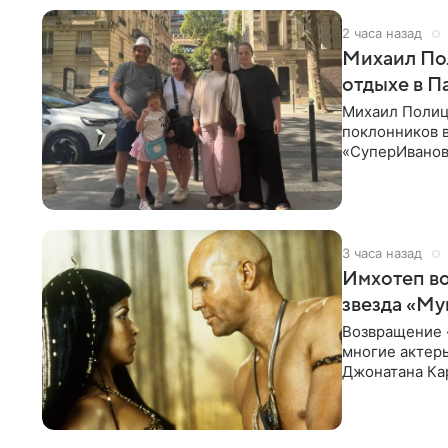
2 часа назад
Михаил Пол
отдыхе в 
Михаил Полиц
поклонников в
«СуперИванов
в Париж. На к
3 часа назад
Имхотеп во
звезда «М
Возвращение «
многие актер
Джонатана Кар
Карло. При эт