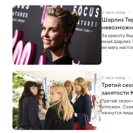
2 часа назад
Шарлиз Тер
невозможн
За красоту В
юная Шарлиз Т
ее мать насто
местном
2 часа назад
Третий сез
занятости 
Третий сезон 
отложен. Съе
начнутся лишь
других актрис