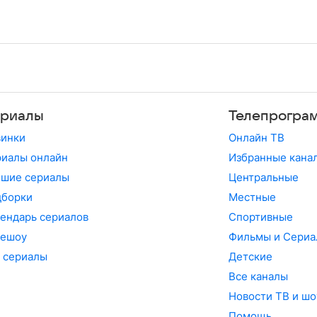
риалы
Телепрогра
винки
Онлайн ТВ
иалы онлайн
Избранные кана
чшие сериалы
Центральные
дборки
Местные
ендарь сериалов
Спортивные
лешоу
Фильмы и Сериа
 сериалы
Детские
Все каналы
Новости ТВ и шо
Помощь