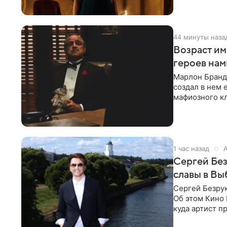
44 минуты наза
Возраст им
героев нам
Марлон Бранд
создал в нем 
мафиозного кл
картину
1 час назад
Сергей Без
славы в Вы
Сергей Безрук
Об этом Кино 
куда артист п
детски».