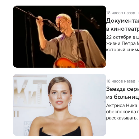
18 часов назад
Документа
в кинотеат
22 октября в
жизни Петра 
который снима
Новая работа
18 часов назад
Звезда сер
из больни
Актриса Ника 
обеспокоила 
рассказывать,
что сейчас