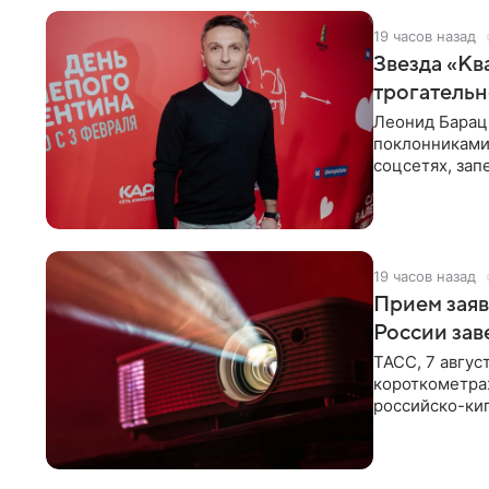
19 часов назад
Звезда «Кв
трогатель
Леонид Барац,
поклонниками
соцсетях, зап
чем говорят
19 часов назад
Прием заяв
России зав
ТАСС, 7 авгус
короткометра
российско-кип
сценарии дол