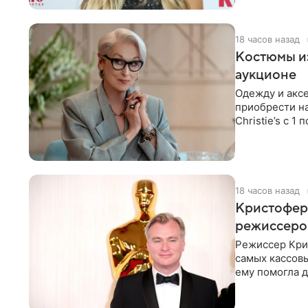
18 часов назад
Костюмы из
аукционе
Одежду и аксе
приобрести н
Christie’s с 1
поддержку
18 часов назад
Кристофер 
режиссеров
Режиссер Кри
самых кассовы
ему помогла д
момент