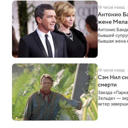
19 часов назад
Антонио Ба
жене Мела
Антонио Банде
бывшей супру
бывшая жена е
актер. По
19 часов назад
Сэм Нил сн
смерти
Звезда «Парка
Зельде» — эк
актер заверши
События фил