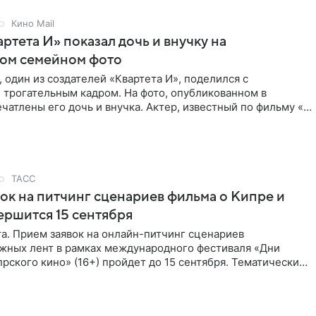
Кино Mail
артета И» показал дочь и внучку на
ном семейном фото
 один из создателей «Квартета И», поделился с
 трогательным кадром. На фото, опубликованном в
ечатлены его дочь и внучка. Актер, известный по фильму «О
ТАСС
ок на питчинг сценариев фильма о Кипре и
ершится 15 сентября
та. Прием заявок на онлайн-питчинг сценариев
жных лент в рамках международного фестиваля «Дни
рского кино» (16+) пройдет до 15 сентября. Тематически
жны быть