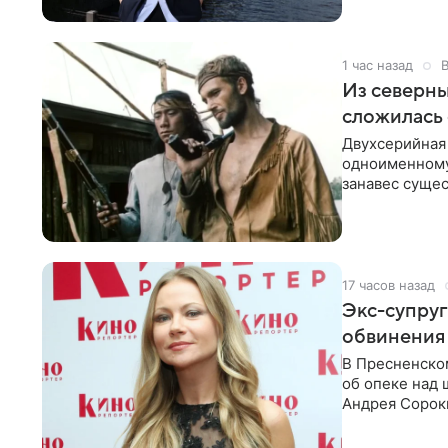
1 час назад
Из северны
сложилась 
Двухсерийная
одноименному
занавес сущес
режиссерской
17 часов назад
Экс-супру
обвинения 
В Пресненско
об опеке над
Андрея Сороки
Адвокаты