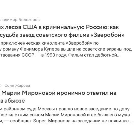
Владимир Белозеров
х лесов США в криминальную Россию: как
судьба звезд советского фильма «Зверобой»
 приключенческая кинолента «Зверобой» по
 роману Фенимора Купера вышла на советские экраны под
твования СССР — в 1990 году. Фильм стал дебютной
 работой Андрея
Соня Жарова
г Марии Мироновой иронично ответил на
в абьюзе
м районном суде Москвы прошло новое заседание по делу
 шестилетним сыном Марии Мироновой и ее бывшего мужа
, — сообщает Super. Миронова на заседании не появилась.