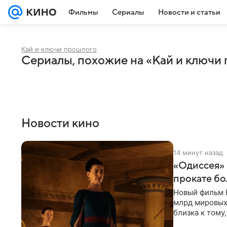
Фильмы
Сериалы
Новости и статьи
Кай и ключи прошлого
Сериалы, похожие на «Кай и ключи
Новости кино
14 минут назад
«Одиссея»
прокате бо
Новый фильм 
млрд мировых
близка к тому
режиссера. С