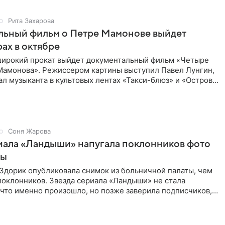
Рита Захарова
льный фильм о Петре Мамонове выйдет
рах в октябре
 широкий прокат выйдет документальный фильм «Четыре
Мамонова». Режиссером картины выступил Павел Лунгин,
л музыканта в культовых лентах «Такси-блюз» и «Остров».
Соня Жарова
иала «Ландыши» напугала поклонников фото
цы
Здорик опубликовала снимок из больничной палаты, чем
поклонников. Звезда сериала «Ландыши» не стала
 что именно произошло, но позже заверила подписчиков,