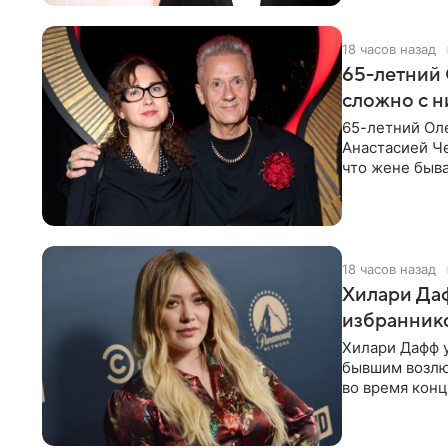
18 часов назад
65-летний 
сложно с н
65-летний Ол
Анастасией Че
что жене быва
18 часов назад
Хилари Даф
избраннико
Хилари Дафф 
бывшим возлю
во время конц
Lucky Me» — 