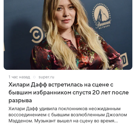
1 час назад
super.ru
Хилари Дафф встретилась на сцене с
бывшим избранником спустя 20 лет после
разрыва
Хилари Дафф удивила поклонников неожиданным
воссоединением с бывшим возлюбленным Джоэлом
Мэдденом. Музыкант вышел на сцену во время
концерта певицы в Нью-Йорке в рамках ее мирового
тура «The Lucky Me» — спустя