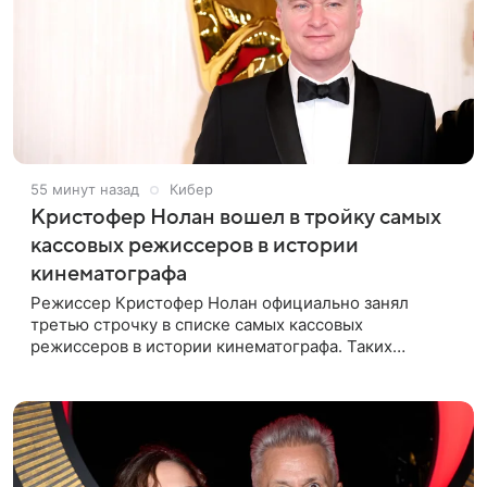
55 минут назад
Кибер
Кристофер Нолан вошел в тройку самых
кассовых режиссеров в истории
кинематографа
Режиссер Кристофер Нолан официально занял
третью строчку в списке самых кассовых
режиссеров в истории кинематографа. Таких
результатов ему помогла добиться «Одиссея»,
вышедшая 17 июля и собравшая на момент