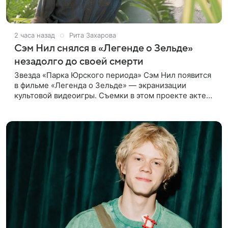
2 часа назад
Рита Захарова
Сэм Нил снялся в «Легенде о Зельде»
незадолго до своей смерти
Звезда «Парка Юрского периода» Сэм Нил появится
в фильме «Легенда о Зельде» — экранизации
культовой видеоигры. Съемки в этом проекте актер
завершил незадолго до ухода из жизни, сообщает
Deadline. События фильма