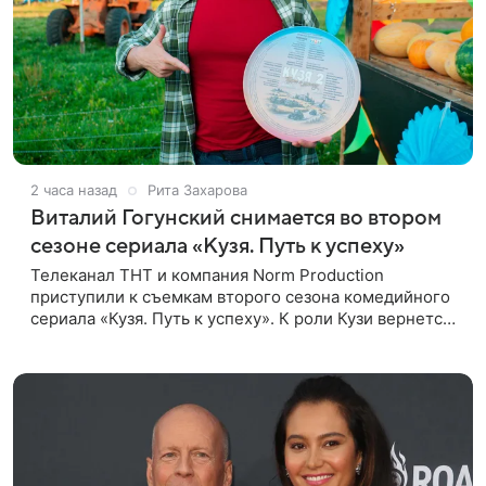
2 часа назад
Рита Захарова
Виталий Гогунский снимается во втором
сезоне сериала «Кузя. Путь к успеху»
Телеканал ТНТ и компания Norm Production
приступили к съемкам второго сезона комедийного
сериала «Кузя. Путь к успеху». К роли Кузи вернется
Виталий Гогунский. Вместе с ним в новом сезоне
сыграют Денис Бузин,