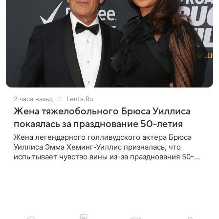
2 часа назад
Lenta.Ru
Жена тяжелобольного Брюса Уиллиса
покаялась за празднование 50-летия
Жена легендарного голливудского актера Брюса
Уиллиса Эмма Хеминг-Уиллис призналась, что
испытывает чувство вины из-за празднования 50-
летия на фоне тяжелой болезни мужа. Об этом
пишет Daily Mail. Эмма заявила,