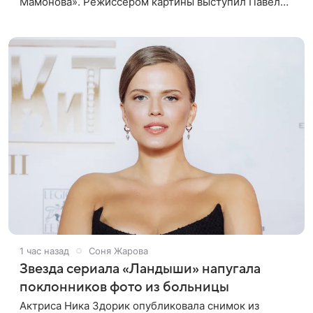
Мамонова». Режиссером картины выступил Павел
Лунгин, который снимал музыканта в культовых
лентах «Такси-блюз» и «Остров». Новая работа
1 час назад
Соня Жарова
Звезда сериала «Ландыши» напугала
поклонников фото из больницы
Актриса Ника Здорик опубликовала снимок из