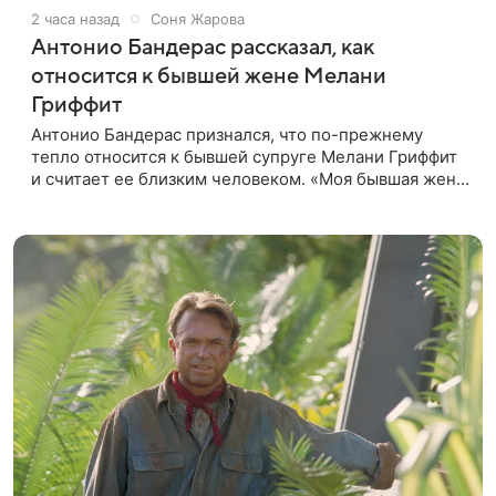
2 часа назад
Соня Жарова
Антонио Бандерас рассказал, как
относится к бывшей жене Мелани
Гриффит
Антонио Бандерас признался, что по-прежнему
тепло относится к бывшей супруге Мелани Гриффит
и считает ее близким человеком. «Моя бывшая жена
если и не мой лучший друг, то один из лучших», —
отметил актер. По