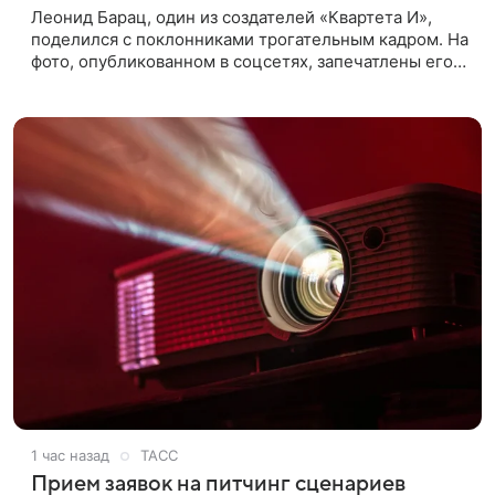
Леонид Барац, один из создателей «Квартета И»,
поделился с поклонниками трогательным кадром. На
фото, опубликованном в соцсетях, запечатлены его
дочь и внучка. Актер, известный по фильму «О чем
говорят
1 час назад
ТАСС
Прием заявок на питчинг сценариев