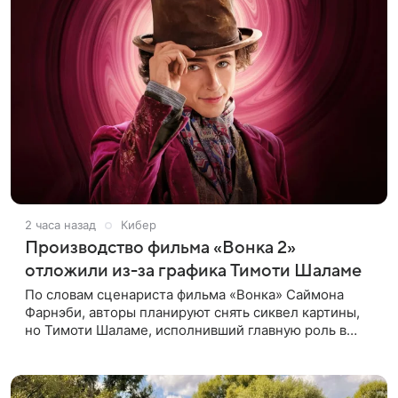
2 часа назад
Кибер
Производство фильма «Вонка 2»
отложили из-за графика Тимоти Шаламе
По словам сценариста фильма «Вонка» Саймона
Фарнэби, авторы планируют снять сиквел картины,
но Тимоти Шаламе, исполнивший главную роль в
первой части, не может найти места в расписании
для съемок. Фарнэби