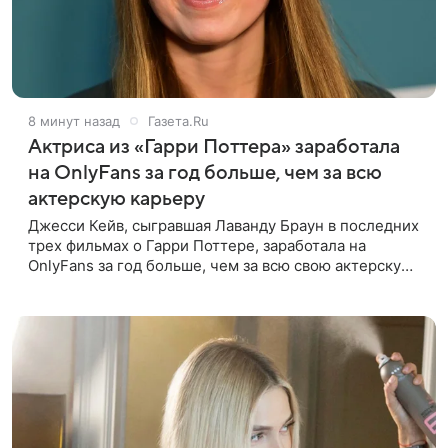
8 минут назад
Газета.Ru
Актриса из «Гарри Поттера» заработала
на OnlyFans за год больше, чем за всю
актерскую карьеру
Джесси Кейв, сыгравшая Лаванду Браун в последних
трех фильмах о Гарри Поттере, заработала на
OnlyFans за год больше, чем за всю свою актерскую
карьеру. Об этом она рассказала в интервью The
Times. «За один год