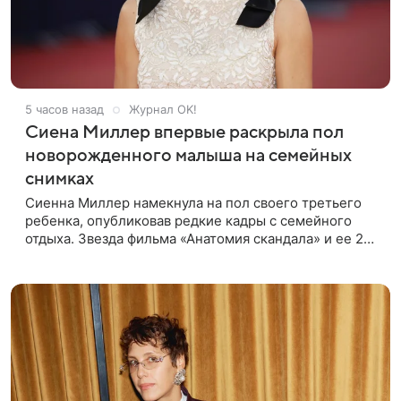
5 часов назад
Журнал OK!
Сиена Миллер впервые раскрыла пол
новорожденного малыша на семейных
снимках
Сиенна Миллер намекнула на пол своего третьего
ребенка, опубликовав редкие кадры с семейного
отдыха. Звезда фильма «Анатомия скандала» и ее 29-
летний возлюбленный, манекенщик Оли Грин, до сих
пор официально