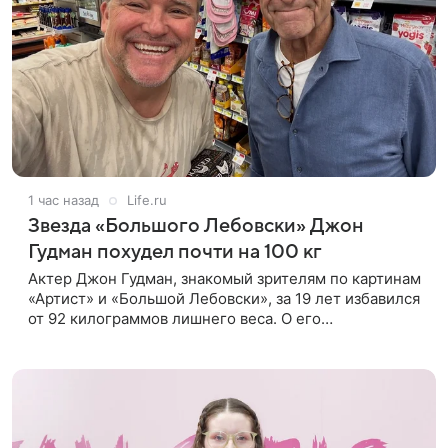
1 час назад
Life.ru
Звезда «Большого Лебовски» Джон
Гудман похудел почти на 100 кг
Актер Джон Гудман, знакомый зрителям по картинам
«Артист» и «Большой Лебовски», за 19 лет избавился
от 92 килограммов лишнего веса. О его
преображении пишет портал yahoo. Путь к
переменам начался почти два