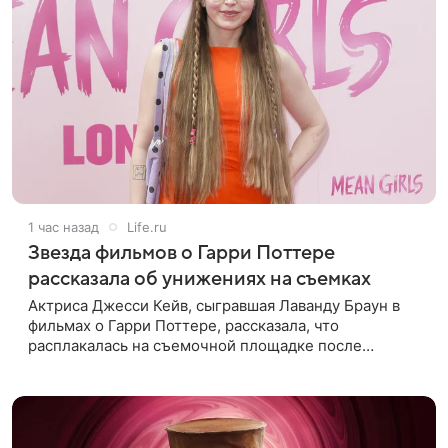
1 час назад
Life.ru
Звезда фильмов о Гарри Поттере
рассказала об унижениях на съемках
Актриса Джесси Кейв, сыгравшая Лаванду Браун в
фильмах о Гарри Поттере, рассказала, что
расплакалась на съемочной площадке после
замечаний костюмера о ее весе. По словам
артистки, сотрудница команды даже