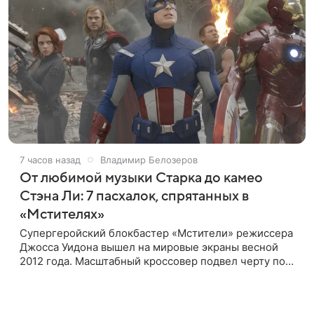
7 часов назад
Владимир Белозеров
От любимой музыки Старка до камео
Стэна Ли: 7 пасхалок, спрятанных в
«Мстителях»
Супергеройский блокбастер «Мстители» режиссера
Джосса Уидона вышел на мировые экраны весной
2012 года. Масштабный кроссовер подвел черту под
первой фазой медиафраншизы Marvel и заложил
основу для дальнейшего