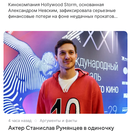
Кинокомпания Hollywood Storm, основанная
Александром Невским, зафиксировала серьезные
финансовые потери на фоне неудачных прокатов
картин с участием голливудских звезд. Информацию
об этом распространил Life,
4 часа назад
Аргументы и факты
Актер Станислав Румянцев в одиночку