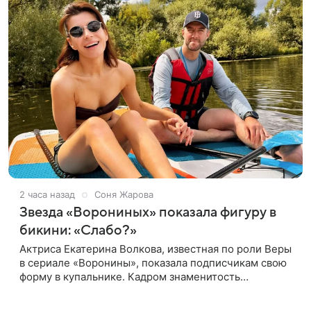
2 часа назад
Соня Жарова
Звезда «Ворониных» показала фигуру в
бикини: «Слабо?»
Актриса Екатерина Волкова, известная по роли Веры
в сериале «Воронины», показала подписчикам свою
форму в купальнике. Кадром знаменитость
поделилась в личном блоге. 44-летняя Волкова
позировала в шоколадном