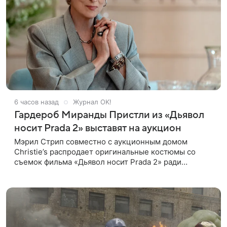
6 часов назад
Журнал OK!
Гардероб Миранды Пристли из «Дьявол
носит Prada 2» выставят на аукцион
Мэрил Стрип совместно с аукционным домом
Christie’s распродает оригинальные костюмы со
съемок фильма «Дьявол носит Prada 2» ради
благотворительности. Инициатором проекта
выступила сама актриса. Все вырученные