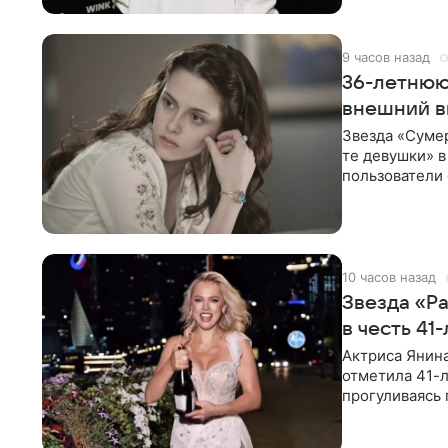
9 часов назад
36-летнюю
внешний в
Звезда «Суме
те девушки» 
пользователи 
изменилась с
10 часов назад
Звезда «Р
в честь 41
Актриса Янина
отметила 41-л
прогуливаясь 
полупрозрачн