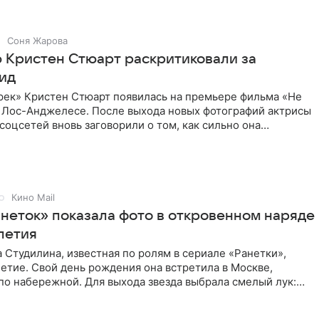
Соня Жарова
 Кристен Стюарт раскритиковали за
ид
рек» Кристен Стюарт появилась на премьере фильма «Не
в Лос-Анджелесе. После выхода новых фотографий актрисы
соцсетей вновь заговорили о том, как сильно она
о
Кино Mail
анеток» показала фото в откровенном наряде
-летия
 Студилина, известная по ролям в сериале «Ранетки»,
етие. Свой день рождения она встретила в Москве,
по набережной. Для выхода звезда выбрала смелый лук:
ое