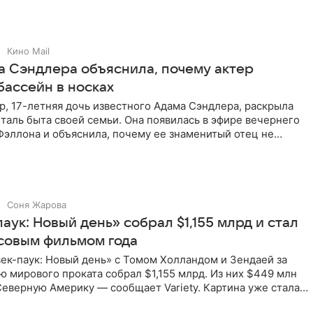
Кино Mail
а Сэндлера объяснила, почему актер
бассейн в носках
, 17-летняя дочь известного Адама Сэндлера, раскрыла
аль быта своей семьи. Она появилась в эфире вечернего
эллона и объяснила, почему ее знаменитый отец не
и
Соня Жарова
аук: Новый день» собрал $1,155 млрд и стал
совым фильмом года
ек-паук: Новый день» с Томом Холландом и Зендаей за
 мирового проката собрал $1,155 млрд. Из них $449 млн
еверную Америку — сообщает Variety. Картина уже стала