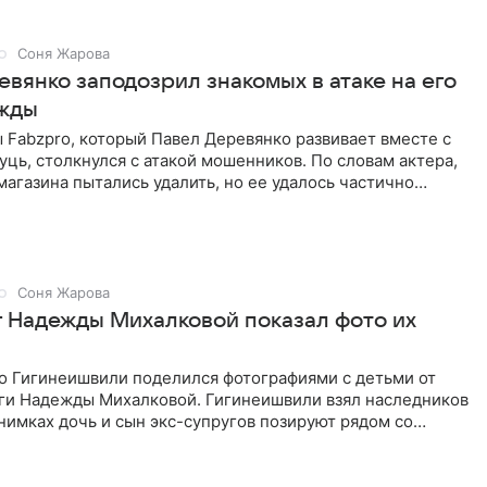
Соня Жарова
вянко заподозрил знакомых в атаке на его
жды
Fabzpro, который Павел Деревянко развивает вместе с
ць, столкнулся с атакой мошенников. По словам актера,
магазина пытались удалить, но ее удалось частично
Соня Жарова
г Надежды Михалковой показал фото их
о Гигинеишвили поделился фотографиями с детьми от
ги Надежды Михалковой. Гигинеишвили взял наследников
снимках дочь и сын экс-супругов позируют рядом со
поездке