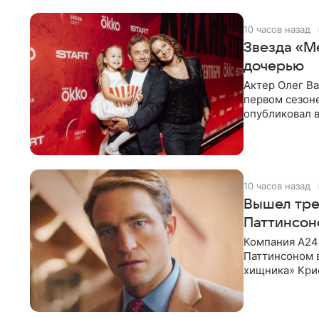
10 часов назад
Звезда «М
дочерью
Актер Олег В
первом сезон
опубликовал 
сделанный во
10 часов назад
Вышел тре
Паттинсон
Компания A24
Паттинсоном 
хищника» Кри
Хансена к сла