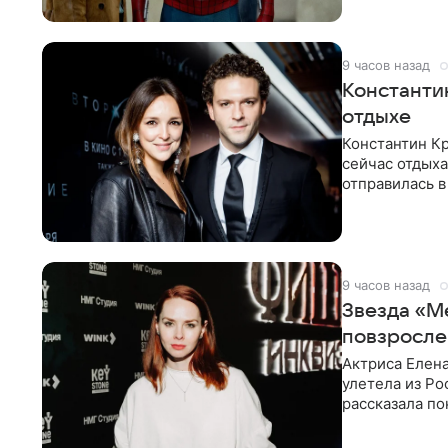
9 часов назад
Константи
отдыхе
Константин Кр
сейчас отдыха
отправилась в
показала в со
9 часов назад
Звезда «М
повзросле
Актриса Елена
улетела из Ро
рассказала по