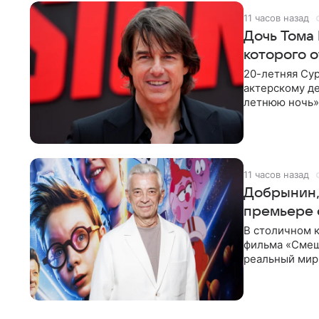
11 часов назад
Дочь Тома
которого о
20-летняя Сур
актерскому де
летнюю ночь» 
с
11 часов назад
Добрынин,
премьере 
В столичном к
фильма «Смеш
реальный мир
Фантастическ