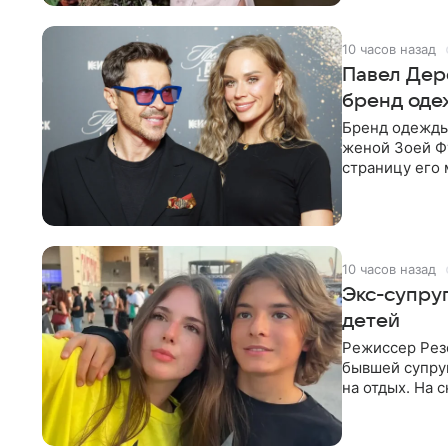
10 часов назад
Павел Дере
бренд оде
Бренд одежды 
женой Зоей Фу
страницу его 
восстановить.
10 часов назад
Экс-супру
детей
Режиссер Рез
бывшей супру
на отдых. На 
стадионом. В 