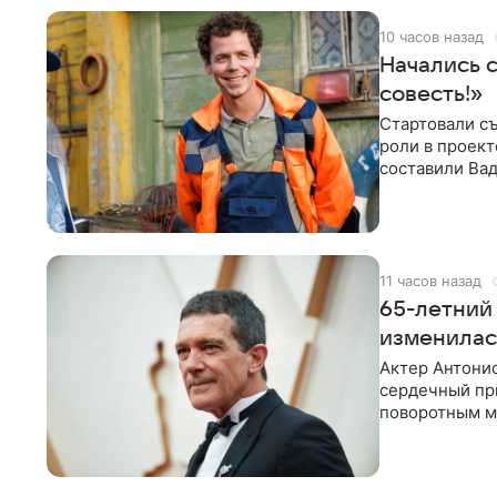
10 часов назад
Начались 
совесть!»
Стартовали съ
роли в проек
составили Вад
Светлана
11 часов назад
65-летний 
изменилас
Актер Антонио
сердечный при
поворотным мо
лучшим