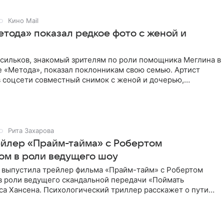
Кино Mail
етода» показал редкое фото с женой и
асильков, знакомый зрителям по роли помощника Меглина в
е «Метода», показал поклонникам свою семью. Артист
в соцсети совместный снимок с женой и дочерью,
 время
Рита Захарова
йлер «Прайм-тайма» с Робертом
ом в роли ведущего шоу
 выпустила трейлер фильма «Прайм-тайм» с Робертом
в роли ведущего скандальной передачи «Поймать
са Хансена. Психологический триллер расскажет о пути
ве. В 2004