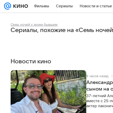
Фильмы
Сериалы
Новости и статьи
Семь ночей с моим бывшим
Сериалы, похожие на «Семь ноче
Новости кино
8 часов назад
Александр
сыном на 
37-летний Ал
вместе с 25-
актер лаконич
делают селфи