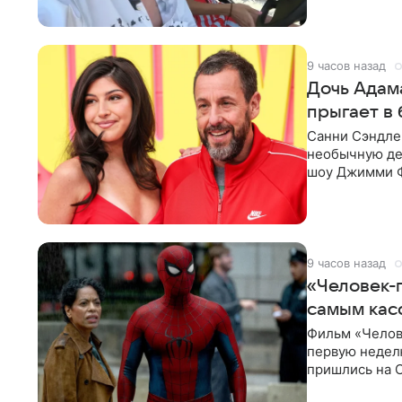
9 часов назад
Дочь Адам
прыгает в 
Санни Сэндлер
необычную дет
шоу Джимми Ф
снимает носк
9 часов назад
«Человек-п
самым кас
Фильм «Челов
первую неделю
пришлись на С
самым