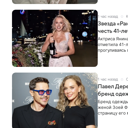
1 час назад
К
Звезда «Ра
честь 41-л
Актриса Янина
отметила 41-л
прогуливаясь 
полупрозрачн
1 час назад
Павел Дере
бренд оде
Бренд одежды 
женой Зоей Фу
страницу его 
восстановить.