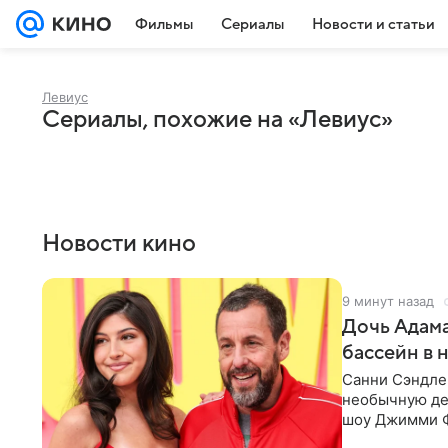
Фильмы
Сериалы
Новости и статьи
Левиус
Сериалы, похожие на «Левиус»
Новости кино
9 минут назад
Дочь Адама
бассейн в 
Санни Сэндлер
необычную дет
шоу Джимми Ф
снимает носк