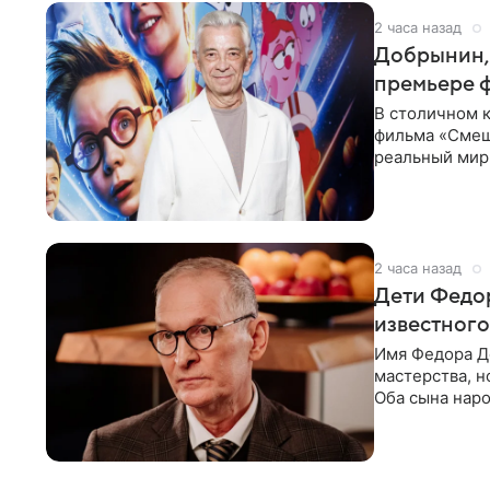
2 часа назад
Добрынин, 
премьере 
В столичном к
фильма «Смеш
реальный мир
Фантастическ
2 часа назад
Дети Федор
известного
Имя Федора Д
мастерства, н
Оба сына наро
признания и с