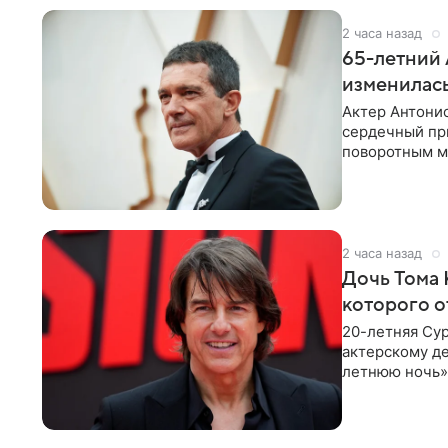
2 часа назад
65-летний 
изменилась
Актер Антонио
сердечный при
поворотным мо
лучшим
2 часа назад
Дочь Тома 
которого о
20-летняя Сур
актерскому де
летнюю ночь» 
с