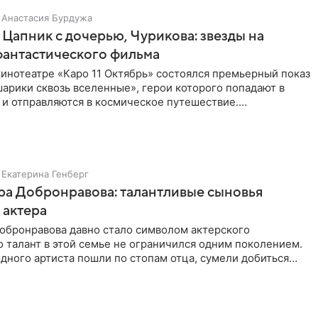
Анастасия Бурдужа
Цапник с дочерью, Чурикова: звезды на
фантастического фильма
инотеатре «Каро 11 Октябрь» состоялся премьерный показ
арики сквозь вселенные», герои которого попадают в
 и отправляются в космическое путешествие.
ую картину
Екатерина Генберг
а Добронравова: талантливые сыновья
 актера
обронравова давно стало символом актерского
о талант в этой семье не ограничился одним поколением.
дного артиста пошли по стопам отца, сумели добиться
егодня