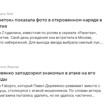
ино Mail
неток» показала фото в откровенном наряде в
етия
 Студилина, известная по ролям в сериале «Ранетки»,
етие. Свой день рождения она встретила в Москве,
по набережной. Для выхода звезда выбрала смелый лук:
ое
Соня Жарова
вянко заподозрил знакомых в атаке на его
жды
Fabzpro, который Павел Деревянко развивает вместе с
ць, столкнулся с атакой мошенников. По словам актера,
магазина пытались удалить, но ее удалось частично