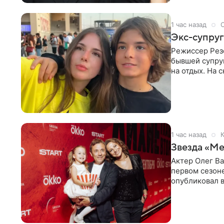
1 час назад
Экс-супруг
Режиссер Рез
бывшей супру
на отдых. На 
стадионом. В 
1 час назад
К
Звезда «Ме
Актер Олег В
первом сезон
опубликовал 
сделанный во