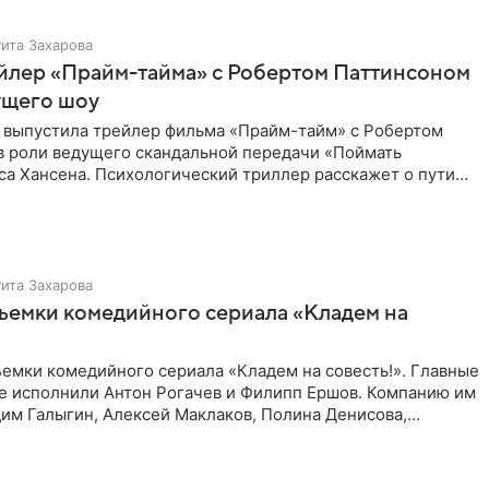
Рита Захарова
йлер «Прайм-тайма» с Робертом Паттинсоном
ущего шоу
 выпустила трейлер фильма «Прайм-тайм» с Робертом
в роли ведущего скандальной передачи «Поймать
са Хансена. Психологический триллер расскажет о пути
ве. В 2004
Рита Захарова
ъемки комедийного сериала «Кладем на
емки комедийного сериала «Кладем на совесть!». Главные
те исполнили Антон Рогачев и Филипп Ершов. Компанию им
им Галыгин, Алексей Маклаков, Полина Денисова,