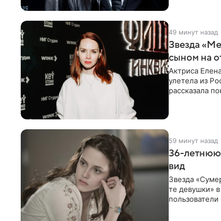
49 минут назад
Звезда «Ме
сыном на о
Актриса Елена
улетела из Ро
рассказала по
59 минут назад
36-летнюю
вид
Звезда «Суме
те девушки» 
пользователи 
изменилась с