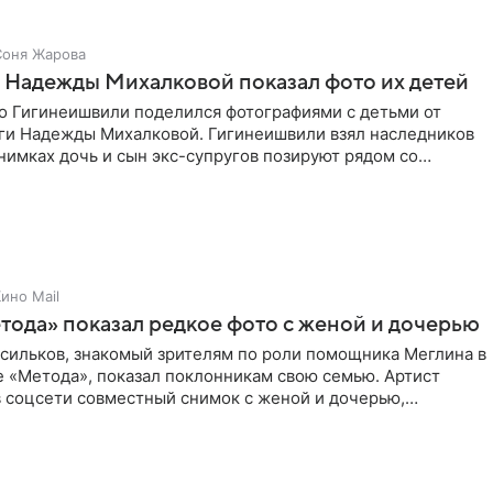
Соня Жарова
 Надежды Михалковой показал фото их детей
о Гигинеишвили поделился фотографиями с детьми от
ги Надежды Михалковой. Гигинеишвили взял наследников
снимках дочь и сын экс-супругов позируют рядом со
поездке
ино Mail
тода» показал редкое фото с женой и дочерью
асильков, знакомый зрителям по роли помощника Меглина в
е «Метода», показал поклонникам свою семью. Артист
в соцсети совместный снимок с женой и дочерью,
 время