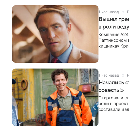
1 час назад
Вышел тре
в роли вед
Компания A24
Паттинсоном 
хищника» Кри
Хансена к сла
1 час назад
Начались с
совесть!»
Стартовали съ
роли в проек
составили Вад
Светлана