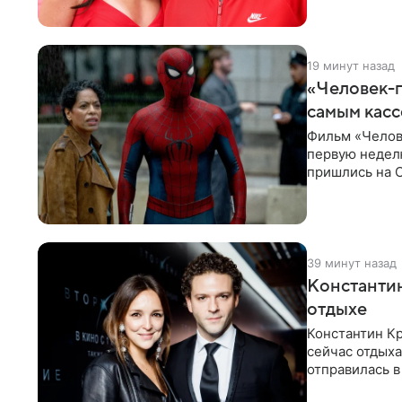
19 минут назад
«Человек-п
самым кас
Фильм «Челов
первую неделю
пришлись на С
самым
39 минут назад
Константин
отдыхе
Константин Кр
сейчас отдыха
отправилась в
показала в со