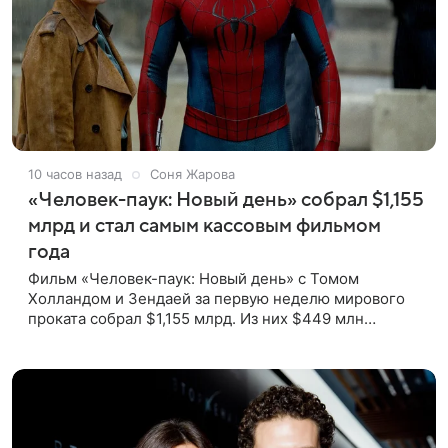
10 часов назад
Соня Жарова
«Человек-паук: Новый день» собрал $1,155
млрд и стал самым кассовым фильмом
года
Фильм «Человек-паук: Новый день» с Томом
Холландом и Зендаей за первую неделю мирового
проката собрал $1,155 млрд. Из них $449 млн
пришлись на Северную Америку — сообщает Variety.
Картина уже стала самым