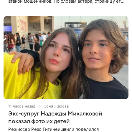
атакой мошенников. По словам актера, страницу его
магазина пытались удалить, но ее удалось частично
восстановить.
11 часов назад
Соня Жарова
Экс-супруг Надежды Михалковой
показал фото их детей
Режиссер Резо Гигинеишвили поделился