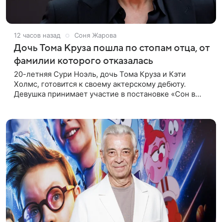
12 часов назад
Соня Жарова
Дочь Тома Круза пошла по стопам отца, от
фамилии которого отказалась
20-летняя Сури Ноэль, дочь Тома Круза и Кэти
Холмс, готовится к своему актерскому дебюту.
Девушка принимает участие в постановке «Сон в
летнюю ночь» по пьесе Уильяма Шекспира. В сети
появились фотографии с