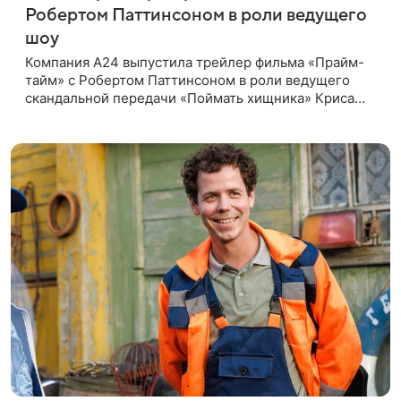
Робертом Паттинсоном в роли ведущего
шоу
Компания A24 выпустила трейлер фильма «Прайм-
тайм» с Робертом Паттинсоном в роли ведущего
скандальной передачи «Поймать хищника» Криса
Хансена. Психологический триллер расскажет о
пути Хансена к славе. В 2004