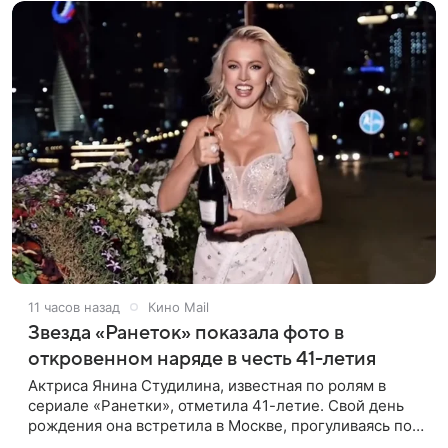
11 часов назад
Кино Mail
Звезда «Ранеток» показала фото в
откровенном наряде в честь 41-летия
Актриса Янина Студилина, известная по ролям в
сериале «Ранетки», отметила 41-летие. Свой день
рождения она встретила в Москве, прогуливаясь по
набережной. Для выхода звезда выбрала смелый