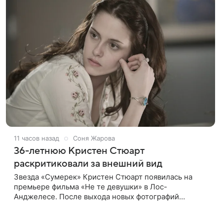
11 часов назад
Соня Жарова
36-летнюю Кристен Стюарт
раскритиковали за внешний вид
Звезда «Сумерек» Кристен Стюарт появилась на
премьере фильма «Не те девушки» в Лос-
Анджелесе. После выхода новых фотографий
актрисы пользователи соцсетей вновь заговорили о
том, как сильно она изменилась со