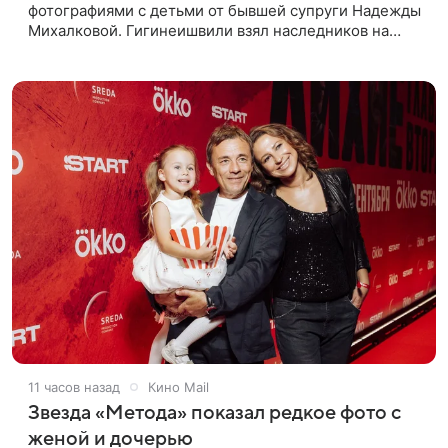
фотографиями с детьми от бывшей супруги Надежды
Михалковой. Гигинеишвили взял наследников на
отдых. На снимках дочь и сын экс-супругов позируют
рядом со стадионом. В поездке
11 часов назад
Кино Mail
Звезда «Метода» показал редкое фото с
женой и дочерью