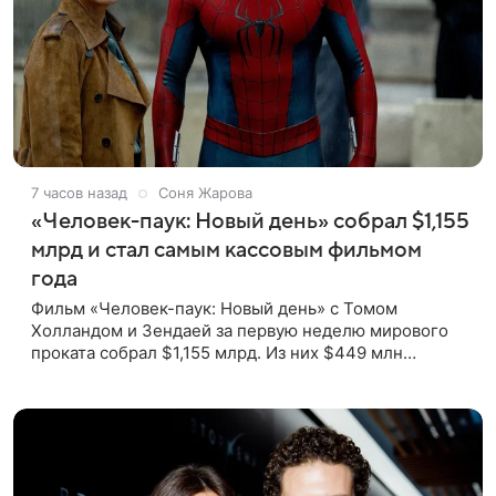
7 часов назад
Соня Жарова
«Человек-паук: Новый день» собрал $1,155
млрд и стал самым кассовым фильмом
года
Фильм «Человек-паук: Новый день» с Томом
Холландом и Зендаей за первую неделю мирового
проката собрал $1,155 млрд. Из них $449 млн
пришлись на Северную Америку — сообщает Variety.
Картина уже стала самым