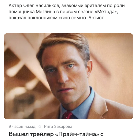
Актер Олег Васильков, знакомый зрителям по роли
помощника Меглина в первом сезоне «Метода»,
показал поклонникам свою семью. Артист
опубликовал в соцсети совместный снимок с женой
и дочерью, сделанный во время
9 часов назад
Рита Захарова
Вышел трейлер «Прайм-тайма» с