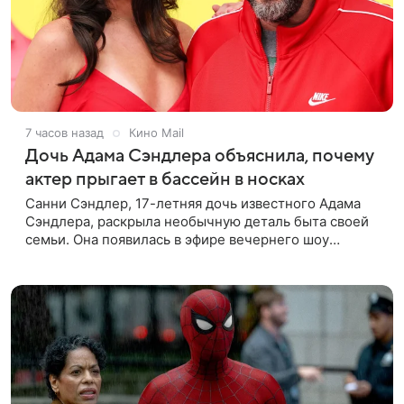
7 часов назад
Кино Mail
Дочь Адама Сэндлера объяснила, почему
актер прыгает в бассейн в носках
Санни Сэндлер, 17-летняя дочь известного Адама
Сэндлера, раскрыла необычную деталь быта своей
семьи. Она появилась в эфире вечернего шоу
Джимми Фэллона и объяснила, почему ее
знаменитый отец не снимает носки