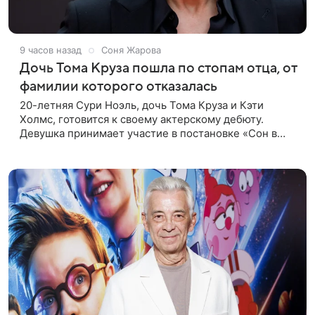
9 часов назад
Соня Жарова
Дочь Тома Круза пошла по стопам отца, от
фамилии которого отказалась
20-летняя Сури Ноэль, дочь Тома Круза и Кэти
Холмс, готовится к своему актерскому дебюту.
Девушка принимает участие в постановке «Сон в
летнюю ночь» по пьесе Уильяма Шекспира. В сети
появились фотографии с