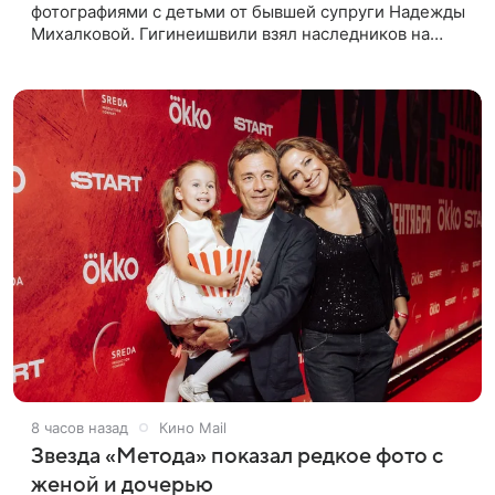
фотографиями с детьми от бывшей супруги Надежды
Михалковой. Гигинеишвили взял наследников на
отдых. На снимках дочь и сын экс-супругов позируют
рядом со стадионом. В поездке
8 часов назад
Кино Mail
Звезда «Метода» показал редкое фото с
женой и дочерью