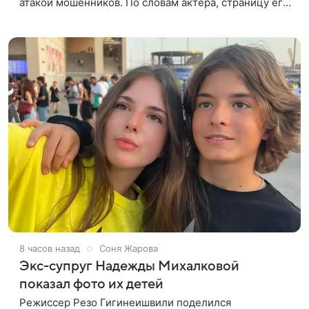
атакой мошенников. По словам актера, страницу его
магазина пытались удалить, но ее удалось частично
восстановить.
8 часов назад
Соня Жарова
Экс-супруг Надежды Михалковой
показал фото их детей
Режиссер Резо Гигинеишвили поделился