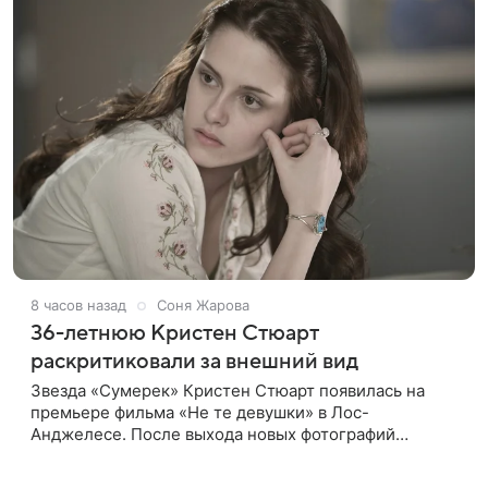
8 часов назад
Соня Жарова
36-летнюю Кристен Стюарт
раскритиковали за внешний вид
Звезда «Сумерек» Кристен Стюарт появилась на
премьере фильма «Не те девушки» в Лос-
Анджелесе. После выхода новых фотографий
актрисы пользователи соцсетей вновь заговорили о
том, как сильно она изменилась со