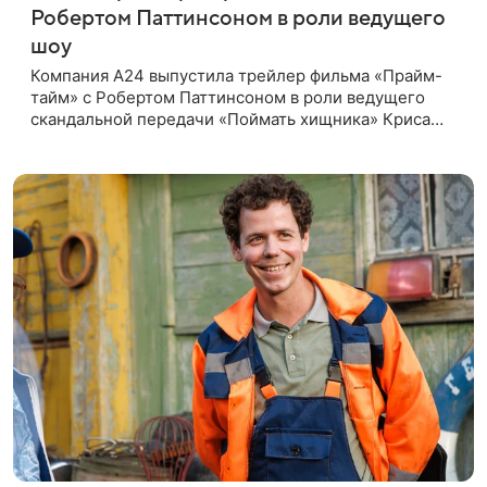
Робертом Паттинсоном в роли ведущего
шоу
Компания A24 выпустила трейлер фильма «Прайм-
тайм» с Робертом Паттинсоном в роли ведущего
скандальной передачи «Поймать хищника» Криса
Хансена. Психологический триллер расскажет о
пути Хансена к славе. В 2004