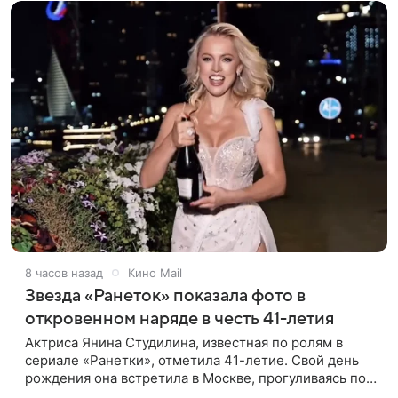
8 часов назад
Кино Mail
Звезда «Ранеток» показала фото в
откровенном наряде в честь 41-летия
Актриса Янина Студилина, известная по ролям в
сериале «Ранетки», отметила 41-летие. Свой день
рождения она встретила в Москве, прогуливаясь по
набережной. Для выхода звезда выбрала смелый