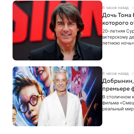
6 часов назад
Дочь Тома 
которого о
20-летняя Сур
актерскому де
летнюю ночь» 
с
6 часов назад
Добрынин, 
премьере 
В столичном к
фильма «Смеш
реальный мир
Фантастическ