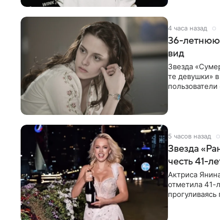
4 часа назад
36-летнюю
вид
Звезда «Суме
те девушки» 
пользователи 
изменилась с
5 часов назад
Звезда «Ра
честь 41-л
Актриса Янина
отметила 41-л
прогуливаясь 
полупрозрачн