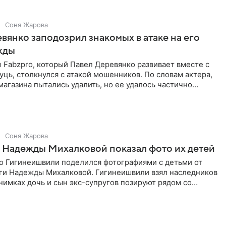
Соня Жарова
вянко заподозрил знакомых в атаке на его
жды
Fabzpro, который Павел Деревянко развивает вместе с
ць, столкнулся с атакой мошенников. По словам актера,
магазина пытались удалить, но ее удалось частично
Соня Жарова
 Надежды Михалковой показал фото их детей
о Гигинеишвили поделился фотографиями с детьми от
ги Надежды Михалковой. Гигинеишвили взял наследников
снимках дочь и сын экс-супругов позируют рядом со
поездке