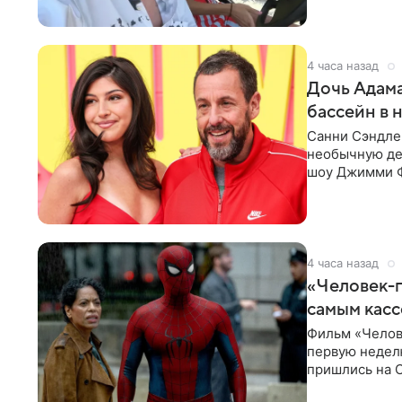
4 часа назад
Дочь Адама
бассейн в 
Санни Сэндлер
необычную дет
шоу Джимми Ф
снимает носк
4 часа назад
«Человек-п
самым кас
Фильм «Челов
первую неделю
пришлись на С
самым