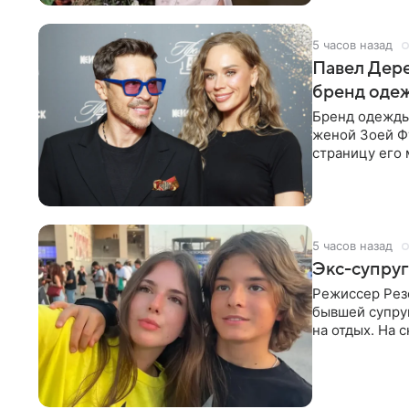
5 часов назад
Павел Дере
бренд оде
Бренд одежды 
женой Зоей Фу
страницу его 
восстановить.
5 часов назад
Экс-супруг
Режиссер Рез
бывшей супру
на отдых. На 
стадионом. В 