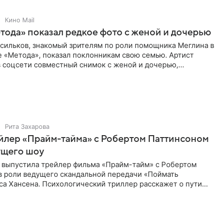
Кино Mail
тода» показал редкое фото с женой и дочерью
асильков, знакомый зрителям по роли помощника Меглина в
е «Метода», показал поклонникам свою семью. Артист
в соцсети совместный снимок с женой и дочерью,
 время
Рита Захарова
йлер «Прайм-тайма» с Робертом Паттинсоном
ущего шоу
 выпустила трейлер фильма «Прайм-тайм» с Робертом
в роли ведущего скандальной передачи «Поймать
са Хансена. Психологический триллер расскажет о пути
ве. В 2004