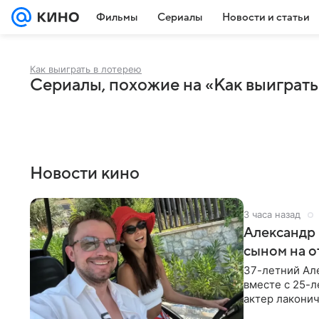
Фильмы
Сериалы
Новости и статьи
Как выиграть в лотерею
Сериалы, похожие на «Как выиграть
Новости кино
3 часа назад
Александр 
сыном на о
37-летний Ал
вместе с 25-
актер лаконич
делают селфи