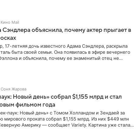
Кино Mail
 Сэндлера объяснила, почему актер прыгает в
носках
, 17-летняя дочь известного Адама Сэндлера, раскрыла
аль быта своей семьи. Она появилась в эфире вечернего
эллона и объяснила, почему ее знаменитый отец не
и
Соня Жарова
аук: Новый день» собрал $1,155 млрд и стал
совым фильмом года
ек-паук: Новый день» с Томом Холландом и Зендаей за
 мирового проката собрал $1,155 млрд. Из них $449 млн
еверную Америку — сообщает Variety. Картина уже стала