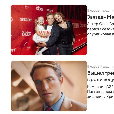
5 часов назад
Звезда «Ме
Актер Олег В
первом сезон
опубликовал 
сделанный во
5 часов назад
Вышел тре
в роли вед
Компания A24
Паттинсоном 
хищника» Кри
Хансена к сла