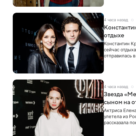
4 часа назад
Константин
отдыхе
Константин Кр
сейчас отдыха
отправилась в
показала в со
4 часа назад
Звезда «Ме
сыном на о
Актриса Елена
улетела из Ро
рассказала по