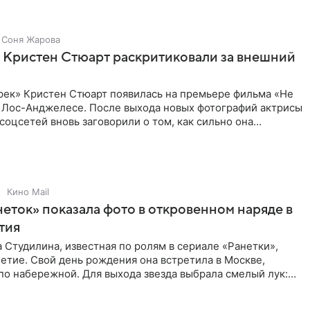
Соня Жарова
 Кристен Стюарт раскритиковали за внешний
рек» Кристен Стюарт появилась на премьере фильма «Не
в Лос-Анджелесе. После выхода новых фотографий актрисы
соцсетей вновь заговорили о том, как сильно она
о
Кино Mail
неток» показала фото в откровенном наряде в
етия
 Студилина, известная по ролям в сериале «Ранетки»,
етие. Свой день рождения она встретила в Москве,
по набережной. Для выхода звезда выбрала смелый лук:
ое