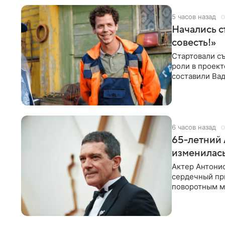
5 часов назад
Начались с
совесть!»
Стартовали съ
роли в проек
составили Вад
Светлана
6 часов назад
65-летний 
изменилась
Актер Антонио
сердечный при
поворотным мо
лучшим