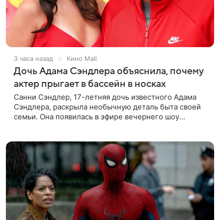
3 часа назад
Кино Mail
Дочь Адама Сэндлера объяснила, почему
актер прыгает в бассейн в носках
Санни Сэндлер, 17-летняя дочь известного Адама
Сэндлера, раскрыла необычную деталь быта своей
семьи. Она появилась в эфире вечернего шоу
Джимми Фэллона и объяснила, почему ее
знаменитый отец не снимает носки