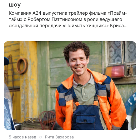
шоу
Компания A24 выпустила трейлер фильма «Прайм-
тайм» с Робертом Паттинсоном в роли ведущего
скандальной передачи «Поймать хищника» Криса
Хансена. Психологический триллер расскажет о
пути Хансена к славе. В 2004
5 часов назад
Рита Захарова