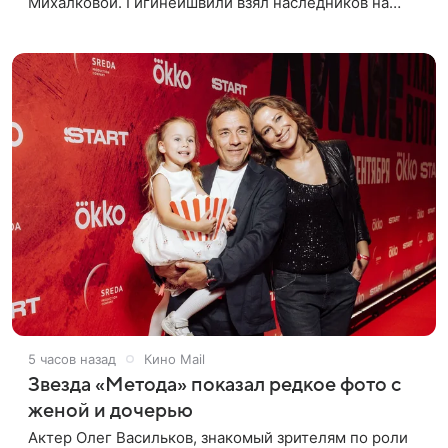
Михалковой. Гигинеишвили взял наследников на
отдых. На снимках дочь и сын экс-супругов позируют
рядом со стадионом. В поездке
5 часов назад
Кино Mail
Звезда «Метода» показал редкое фото с
женой и дочерью
Актер Олег Васильков, знакомый зрителям по роли