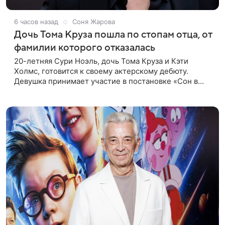
6 часов назад
Соня Жарова
Дочь Тома Круза пошла по стопам отца, от
фамилии которого отказалась
20-летняя Сури Ноэль, дочь Тома Круза и Кэти
Холмс, готовится к своему актерскому дебюту.
Девушка принимает участие в постановке «Сон в
летнюю ночь» по пьесе Уильяма Шекспира. В сети
появились фотографии с