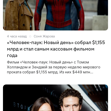
4 часа назад
Соня Жарова
«Человек-паук: Новый день» собрал $1,155
млрд и стал самым кассовым фильмом
года
Фильм «Человек-паук: Новый день» с Томом
Холландом и Зендаей за первую неделю мирового
проката собрал $1,155 млрд. Из них $449 млн
пришлись на Северную Америку — сообщает Variety.
Картина уже стала самым