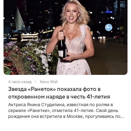
4 часа назад
Кино Mail
Звезда «Ранеток» показала фото в
откровенном наряде в честь 41-летия
Актриса Янина Студилина, известная по ролям в
сериале «Ранетки», отметила 41-летие. Свой день
рождения она встретила в Москве, прогуливаясь по
набережной. Для выхода звезда выбрала смелый
лук: полупрозрачное