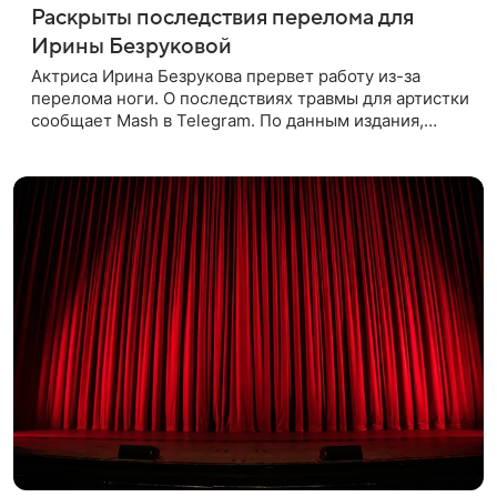
Раскрыты последствия перелома для
Ирины Безруковой
Актриса Ирина Безрукова прервет работу из-за
перелома ноги. О последствиях травмы для артистки
сообщает Mash в Telegram. По данным издания,
Безрукова пропустит 15 спектаклей — восемь
показов «Женитьбы Фигаро»,