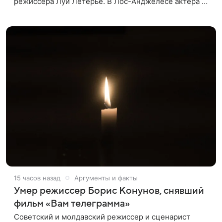
режиссера Луи Летерье. В Лос-Анджелесе актера на
два дня поселили внутри рекламного билборда,
оформленного как фасад жилого
15 часов назад
Аргументы и факты
Умер режиссер Борис Конунов, снявший
фильм «Вам телеграмма»
Советский и молдавский режиссер и сценарист