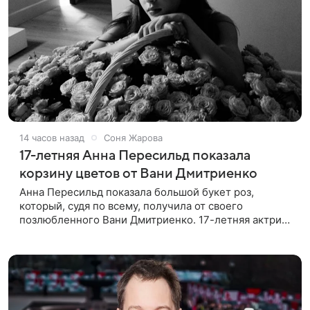
14 часов назад
Соня Жарова
17-летняя Анна Пересильд показала
корзину цветов от Вани Дмитриенко
Анна Пересильд показала большой букет роз,
который, судя по всему, получилa от своего
позлюбленного Вани Дмитриенко. 17-летняя актриса
опубликовала в соцсетях фотографии с цветами и
подписала их словами: «Я