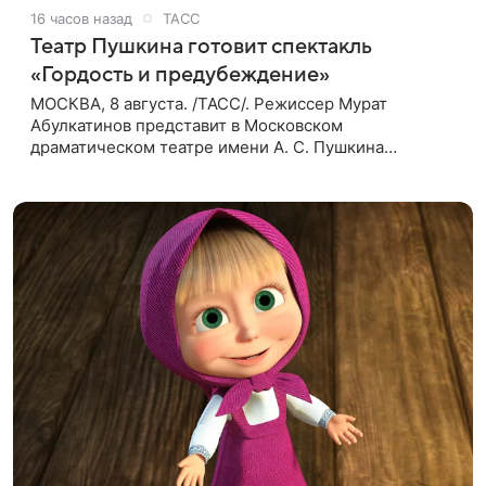
16 часов назад
ТАСС
Театр Пушкина готовит спектакль
«Гордость и предубеждение»
МОСКВА, 8 августа. /ТАСС/. Режиссер Мурат
Абулкатинов представит в Московском
драматическом театре имени А. С. Пушкина
спектакль «Гордость и предубеждение» по
одноименному роману английской писательницы
XVIII —