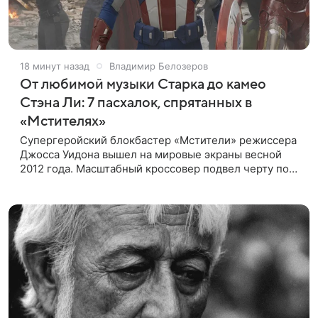
18 минут назад
Владимир Белозеров
От любимой музыки Старка до камео
Стэна Ли: 7 пасхалок, спрятанных в
«Мстителях»
Супергеройский блокбастер «Мстители» режиссера
Джосса Уидона вышел на мировые экраны весной
2012 года. Масштабный кроссовер подвел черту под
первой фазой медиафраншизы Marvel и заложил
основу для дальнейшего