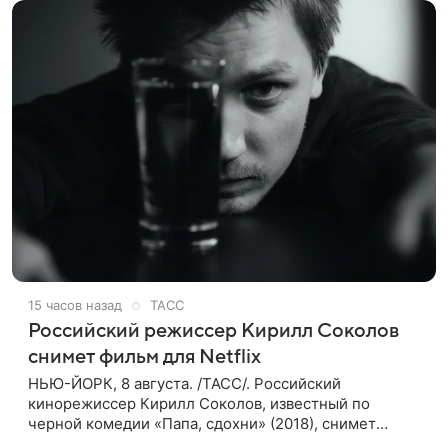
15 часов назад
ТАСС
Российский режиссер Кирилл Соколов
снимет фильм для Netflix
НЬЮ-ЙОРК, 8 августа. /ТАСС/. Российский
кинорежиссер Кирилл Соколов, известный по
черной комедии «Папа, сдохни» (2018), снимет
научно-фантастический триллер Blur для