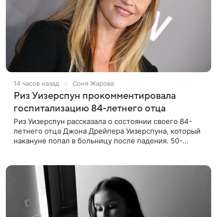
14 часов назад
Соня Жарова
Риз Уизерспун прокомментировала
госпитализацию 84-летнего отца
Риз Уизерспун рассказала о состоянии своего 84-
летнего отца Джона Дрейпера Уизерспуна, который
накануне попал в больницу после падения. 50-
летняя актриса сообщила, что сейчас с ним все в
порядке. «Я хочу, чтобы