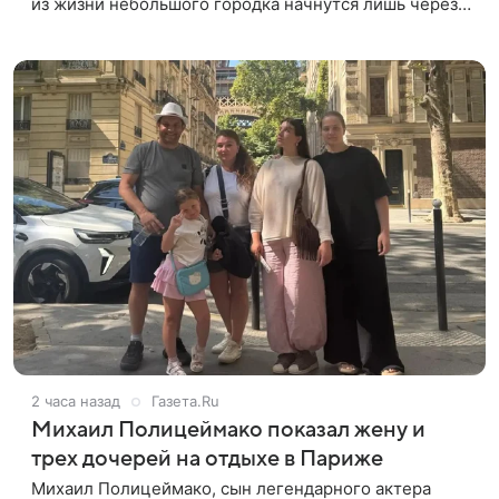
из жизни небольшого городка начнутся лишь через
полтора года, когда графики Николь Кидман и других
актрис совпадут.
2 часа назад
Газета.Ru
Михаил Полицеймако показал жену и
трех дочерей на отдыхе в Париже
Михаил Полицеймако, сын легендарного актера