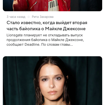
3 часа назад
Рита Захарова
Стало известно, когда выйдет вторая
часть байопика о Майкле Джексоне
Lionsgate планирует не откладывать выпуск
продолжения байопика о Майкле Джексоне,
сообщает Deadline. По словам главы
кинонаправления студии Адама Фогельсона,
производство второй части «Майкла» начнется в
конце