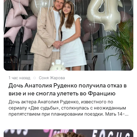
1 час назад
Соня Жарова
Дочь Анатолия Руденко получила отказ в
визе и не смогла улететь во Францию
Дочь актера Анатолия Руденко, известного по
сериалу «Две судьбы», столкнулась с неожиданным
препятствием при планировании поездки. Мать 14-
летней Милены, актриса Елена Дудина, сообщила
подписчикам в соцсети о