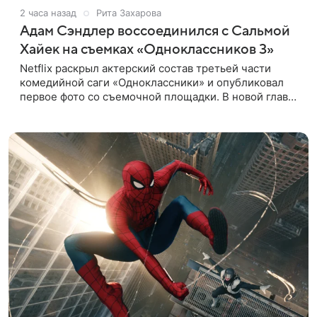
2 часа назад
Рита Захарова
Адам Сэндлер воссоединился с Сальмой
Хайек на съемках «Одноклассников 3»
Netflix раскрыл актерский состав третьей части
комедийной саги «Одноклассники» и опубликовал
первое фото со съемочной площадки. В новой главе
к Адаму Сэндлеру присоединятся звезды
предыдущих частей: Кевин