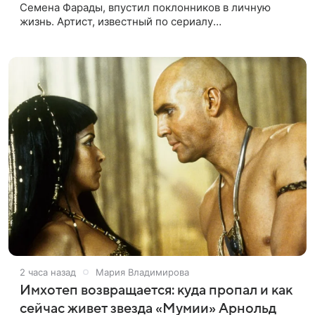
Семена Фарады, впустил поклонников в личную
жизнь. Артист, известный по сериалу
«СуперИвановы», выложил в соцсети снимки из
семейного путешествия в Париж. На кадрах
2 часа назад
Мария Владимирова
Имхотеп возвращается: куда пропал и как
сейчас живет звезда «Мумии» Арнольд