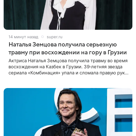
14 минут назад
super.ru
Наталья Земцова получила серьезную
травму при восхождении на гору в Грузии
Актриса Наталья Земцова получила травму во время
восхождения на Казбек в Грузии. 39‑летняя звезда
сериала «Комбинация» упала и сломала правую руку.
В непростой ситуации ей помог молодой человек —
именно