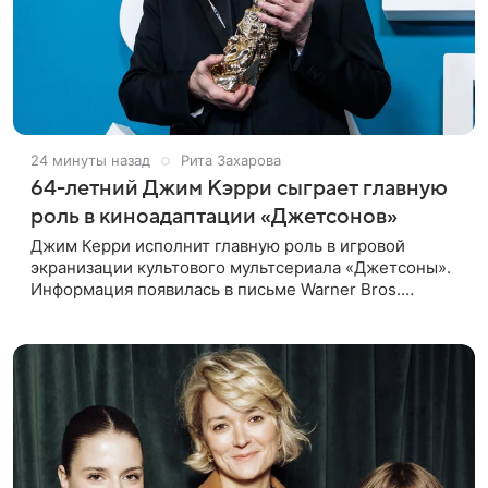
24 минуты назад
Рита Захарова
64-летний Джим Кэрри сыграет главную
роль в киноадаптации «Джетсонов»
Джим Керри исполнит главную роль в игровой
экранизации культового мультсериала «Джетсоны».
Информация появилась в письме Warner Bros.
акционерам, где студия официально подтвердила
работу над проектом.