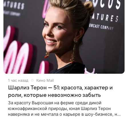
1 час назад
Кино Mail
Шарлиз Терон — 51: красота, характер и
роли, которые невозможно забыть
За красоту Выросшая на ферме среди дикой
южноафриканской природы, юная Шарлиз Терон
наверняка и не мечтала о карьере в шоу-бизнесе, но
ее мать настояла на том, чтобы 16-летняя дочь
приняла участие в местном