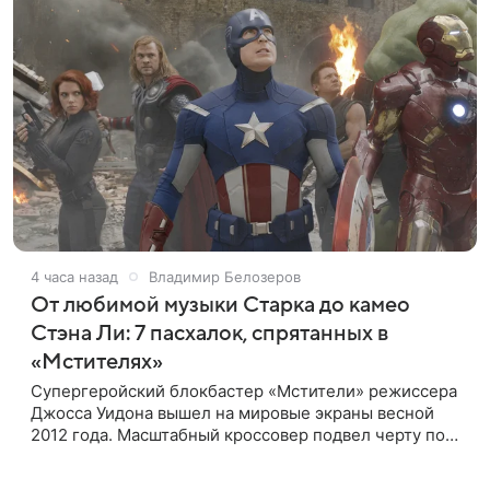
4 часа назад
Владимир Белозеров
От любимой музыки Старка до камео
Стэна Ли: 7 пасхалок, спрятанных в
«Мстителях»
Супергеройский блокбастер «Мстители» режиссера
Джосса Уидона вышел на мировые экраны весной
2012 года. Масштабный кроссовер подвел черту под
первой фазой медиафраншизы Marvel и заложил
основу для дальнейшего