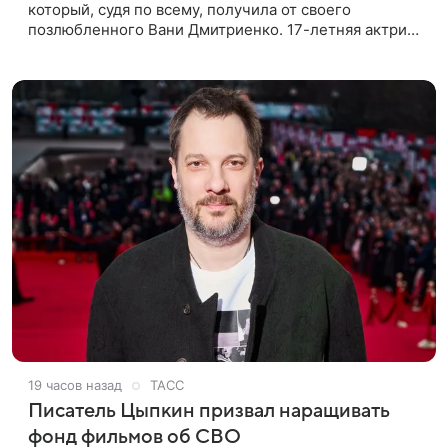
который, судя по всему, получилa от своего
позлюбленного Вани Дмитриенко. 17-летняя актриса
опубликовала в соцсетях фотографии с цветами и
подписала их словами: «Я
19 часов назад
ТАСС
Писатель Цыпкин призвал наращивать
фонд фильмов об СВО