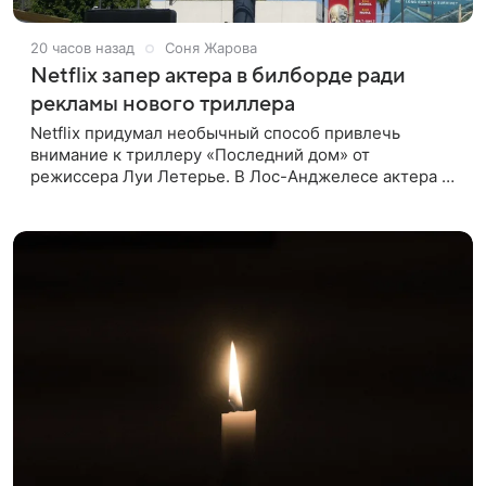
20 часов назад
Соня Жарова
Netflix запер актера в билборде ради
рекламы нового триллера
Netflix придумал необычный способ привлечь
внимание к триллеру «Последний дом» от
режиссера Луи Летерье. В Лос-Анджелесе актера на
два дня поселили внутри рекламного билборда,
оформленного как фасад жилого