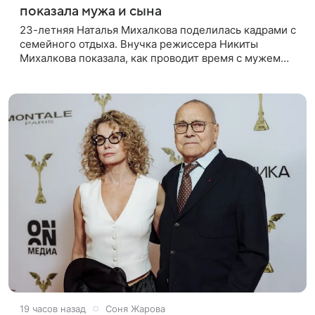
показала мужа и сына
23-летняя Наталья Михалкова поделилась кадрами с
семейного отдыха. Внучка режиссера Никиты
Михалкова показала, как проводит время с мужем
Артемом Степаненко и их полуторагодовалым
сыном Мишей. Среди прочих в
19 часов назад
Соня Жарова