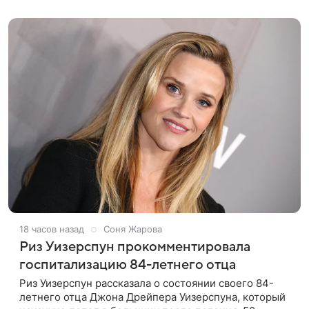
покинул кандидат искусств,
18 часов назад
Соня Жарова
Риз Уизерспун прокомментировала
госпитализацию 84-летнего отца
Риз Уизерспун рассказала о состоянии своего 84-
летнего отца Джона Дрейпера Уизерспуна, который