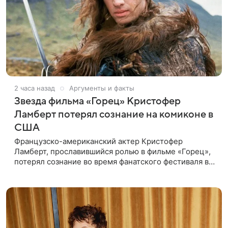
2 часа назад
Аргументы и факты
Звезда фильма «Горец» Кристофер
Ламберт потерял сознание на комиконе в
США
Французско-американский актер Кристофер
Ламберт, прославившийся ролью в фильме «Горец»,
потерял сознание во время фанатского фестиваля в
США. Об этом сообщил портал TMZ, материал
перевел aif.ru. Инцидент