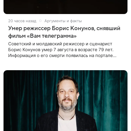
20 часов назад
Аргументы и факты
Умер режиссер Борис Конунов, снявший
фильм «Вам телеграмма»
Советский и молдавский режиссер и сценарист
Борис Конунов умер 7 августа в возрасте 79 лет.
Информация о его смерти появилась на портале
«Кино-Театр. Ру». О кончине кинематографиста
также сообщило Министерство