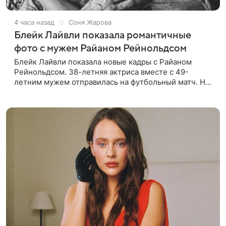
4 часа назад
Соня Жарова
Блейк Лайвли показала романтичные
фото с мужем Райаном Рейнольдсом
Блейк Лайвли показала новые кадры с Райаном
Рейнольдсом. 38-летняя актриса вместе с 49-
летним мужем отправилась на футбольный матч. На
стадионе супругов сопровождал фотограф Гай Арох,
который сделал серию