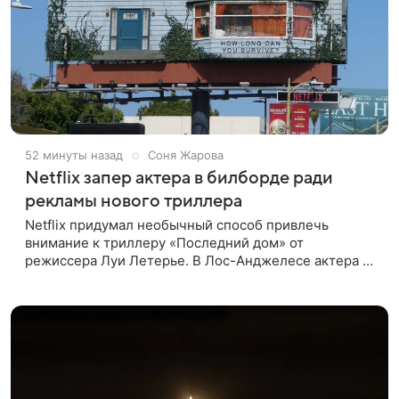
52 минуты назад
Соня Жарова
Netflix запер актера в билборде ради
рекламы нового триллера
Netflix придумал необычный способ привлечь
внимание к триллеру «Последний дом» от
режиссера Луи Летерье. В Лос-Анджелесе актера на
два дня поселили внутри рекламного билборда,
оформленного как фасад жилого