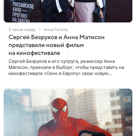
5 часов назад
Анна Гоголь
Сергей Безруков и Анна Матисон
представили новый фильм
на кинофестивале
Сергей Безруков и его супруга, режиссер Анна
Матисон, приехали в Выборг, чтобы представить на
кинофестивале «Окно в Европу» свою новую
совместную работу — семейную комедию «Не по-
детски». Фильм рассказывает об