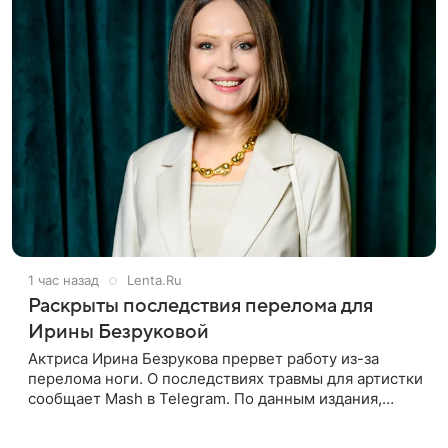
1 час назад
Lenta.Ru
Раскрыты последствия перелома для
Ирины Безруковой
Актриса Ирина Безрукова прервет работу из-за
перелома ноги. О последствиях травмы для артистки
сообщает Mash в Telegram. По данным издания,
Безрукова пропустит 15 спектаклей — восемь
показов «Женитьбы Фигаро»,