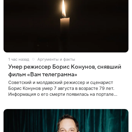
1 час назад
Аргументы и факты
Умер режиссер Борис Конунов, снявший
фильм «Вам телеграмма»
Советский и молдавский режиссер и сценарист
Борис Конунов умер 7 августа в возрасте 79 лет.
Информация о его смерти появилась на портале
«Кино-Театр. Ру». О кончине кинематографиста
также сообщило Министерство