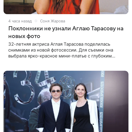
4 часа назад
Соня Жарова
Поклонники не узнали Аглаю Тарасову на
новых фото
32-летняя актриса Аглая Тарасова поделилась
снимками из новой фотосессии. Для съемки она
выбрала ярко-красное мини-платье с глубоким
вырезом и открытыми плечами. Наряд украшен
объемной драпировкой на талии и