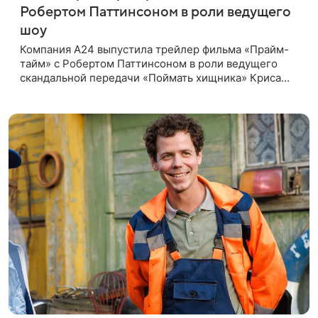
Робертом Паттинсоном в роли ведущего
шоу
Компания A24 выпустила трейлер фильма «Прайм-
тайм» с Робертом Паттинсоном в роли ведущего
скандальной передачи «Поймать хищника» Криса
Хансена. Психологический триллер расскажет о
пути Хансена к славе. В 2004