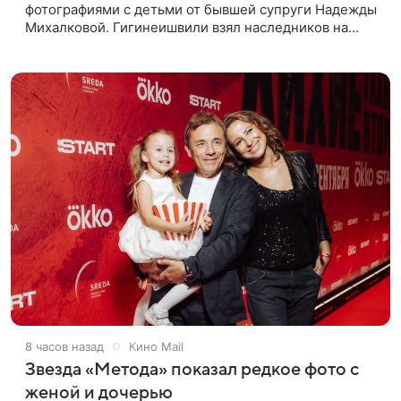
фотографиями с детьми от бывшей супруги Надежды
Михалковой. Гигинеишвили взял наследников на
отдых. На снимках дочь и сын экс-супругов позируют
рядом со стадионом. В поездке
8 часов назад
Кино Mail
Звезда «Метода» показал редкое фото с
женой и дочерью