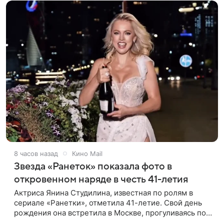
8 часов назад
Кино Mail
Звезда «Ранеток» показала фото в
откровенном наряде в честь 41-летия
Актриса Янина Студилина, известная по ролям в
сериале «Ранетки», отметила 41-летие. Свой день
рождения она встретила в Москве, прогуливаясь по
набережной. Для выхода звезда выбрала смелый