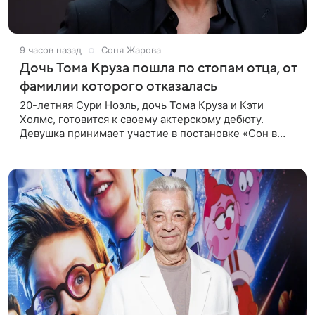
9 часов назад
Соня Жарова
Дочь Тома Круза пошла по стопам отца, от
фамилии которого отказалась
20-летняя Сури Ноэль, дочь Тома Круза и Кэти
Холмс, готовится к своему актерскому дебюту.
Девушка принимает участие в постановке «Сон в
летнюю ночь» по пьесе Уильяма Шекспира. В сети
появились фотографии с