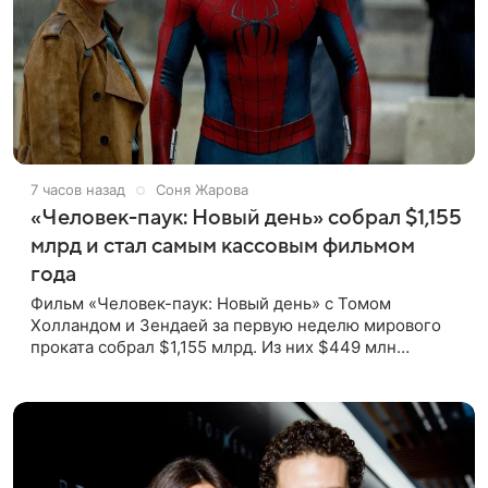
7 часов назад
Соня Жарова
«Человек-паук: Новый день» собрал $1,155
млрд и стал самым кассовым фильмом
года
Фильм «Человек-паук: Новый день» с Томом
Холландом и Зендаей за первую неделю мирового
проката собрал $1,155 млрд. Из них $449 млн
пришлись на Северную Америку — сообщает Variety.
Картина уже стала самым