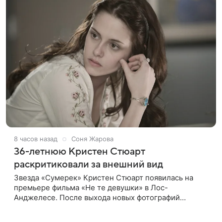
8 часов назад
Соня Жарова
36-летнюю Кристен Стюарт
раскритиковали за внешний вид
Звезда «Сумерек» Кристен Стюарт появилась на
премьере фильма «Не те девушки» в Лос-
Анджелесе. После выхода новых фотографий
актрисы пользователи соцсетей вновь заговорили о
том, как сильно она изменилась со