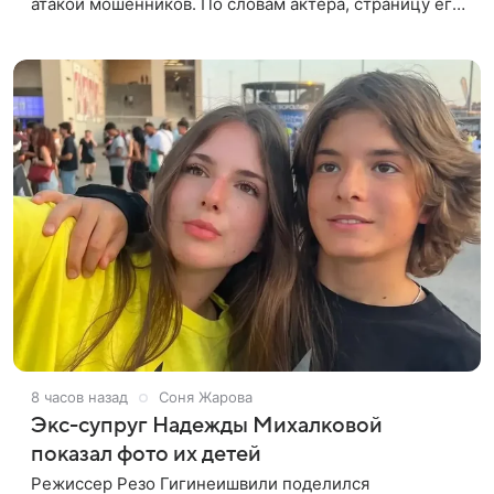
атакой мошенников. По словам актера, страницу его
магазина пытались удалить, но ее удалось частично
восстановить.
8 часов назад
Соня Жарова
Экс-супруг Надежды Михалковой
показал фото их детей
Режиссер Резо Гигинеишвили поделился