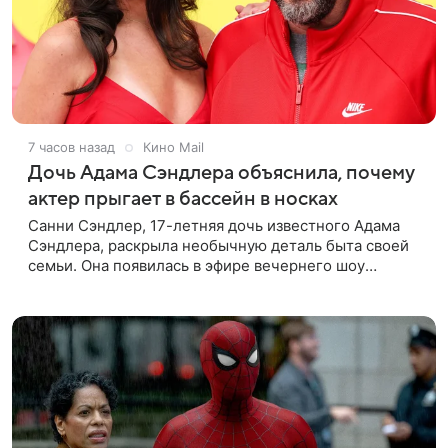
7 часов назад
Кино Mail
Дочь Адама Сэндлера объяснила, почему
актер прыгает в бассейн в носках
Санни Сэндлер, 17-летняя дочь известного Адама
Сэндлера, раскрыла необычную деталь быта своей
семьи. Она появилась в эфире вечернего шоу
Джимми Фэллона и объяснила, почему ее
знаменитый отец не снимает носки