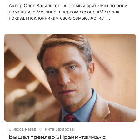
Актер Олег Васильков, знакомый зрителям по роли
помощника Меглина в первом сезоне «Метода»,
показал поклонникам свою семью. Артист
опубликовал в соцсети совместный снимок с женой
и дочерью, сделанный во время
9 часов назад
Рита Захарова
Вышел трейлер «Прайм-тайма» с