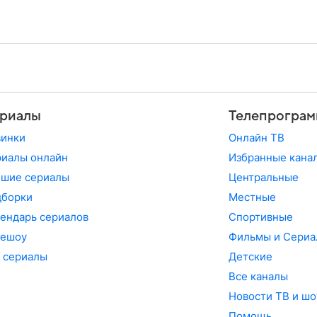
риалы
Телепрограм
винки
Онлайн ТВ
иалы онлайн
Избранные кана
чшие сериалы
Центральные
дборки
Местные
ендарь сериалов
Спортивные
лешоу
Фильмы и Сериа
 сериалы
Детские
Все каналы
Новости ТВ и шо
Помощь