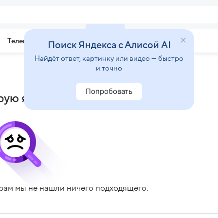
Телепрограмма
Звезды
Поиск Яндекса с Алисой AI
Найдёт ответ, картинку или видео — быстро
и точно
Попробовать
рую я ненавижу»
рам мы не нашли ничего подходящего.