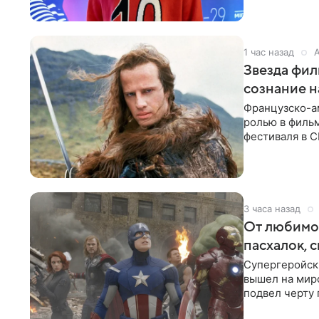
1 час назад
Звезда фил
сознание 
Французско-а
ролью в фильм
фестиваля в С
Инцидент
3 часа назад
От любимой
пасхалок, 
Супергеройск
вышел на мир
подвел черту 
для дальнейш