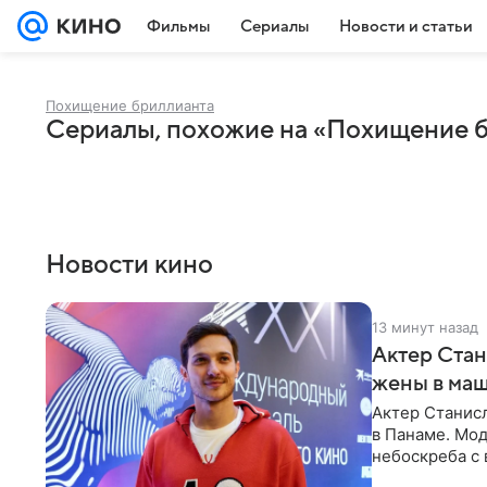
Фильмы
Сериалы
Новости и статьи
Похищение бриллианта
Сериалы, похожие на «Похищение 
Новости кино
13 минут назад
Актер Стан
жены в маш
Актер Станис
в Панаме. Мод
небоскреба с 
добраться до