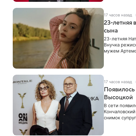
17 часов назад
23-летняя 
сына
23-летняя Нат
Внучка режисс
мужем Артемо
Среди прочих
17 часов назад
Появилось
Высоцкой
В сети появил
Кончаловский
снимок супруг
Кончаловский