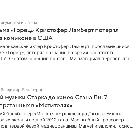
Аргументы и факты
ьма «Горец» Кристофер Ламберт потерял
на комиконе в США
мериканский актер Кристофер Ламберт, прославившийся
е «Горец», потерял сознание во время фанатского
ША. Об этом сообщил портал TMZ, материал перевел aif.ru.
Владимир Белозеров
 музыки Старка до камео Стэна Ли: 7
спрятанных в «Мстителях»
ий блокбастер «Мстители» режиссера Джосса Уидона
овые экраны весной 2012 года. Масштабный кроссовер
под первой фазой медиафраншизы Marvel и заложил основу
его