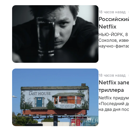
18 часов назад
Российски
Netflix
НЬЮ-ЙОРК, 8 
Соколов, изве
научно-фантас
Об этом
18 часов назад
Netflix за
триллера
Netflix приду
«Последний д
на два дня по
фасад жилого