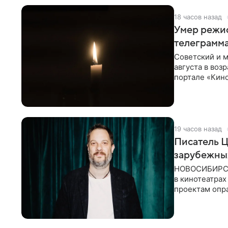
18 часов назад
Умер режи
телеграмм
Советский и 
августа в воз
портале «Кино
Министерств
19 часов назад
Писатель 
зарубежны
НОВОСИБИРСК,
в кинотеатрах
проектам опра
страны. Таки