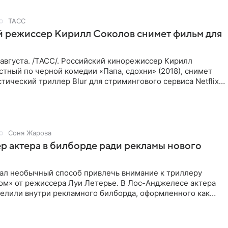
ТАСС
й режиссер Кирилл Соколов снимет фильм для
августа. /ТАСС/. Российский кинорежиссер Кирилл
стный по черной комедии «Папа, сдохни» (2018), снимет
тический триллер Blur для стримингового сервиса Netflix.
Соня Жарова
пер актера в билборде ради рекламы нового
мал необычный способ привлечь внимание к триллеру
ом» от режиссера Луи Летерье. В Лос-Анджелесе актера
селили внутри рекламного билборда, оформленного как