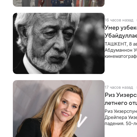
16 часов назад
Умер узбек
Убайдулла
ТАШКЕНТ, 8 ав
Абдуманнон Уб
кинематографи
искусств,
17 часов назад
Риз Уизер
летнего от
Риз Уизерспун
Дрейпера Уизе
падения. 50-л
«Я хочу, чтоб