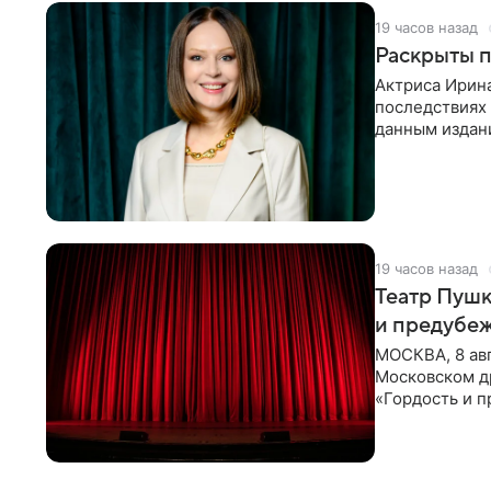
19 часов назад
Раскрыты п
Актриса Ирина
последствиях 
данным издани
«Женитьбы Фи
19 часов назад
Театр Пушк
и предубе
МОСКВА, 8 авг
Московском д
«Гордость и 
писательницы 