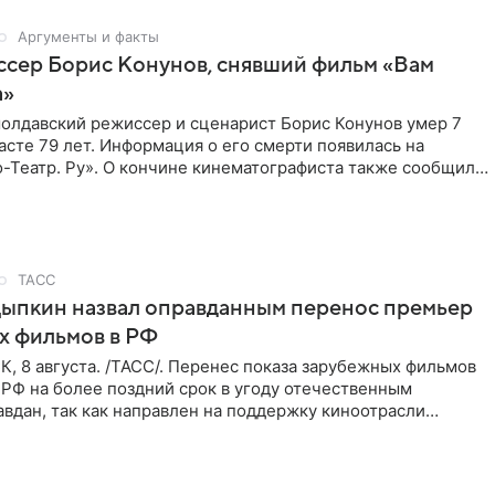
Аргументы и факты
ссер Борис Конунов, снявший фильм «Вам
а»
молдавский режиссер и сценарист Борис Конунов умер 7
расте 79 лет. Информация о его смерти появилась на
-Театр. Ру». О кончине кинематографиста также сообщило
о
ТАСС
Цыпкин назвал оправданным перенос премьер
х фильмов в РФ
 8 августа. /ТАСС/. Перенес показа зарубежных фильмов
 РФ на более поздний срок в угоду отечественным
вдан, так как направлен на поддержку киноотрасли
м мнением