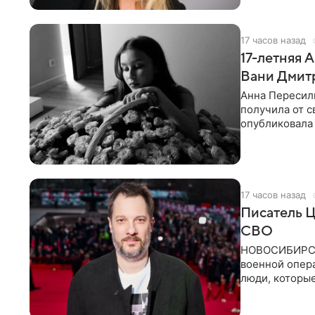
17 часов назад
17-летняя 
Вани Дмит
Анна Пересиль
получилa от с
опубликовала 
«Я
17 часов назад
Писатель Ц
СВО
НОВОСИБИРСК,
военной опер
люди, которы
кулуарах