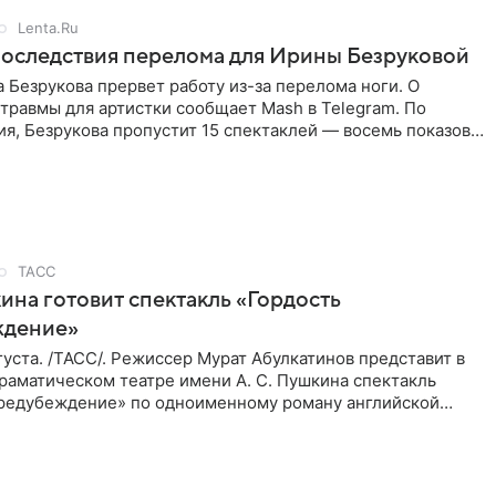
Lenta.Ru
оследствия перелома для Ирины Безруковой
 Безрукова прервет работу из-за перелома ноги. О
травмы для артистки сообщает Mash в Telegram. По
я, Безрукова пропустит 15 спектаклей — восемь показов
гаро»,
ТАСС
ина готовит спектакль «Гордость
ждение»
уста. /ТАСС/. Режиссер Мурат Абулкатинов представит в
раматическом театре имени А. С. Пушкина спектакль
предубеждение» по одноименному роману английской
XVIII —