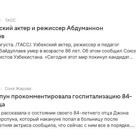
ТАСС
ский актер и режиссер Абдуманнон
ев
густа. /ТАСС/. Узбекский актер, режиссер и педагог
айдуллаев умер в возрасте 86 лет. Об этом сообщил Союз
стов Узбекистана. «Сегодня этот мир покинул кандидат
Соня Жарова
спун прокомментировала госпитализацию 84-
ца
 рассказала о состоянии своего 84-летнего отца Джона
рспуна, который накануне попал в больницу после
етняя актриса сообщила, что сейчас с ним все в порядке.
ы