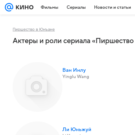
Фильмы
Сериалы
Новости и статьи
Пиршество в Юнъане
Актеры и роли сериала «Пиршество
Ван Инлу
Yinglu Wang
Ли Юньжуй