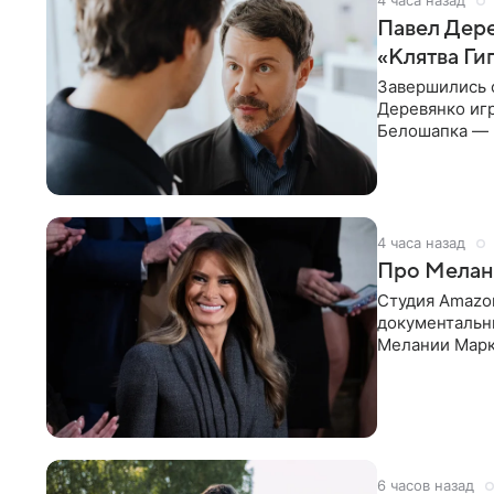
4 часа назад
Павел Дере
«Клятва Ги
Завершились 
Деревянко игр
Белошапка — 
гениальности
4 часа назад
Про Мелан
Студия Amazo
документальн
Мелании Марк 
America’s Voic
6 часов назад