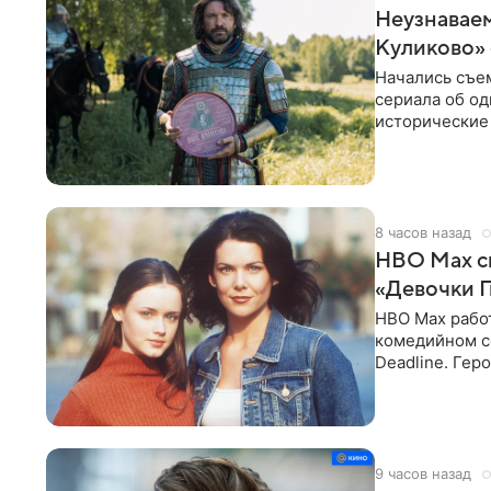
Неузнаваем
Куликово»
Начались съе
сериала об од
исторические
исполнят Ант
8 часов назад
HBO Max с
«Девочки 
HBO Max рабо
комедийном с
Deadline. Гер
Лорелай и ее 
9 часов назад