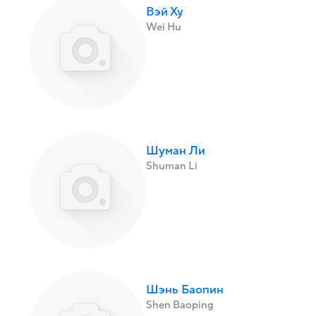
Вэй Ху
Wei Hu
Шуман Ли
Shuman Li
Шэнь Баопин
Shen Baoping