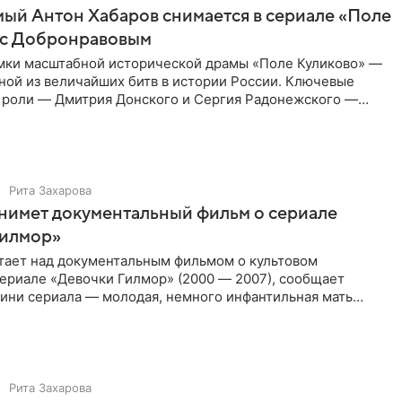
ый Антон Хабаров снимается в сериале «Поле
 с Добронравовым
мки масштабной исторической драмы «Поле Куликово» —
ной из величайших битв в истории России. Ключевые
 роли — Дмитрия Донского и Сергия Радонежского —
он Хабаров
Рита Захарова
нимет документальный фильм о сериале
Гилмор»
тает над документальным фильмом о культовом
ериале «Девочки Гилмор» (2000 — 2007), сообщает
оини сериала — молодая, немного инфантильная мать
не по годам
Рита Захарова