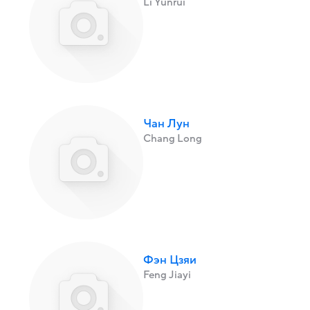
Li Yunrui
Чан Лун
Chang Long
Фэн Цзяи
Feng Jiayi