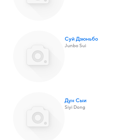
Суй Дзюньбо
Junbo Sui
Дун Сыи
Siyi Dong