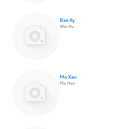
Вэй Ху
Wei Hu
Мо Хан
Mo Han