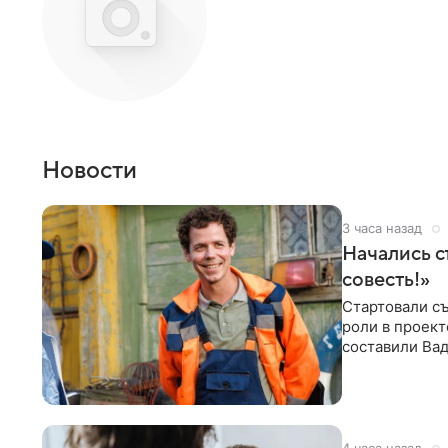
Новости
3 часа назад
Начались с
совесть!»
Стартовали съ
роли в проек
составили Вад
Светлана