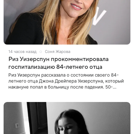
14 часов назад
Соня Жарова
Риз Уизерспун прокомментировала
госпитализацию 84-летнего отца
Риз Уизерспун рассказала о состоянии своего 84-
летнего отца Джона Дрейпера Уизерспуна, который
накануне попал в больницу после падения. 50-
летняя актриса сообщила, что сейчас с ним все в
порядке. «Я хочу, чтобы