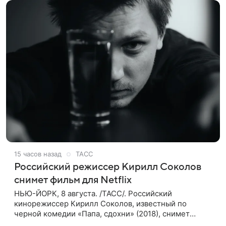
15 часов назад
ТАСС
Российский режиссер Кирилл Соколов
снимет фильм для Netflix
НЬЮ-ЙОРК, 8 августа. /ТАСС/. Российский
кинорежиссер Кирилл Соколов, известный по
черной комедии «Папа, сдохни» (2018), снимет
научно-фантастический триллер Blur для