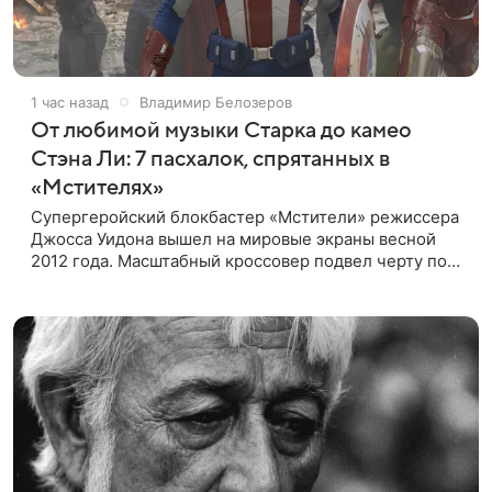
1 час назад
Владимир Белозеров
От любимой музыки Старка до камео
Стэна Ли: 7 пасхалок, спрятанных в
«Мстителях»
Супергеройский блокбастер «Мстители» режиссера
Джосса Уидона вышел на мировые экраны весной
2012 года. Масштабный кроссовер подвел черту под
первой фазой медиафраншизы Marvel и заложил
основу для дальнейшего