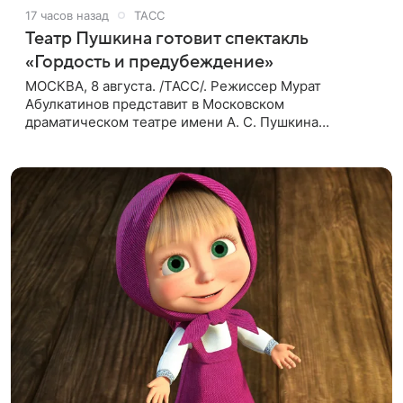
17 часов назад
ТАСС
Театр Пушкина готовит спектакль
«Гордость и предубеждение»
МОСКВА, 8 августа. /ТАСС/. Режиссер Мурат
Абулкатинов представит в Московском
драматическом театре имени А. С. Пушкина
спектакль «Гордость и предубеждение» по
одноименному роману английской писательницы
XVIII —