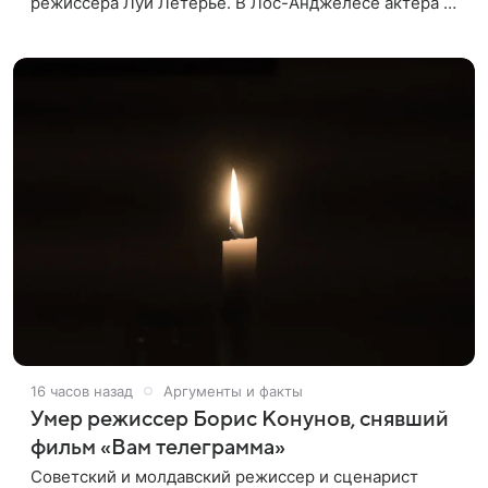
режиссера Луи Летерье. В Лос-Анджелесе актера на
два дня поселили внутри рекламного билборда,
оформленного как фасад жилого
16 часов назад
Аргументы и факты
Умер режиссер Борис Конунов, снявший
фильм «Вам телеграмма»
Советский и молдавский режиссер и сценарист