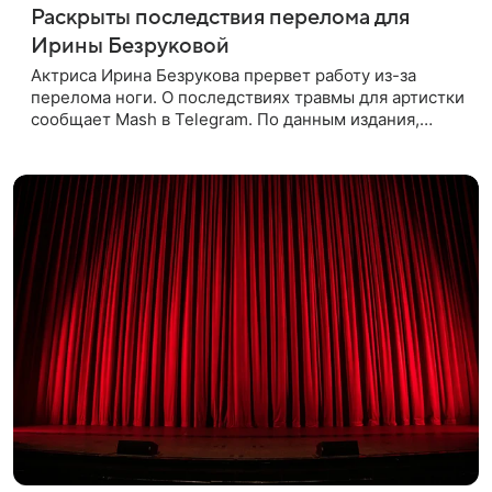
Раскрыты последствия перелома для
Ирины Безруковой
Актриса Ирина Безрукова прервет работу из-за
перелома ноги. О последствиях травмы для артистки
сообщает Mash в Telegram. По данным издания,
Безрукова пропустит 15 спектаклей — восемь
показов «Женитьбы Фигаро»,