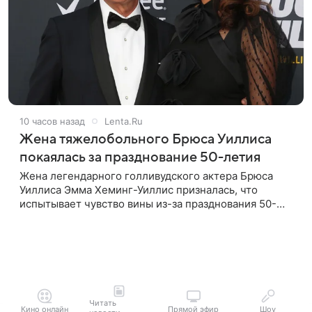
10 часов назад
Lenta.Ru
Жена тяжелобольного Брюса Уиллиса
покаялась за празднование 50-летия
Жена легендарного голливудского актера Брюса
Уиллиса Эмма Хеминг-Уиллис призналась, что
испытывает чувство вины из-за празднования 50-
летия на фоне тяжелой болезни мужа. Об этом
пишет Daily Mail. Эмма заявила,
Читать
Кино онлайн
Прямой эфир
Шоу