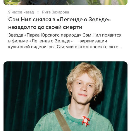
9 часов назад
Рита Захарова
Сэм Нил снялся в «Легенде о Зельде»
незадолго до своей смерти
Звезда «Парка Юрского периода» Сэм Нил появится
в фильме «Легенда о Зельде» — экранизации
культовой видеоигры. Съемки в этом проекте актер
завершил незадолго до ухода из жизни, сообщает
Deadline. События фильма