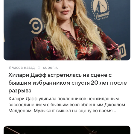
8 часов назад
super.ru
Хилари Дафф встретилась на сцене с
бывшим избранником спустя 20 лет после
разрыва
Хилари Дафф удивила поклонников неожиданным
воссоединением с бывшим возлюбленным Джоэлом
Мэдденом. Музыкант вышел на сцену во время
концерта певицы в Нью-Йорке в рамках ее мирового
тура «The Lucky Me» — спустя