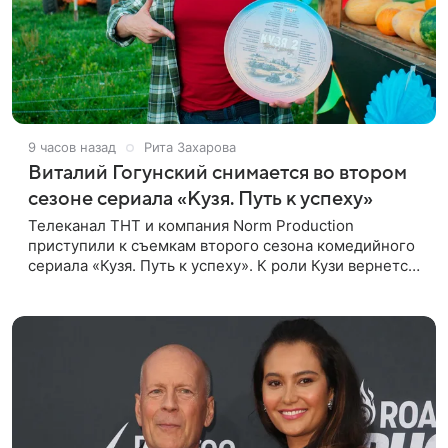
9 часов назад
Рита Захарова
Виталий Гогунский снимается во втором
сезоне сериала «Кузя. Путь к успеху»
Телеканал ТНТ и компания Norm Production
приступили к съемкам второго сезона комедийного
сериала «Кузя. Путь к успеху». К роли Кузи вернется
Виталий Гогунский. Вместе с ним в новом сезоне
сыграют Денис Бузин,