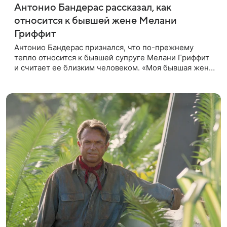
Антонио Бандерас рассказал, как
относится к бывшей жене Мелани
Гриффит
Антонио Бандерас признался, что по-прежнему
тепло относится к бывшей супруге Мелани Гриффит
и считает ее близким человеком. «Моя бывшая жена
если и не мой лучший друг, то один из лучших», —
отметил актер. По