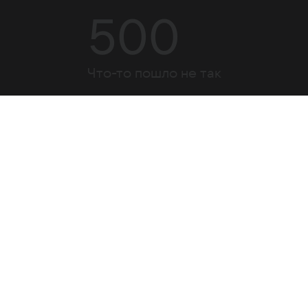
500
Что-то пошло не так