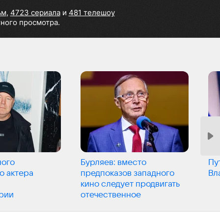
ьм
,
4723 сериала
и
481 телешоу
тного просмотра.
ного
Бурляев: вместо
Пу
о актера
предпоказов западного
Вл
кино следует продвигать
рии
отечественное