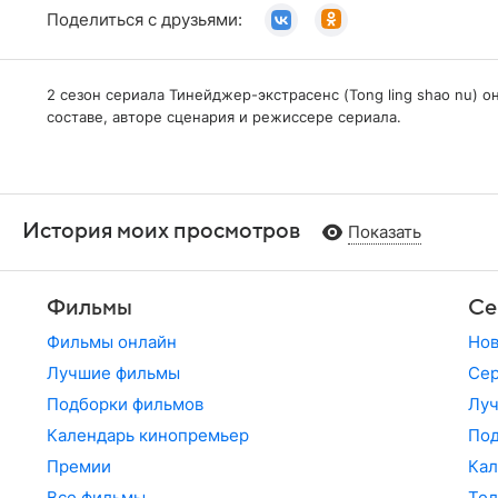
Поделиться с друзьями:
2 сезон сериала Тинейджер-экстрасенс (Tong ling shao nu) 
составе, авторе сценария и режиссере сериала.
История моих просмотров
Показать
Фильмы
Се
Фильмы онлайн
Но
Лучшие фильмы
Сер
Подборки фильмов
Лу
Календарь кинопремьер
По
Премии
Кал
Все фильмы
Те