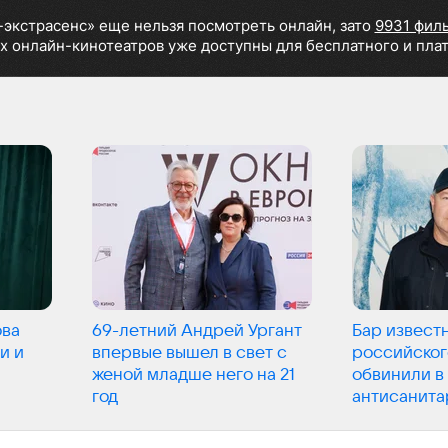
-экстрасенс» еще нельзя посмотреть онлайн, зато
9931 фил
х онлайн-кинотеатров уже доступны для бесплатного и пла
ова
69-летний Андрей Ургант
Бар извест
и и
впервые вышел в свет с
российског
женой младше него на 21
обвинили в
год
антисанита