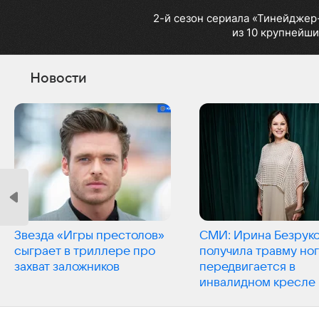
2-й сезон сериала «Тинейджер
из 10 крупнейши
Новости
Звезда «Игры престолов»
СМИ: Ирина Безрук
сыграет в триллере про
получила травму ног
захват заложников
передвигается в
инвалидном кресле