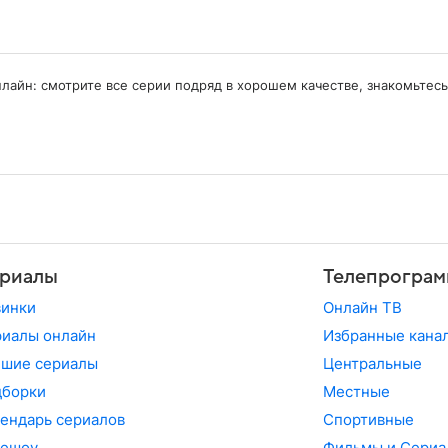
онлайн: смотрите все серии подряд в хорошем качестве, знакомьте
риалы
Телепрограм
винки
Онлайн ТВ
иалы онлайн
Избранные кана
чшие сериалы
Центральные
дборки
Местные
ендарь сериалов
Спортивные
лешоу
Фильмы и Сериа