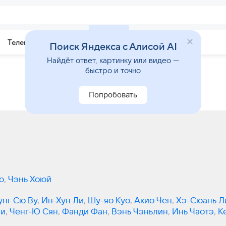
Телепрограмма
Звезды
Поиск Яндекса с Алисой AI
Найдёт ответ, картинку или видео —
быстро и точно
Попробовать
ю
,
Чэнь Хоюй
унг Сю Ву
,
Ин-Хун Ли
,
Шу-яо Куо
,
Акио Чен
,
Хэ-Сюань Л
Ли
,
Ченг-Ю Сян
,
Фанди Фан
,
Вэнь Чэньлин
,
Инь Чаотэ
,
К
Йе
,
Лижэнь Ли
,
Алиса Цай-и Хуан