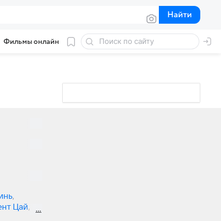
Найти
Найти
Фильмы онлайн
инь
,
ент Цай
,