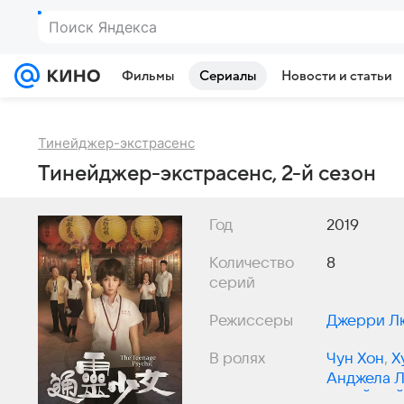
Поиск Яндекса
Фильмы
Сериалы
Новости и статьи
Тинейджер-экстрасенс
Тинейджер-экстрасенс, 2-й сезон
Год
2019
Количество
8
серий
Режиссеры
Джерри Л
В ролях
Чун Хон
,
Х
Анджела 
Цзы-Йен 