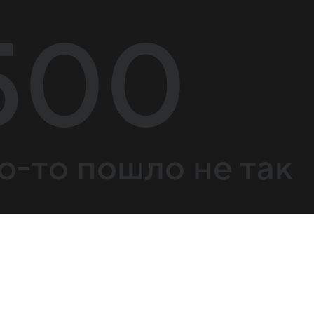
500
о-то пошло не так