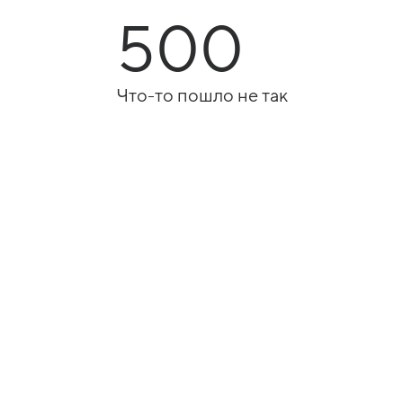
500
Что-то пошло не так