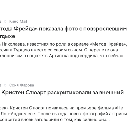
д
Кино Mail
тода Фрейда» показала фото с повзрослевшим
тдыхе
 Николаева, известная по роли в сериале «Метод Фрейда»,
ссии в Турцию вместе со своим сыном. О перелете она
клонникам в соцсетях. Артистка подтвердила, что сейчас
д
Соня Жарова
 Кристен Стюарт раскритиковали за внешний
рек» Кристен Стюарт появилась на премьере фильма «Не
в Лос-Анджелесе. После выхода новых фотографий актрисы
соцсетей вновь заговорили о том, как сильно она
о