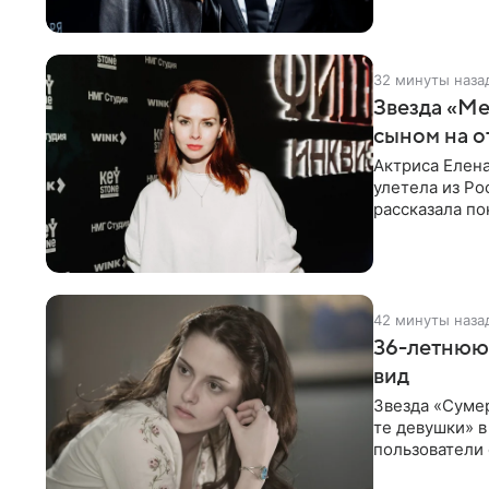
32 минуты наза
Звезда «Ме
сыном на о
Актриса Елена
улетела из Ро
рассказала по
42 минуты наза
36-летнюю
вид
Звезда «Суме
те девушки» 
пользователи 
изменилась с