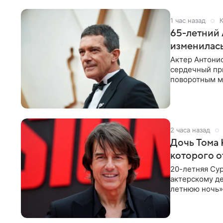
1 час назад
К
65-летний 
изменилась
Актер Антонио
сердечный при
поворотным мо
лучшим
2 часа назад
Дочь Тома 
которого о
20-летняя Сур
актерскому де
летнюю ночь» 
с