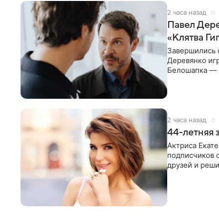
2 часа назад
Павел Дере
«Клятва Ги
Завершились 
Деревянко игр
Белошапка — 
гениальности
2 часа назад
44-летняя 
Актриса Екате
подписчиков о
друзей и реши
после