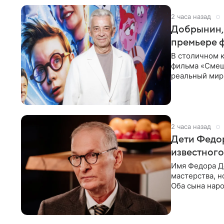
2 часа назад
Добрынин, 
премьере 
В столичном к
фильма «Смеш
реальный мир
Фантастическ
2 часа назад
Дети Федор
известного
Имя Федора Д
мастерства, н
Оба сына наро
признания и с