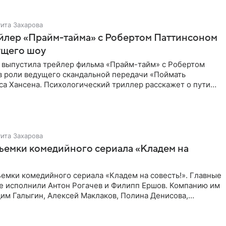
Рита Захарова
йлер «Прайм-тайма» с Робертом Паттинсоном
ущего шоу
 выпустила трейлер фильма «Прайм-тайм» с Робертом
в роли ведущего скандальной передачи «Поймать
са Хансена. Психологический триллер расскажет о пути
ве. В 2004
Рита Захарова
ъемки комедийного сериала «Кладем на
емки комедийного сериала «Кладем на совесть!». Главные
те исполнили Антон Рогачев и Филипп Ершов. Компанию им
им Галыгин, Алексей Маклаков, Полина Денисова,