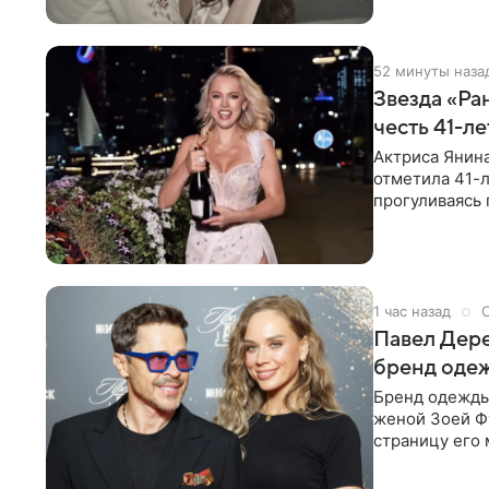
52 минуты наза
Звезда «Ра
честь 41-л
Актриса Янина
отметила 41-л
прогуливаясь 
полупрозрачн
1 час назад
Павел Дере
бренд оде
Бренд одежды 
женой Зоей Фу
страницу его 
восстановить.