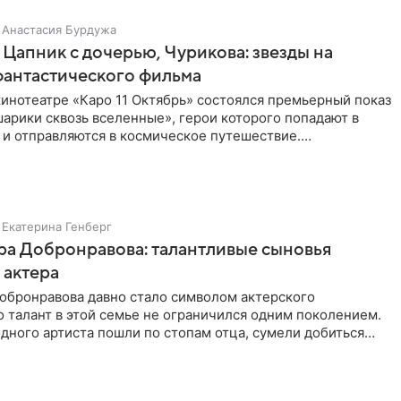
Анастасия Бурдужа
Цапник с дочерью, Чурикова: звезды на
фантастического фильма
инотеатре «Каро 11 Октябрь» состоялся премьерный показ
арики сквозь вселенные», герои которого попадают в
 и отправляются в космическое путешествие.
ую картину
Екатерина Генберг
а Добронравова: талантливые сыновья
 актера
обронравова давно стало символом актерского
о талант в этой семье не ограничился одним поколением.
дного артиста пошли по стопам отца, сумели добиться
егодня