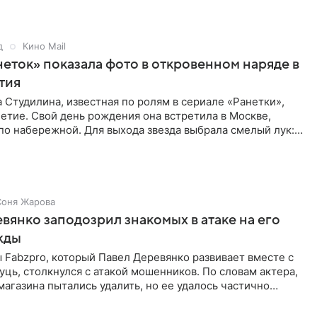
д
Кино Mail
неток» показала фото в откровенном наряде в
етия
 Студилина, известная по ролям в сериале «Ранетки»,
етие. Свой день рождения она встретила в Москве,
по набережной. Для выхода звезда выбрала смелый лук:
ое
Соня Жарова
вянко заподозрил знакомых в атаке на его
жды
Fabzpro, который Павел Деревянко развивает вместе с
ць, столкнулся с атакой мошенников. По словам актера,
магазина пытались удалить, но ее удалось частично