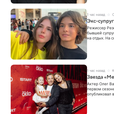
1 час назад
Экс-супруг
Режиссер Рез
бывшей супру
на отдых. На 
стадионом. В 
1 час назад
К
Звезда «Ме
Актер Олег В
первом сезон
опубликовал 
сделанный во