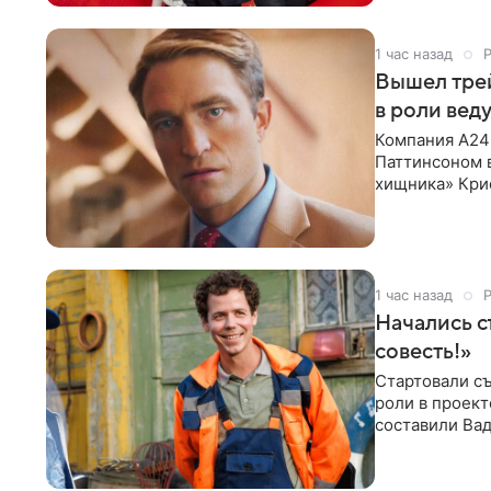
1 час назад
Вышел тре
в роли вед
Компания A24
Паттинсоном 
хищника» Кри
Хансена к сла
1 час назад
Начались с
совесть!»
Стартовали съ
роли в проек
составили Вад
Светлана