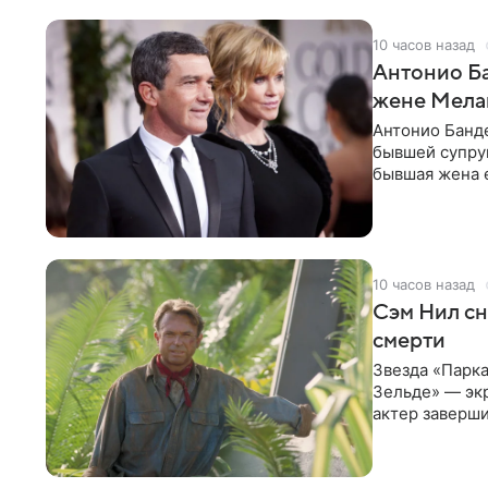
10 часов назад
Антонио Ба
жене Мела
Антонио Банде
бывшей супру
бывшая жена е
актер. По
10 часов назад
Сэм Нил сн
смерти
Звезда «Парка
Зельде» — эк
актер заверши
События фил