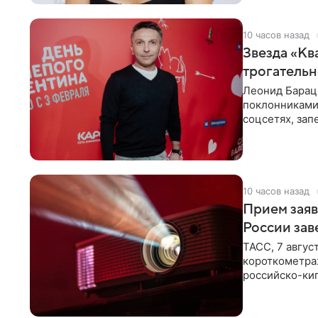
10 часов назад
Звезда «Кв
трогатель
Леонид Барац,
поклонниками
соцсетях, зап
чем говорят
10 часов назад
Прием заяв
России зав
ТАСС, 7 авгус
короткометра
российско-кип
сценарии дол