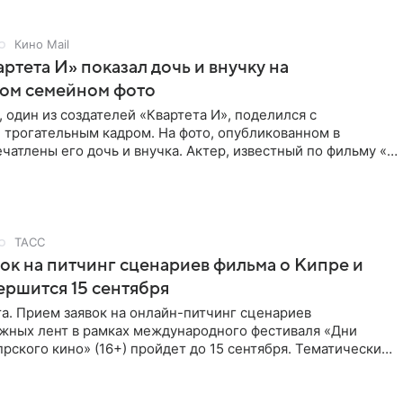
Кино Mail
артета И» показал дочь и внучку на
ном семейном фото
 один из создателей «Квартета И», поделился с
 трогательным кадром. На фото, опубликованном в
ечатлены его дочь и внучка. Актер, известный по фильму «О
ТАСС
ок на питчинг сценариев фильма о Кипре и
ершится 15 сентября
та. Прием заявок на онлайн-питчинг сценариев
жных лент в рамках международного фестиваля «Дни
рского кино» (16+) пройдет до 15 сентября. Тематически
жны быть