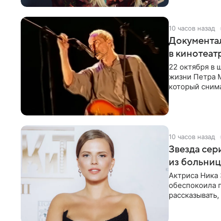
10 часов назад
Документа
в кинотеат
22 октября в
жизни Петра 
который снима
Новая работа
10 часов назад
Звезда сер
из больни
Актриса Ника 
обеспокоила 
рассказывать,
что сейчас