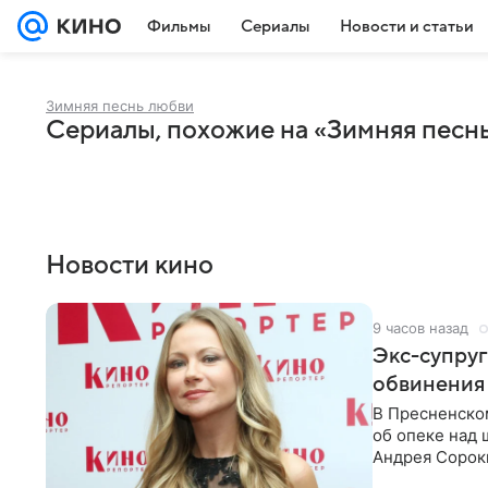
Фильмы
Сериалы
Новости и статьи
Зимняя песнь любви
Сериалы, похожие на «Зимняя песн
Новости кино
9 часов назад
Экс-супру
обвинения 
В Пресненско
об опеке над
Андрея Сороки
Адвокаты