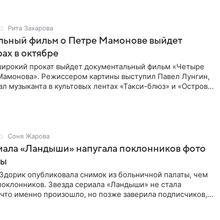
Рита Захарова
льный фильм о Петре Мамонове выйдет
рах в октябре
 широкий прокат выйдет документальный фильм «Четыре
Мамонова». Режиссером картины выступил Павел Лунгин,
л музыканта в культовых лентах «Такси-блюз» и «Остров».
Соня Жарова
иала «Ландыши» напугала поклонников фото
цы
Здорик опубликовала снимок из больничной палаты, чем
поклонников. Звезда сериала «Ландыши» не стала
 что именно произошло, но позже заверила подписчиков,