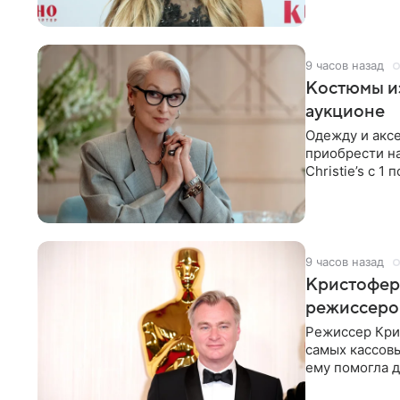
9 часов назад
Костюмы из
аукционе
Одежду и аксе
приобрести н
Christie’s с 1
поддержку
9 часов назад
Кристофер 
режиссеров
Режиссер Кри
самых кассовы
ему помогла д
момент