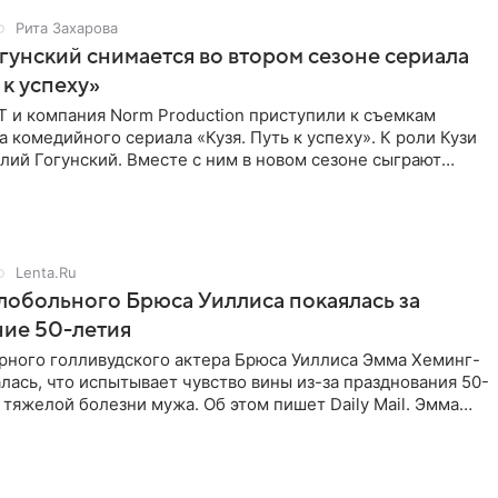
Рита Захарова
гунский снимается во втором сезоне сериала
 к успеху»
Т и компания Norm Production приступили к съемкам
а комедийного сериала «Кузя. Путь к успеху». К роли Кузи
лий Гогунский. Вместе с ним в новом сезоне сыграют
Lenta.Ru
обольного Брюса Уиллиса покаялась за
ние 50-летия
рного голливудского актера Брюса Уиллиса Эмма Хеминг-
лась, что испытывает чувство вины из-за празднования 50-
 тяжелой болезни мужа. Об этом пишет Daily Mail. Эмма