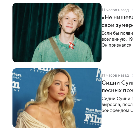
11 часов назад
«Не нишево
свои зумер
Если бы появ
вселенную, 19
Он признался 
вместе с
11 часов назад
Сидни Суи
лесных по
Сидни Суини п
выросла, посл
бойфрендом С
пожертвовани