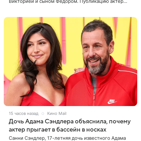
Викторией и сыном Федором. Публикацию актер
лаконично подписал: «Мои любимые». На одном из
кадров супруги делают селфи,
15 часов назад
Кино Mail
Дочь Адама Сэндлера объяснила, почему
актер прыгает в бассейн в носках
Санни Сэндлер, 17-летняя дочь известного Адама