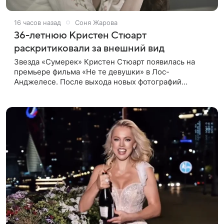
16 часов назад
Соня Жарова
36-летнюю Кристен Стюарт
раскритиковали за внешний вид
Звезда «Сумерек» Кристен Стюарт появилась на
премьере фильма «Не те девушки» в Лос-
Анджелесе. После выхода новых фотографий
актрисы пользователи соцсетей вновь заговорили о
том, как сильно она изменилась со