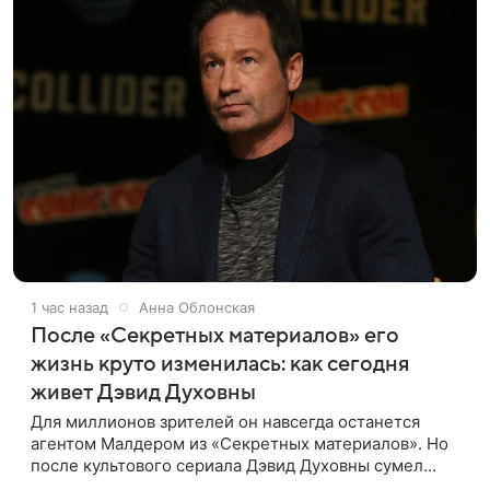
1 час назад
Анна Облонская
После «Секретных материалов» его
жизнь круто изменилась: как сегодня
живет Дэвид Духовны
Для миллионов зрителей он навсегда останется
агентом Малдером из «Секретных материалов». Но
после культового сериала Дэвид Духовны сумел
построить новую карьеру и найти себя сразу в