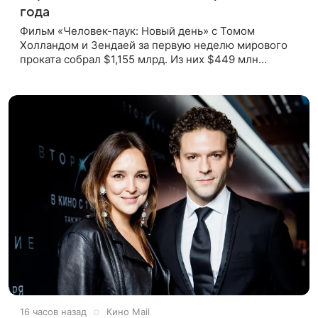
года
Фильм «Человек-паук: Новый день» с Томом
Холландом и Зендаей за первую неделю мирового
проката собрал $1,155 млрд. Из них $449 млн
пришлись на Северную Америку — сообщает Variety.
Картина уже стала самым
16 часов назад
Кино Mail