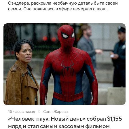
Сэндлера, раскрыла необычную деталь быта своей
семьи. Она появилась в эфире вечернего шоу
Джимми Фэллона и объяснила, почему ее
знаменитый отец не снимает носки
15 часов назад
Соня Жарова
«Человек-паук: Новый день» собрал $1,155
млрд и стал самым кассовым фильмом