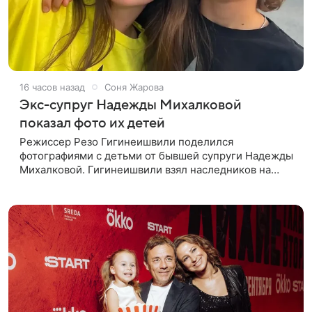
16 часов назад
Соня Жарова
Экс-супруг Надежды Михалковой
показал фото их детей
Режиссер Резо Гигинеишвили поделился
фотографиями с детьми от бывшей супруги Надежды
Михалковой. Гигинеишвили взял наследников на
отдых. На снимках дочь и сын экс-супругов позируют
рядом со стадионом. В поездке