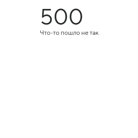
500
Что-то пошло не так