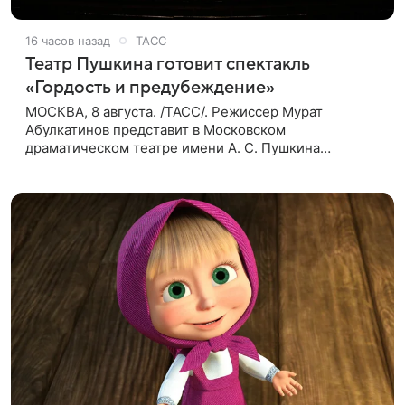
16 часов назад
ТАСС
Театр Пушкина готовит спектакль
«Гордость и предубеждение»
МОСКВА, 8 августа. /ТАСС/. Режиссер Мурат
Абулкатинов представит в Московском
драматическом театре имени А. С. Пушкина
спектакль «Гордость и предубеждение» по
одноименному роману английской писательницы
XVIII —