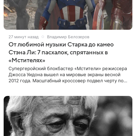
27 минут назад
Владимир Белозеров
От любимой музыки Старка до камео
Стэна Ли: 7 пасхалок, спрятанных в
«Мстителях»
Супергеройский блокбастер «Мстители» режиссера
Джосса Уидона вышел на мировые экраны весной
2012 года. Масштабный кроссовер подвел черту под
первой фазой медиафраншизы Marvel и заложил
основу для дальнейшего