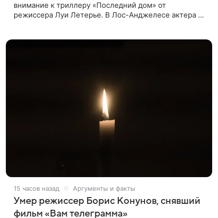
внимание к триллеру «Последний дом» от
режиссера Луи Летерье. В Лос-Анджелесе актера на
два дня поселили внутри рекламного билборда,
оформленного как фасад жилого
15 часов назад
Аргументы и факты
Умер режиссер Борис Конунов, снявший
фильм «Вам телеграмма»