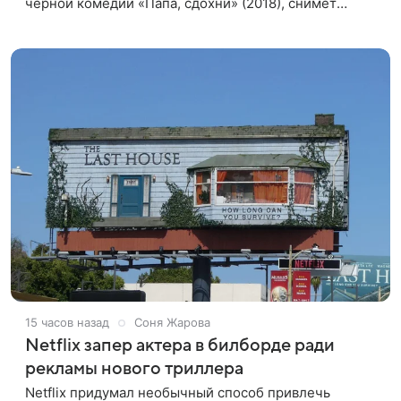
черной комедии «Папа, сдохни» (2018), снимет
научно-фантастический триллер Blur для
стримингового сервиса Netflix. Об этом
15 часов назад
Соня Жарова
Netflix запер актера в билборде ради
рекламы нового триллера
Netflix придумал необычный способ привлечь