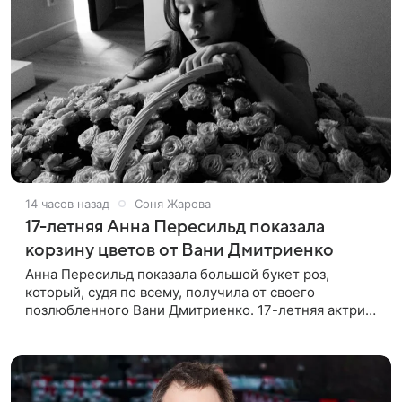
14 часов назад
Соня Жарова
17-летняя Анна Пересильд показала
корзину цветов от Вани Дмитриенко
Анна Пересильд показала большой букет роз,
который, судя по всему, получилa от своего
позлюбленного Вани Дмитриенко. 17-летняя актриса
опубликовала в соцсетях фотографии с цветами и
подписала их словами: «Я