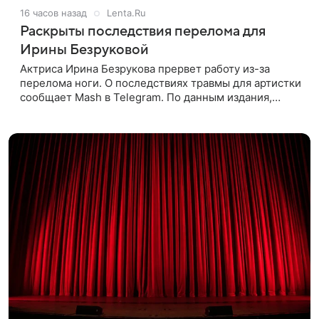
16 часов назад
Lenta.Ru
Раскрыты последствия перелома для
Ирины Безруковой
Актриса Ирина Безрукова прервет работу из-за
перелома ноги. О последствиях травмы для артистки
сообщает Mash в Telegram. По данным издания,
Безрукова пропустит 15 спектаклей — восемь
показов «Женитьбы Фигаро»,