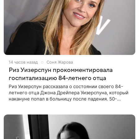
14 часов назад
Соня Жарова
Риз Уизерспун прокомментировала
госпитализацию 84-летнего отца
Риз Уизерспун рассказала о состоянии своего 84-
летнего отца Джона Дрейпера Уизерспуна, который
накануне попал в больницу после падения. 50-
летняя актриса сообщила, что сейчас с ним все в
порядке. «Я хочу, чтобы